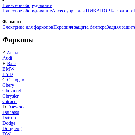
Навесное оборудование
Навесное оборудование
Аксессуары для ПИКАПОВ
Багажники
-
Фаркопы
Электрика для фаркопов
Передняя защита бампера
Задняя защит
Фаркопы
A
Acura
Audi
B
Baic
BMW
BYD
C
Changan
Chery
Chevrolet
Chrysler
Citroen
D
Daewoo
Daihatsu
Datsun
Dodge
Dongfeng
DW