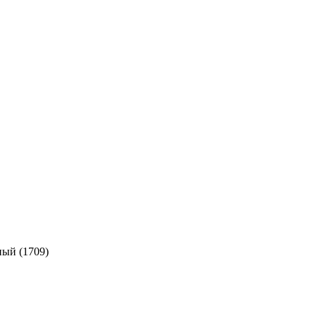
ый (
1709
)