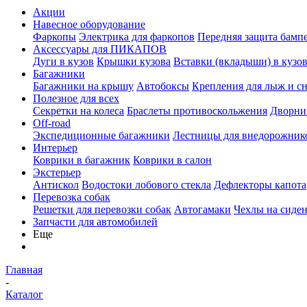
Акции
Навесное оборудование
Фаркопы
Электрика для фаркопов
Передняя защита бамп
Аксессуары для ПИКАПОВ
Дуги в кузов
Крышки кузова
Вставки (вкладыши) в кузо
Багажники
Багажники на крышу
Автобоксы
Крепления для лыж и с
Полезное для всех
Секретки на колеса
Браслеты противоскольжения
Дворник
Off-road
Экспедиционные багажники
Лестницы для внедорожник
Интерьер
Коврики в багажник
Коврики в салон
Экстерьер
Антискол
Водостоки лобового стекла
Дефлекторы капота
Перевозка собак
Решетки для перевозки собак
Автогамаки
Чехлы на сиден
Запчасти для автомобилей
Еще
Главная
-
Каталог
-