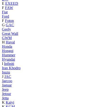
E
EXEED
F
FAW
Fiat
Ford
F
Foton
G
GAC
Geely
Great Wall
GWM
H
Haval
Honda
Hongqi
Hummer
Hyundai
I
Infiniti
Iran Khodro
Isuzu
J
JAC
Jaecoo
Jaguar
Jeep
Jetour
Jetta
K
Kaiyi
K
KGM