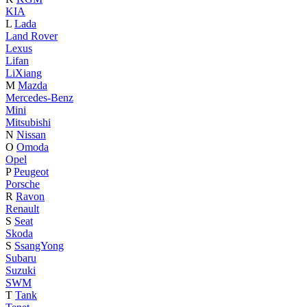
KIA
L
Lada
Land Rover
Lexus
Lifan
LiXiang
M
Mazda
Mercedes-Benz
Mini
Mitsubishi
N
Nissan
O
Omoda
Opel
P
Peugeot
Porsche
R
Ravon
Renault
S
Seat
Skoda
S
SsangYong
Subaru
Suzuki
SWM
T
Tank