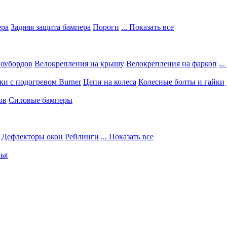
ера
Задняя защита бампера
Пороги
... Показать все
в
ноубордов
Велокрепления на крышу
Велокрепления на фаркоп
..
и с подогревом Burner
Цепи на колеса
Колесные болты и гайки
ов
Силовые бамперы
Дефлекторы окон
Рейлинги
... Показать все
ья