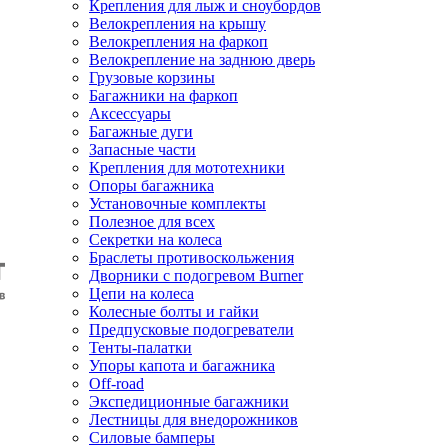
Крепления для лыж и сноубордов
Велокрепления на крышу
Велокрепления на фаркоп
Велокрепление на заднюю дверь
Грузовые корзины
Багажники на фаркоп
Аксессуары
Багажные дуги
Запасные части
Крепления для мототехники
Опоры багажника
Установочные комплекты
Полезное для всех
Секретки на колеса
Браслеты противоскольжения
Дворники с подогревом Burner
Цепи на колеса
Колесные болты и гайки
Предпусковые подогреватели
Тенты-палатки
Упоры капота и багажника
Off-road
Экспедиционные багажники
Лестницы для внедорожников
Силовые бамперы