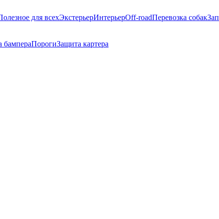
Полезное для всех
Экстерьер
Интерьер
Off-road
Перевозка собак
Зап
а бампера
Пороги
Защита картера