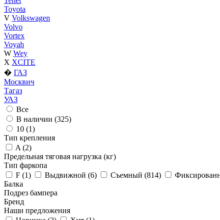
Tenet
Toyota
V
Volkswagen
Volvo
Vortex
Voyah
W
Wey
X
XCITE
�
ГАЗ
Москвич
Тагаз
УАЗ
Все
В наличии (
325
)
10 (
1
)
Тип крепления
A (
2
)
Предельная тяговая нагрузка (кг)
Тип фаркопа
F (
1
)
Выдвижной (
6
)
Съемный (
814
)
Фиксированн
Балка
Подрез бампера
Бренд
Наши предложения