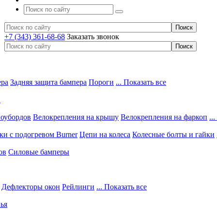
+7 (343) 361-68-68
Заказать звонок
ера
Задняя защита бампера
Пороги
... Показать все
в
ноубордов
Велокрепления на крышу
Велокрепления на фаркоп
..
и с подогревом Burner
Цепи на колеса
Колесные болты и гайки
ов
Силовые бамперы
Дефлекторы окон
Рейлинги
... Показать все
ья