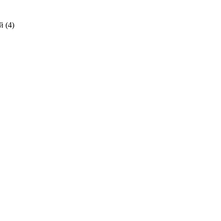
 (
4
)