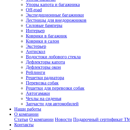
Упоры капота и багажника
Off-road
Экспедиционные багажники
Лестницы для внедорожников
Силовые бамперы
Интерьер
Коврики в багажник
Коврики в салон
Экстерьер
Антискол
Водостоки лобового стекла
Дефлекторы капота
Дефлекторы окон
Рейлинги
Решетки радиатора
Перевозка собак
Решетки для перевозки собак
Автогамаки
Чехлы на сиденья
Запчасти для автомобилей
Наши работы
О компании
Статьи
О компании
Новости
Подарочный сертификат Т
Контакты