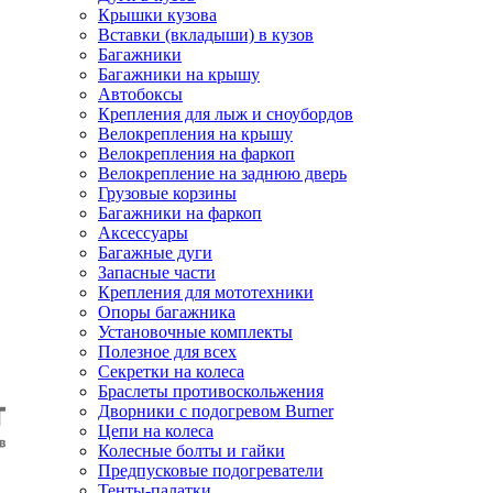
Крышки кузова
Вставки (вкладыши) в кузов
Багажники
Багажники на крышу
Автобоксы
Крепления для лыж и сноубордов
Велокрепления на крышу
Велокрепления на фаркоп
Велокрепление на заднюю дверь
Грузовые корзины
Багажники на фаркоп
Аксессуары
Багажные дуги
Запасные части
Крепления для мототехники
Опоры багажника
Установочные комплекты
Полезное для всех
Секретки на колеса
Браслеты противоскольжения
Дворники с подогревом Burner
Цепи на колеса
Колесные болты и гайки
Предпусковые подогреватели
Тенты-палатки