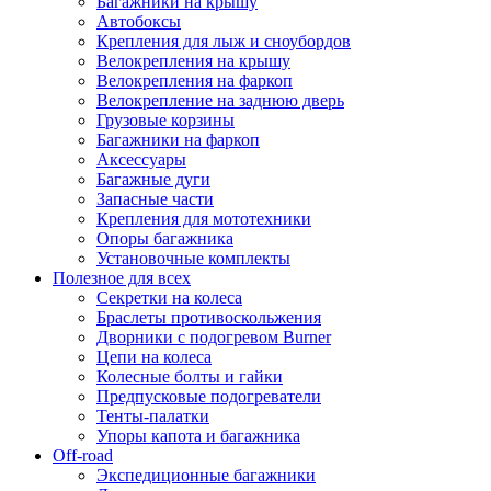
Багажники на крышу
Автобоксы
Крепления для лыж и сноубордов
Велокрепления на крышу
Велокрепления на фаркоп
Велокрепление на заднюю дверь
Грузовые корзины
Багажники на фаркоп
Аксессуары
Багажные дуги
Запасные части
Крепления для мототехники
Опоры багажника
Установочные комплекты
Полезное для всех
Секретки на колеса
Браслеты противоскольжения
Дворники с подогревом Burner
Цепи на колеса
Колесные болты и гайки
Предпусковые подогреватели
Тенты-палатки
Упоры капота и багажника
Off-road
Экспедиционные багажники