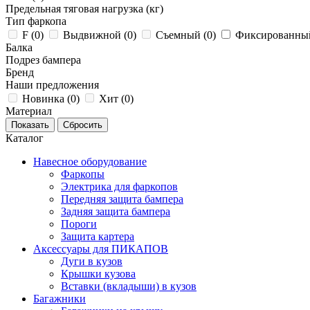
Предельная тяговая нагрузка (кг)
Тип фаркопа
F (
0
)
Выдвижной (
0
)
Съемный (
0
)
Фиксированный
Балка
Подрез бампера
Бренд
Наши предложения
Новинка (
0
)
Хит (
0
)
Материал
Каталог
Навесное оборудование
Фаркопы
Электрика для фаркопов
Передняя защита бампера
Задняя защита бампера
Пороги
Защита картера
Аксессуары для ПИКАПОВ
Дуги в кузов
Крышки кузова
Вставки (вкладыши) в кузов
Багажники