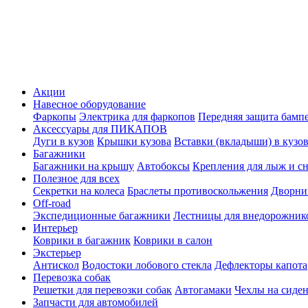
Акции
Навесное оборудование
Фаркопы
Электрика для фаркопов
Передняя защита бамп
Аксессуары для ПИКАПОВ
Дуги в кузов
Крышки кузова
Вставки (вкладыши) в кузо
Багажники
Багажники на крышу
Автобоксы
Крепления для лыж и с
Полезное для всех
Секретки на колеса
Браслеты противоскольжения
Дворник
Off-road
Экспедиционные багажники
Лестницы для внедорожник
Интерьер
Коврики в багажник
Коврики в салон
Экстерьер
Антискол
Водостоки лобового стекла
Дефлекторы капота
Перевозка собак
Решетки для перевозки собак
Автогамаки
Чехлы на сиден
Запчасти для автомобилей