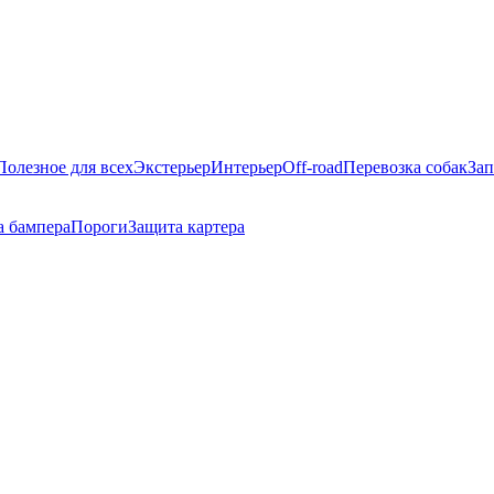
Полезное для всех
Экстерьер
Интерьер
Off-road
Перевозка собак
Зап
а бампера
Пороги
Защита картера