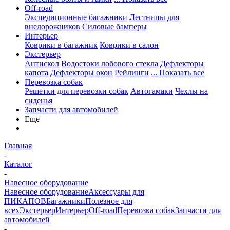
Off-road
Экспедиционные багажники
Лестницы для
внедорожников
Силовые бамперы
Интерьер
Коврики в багажник
Коврики в салон
Экстерьер
Антискол
Водостоки лобового стекла
Дефлекторы
капота
Дефлекторы окон
Рейлинги
... Показать все
Перевозка собак
Решетки для перевозки собак
Автогамаки
Чехлы на
сиденья
Запчасти для автомобилей
Еще
Главная
-
Каталог
-
Навесное оборудование
Навесное оборудование
Аксессуары для
ПИКАПОВ
Багажники
Полезное для
всех
Экстерьер
Интерьер
Off-road
Перевозка собак
Запчасти для
автомобилей
-