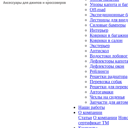
Упоры капота и ба
Off-road
Экспедиционные б
Лестницы для вне
Силовые бамперы
Интерьер
Коврики в багажн
Коврики в салон
Экстерьер
Антискол
Водостоки лобовог
Дефлекторы капот
Дефлекторы окон
Рейлинги
Решетки радиатора
Перевозка собак
Решетки для перев
Автогамаки
Чехлы на сиденья
Запчасти для авто
Наши работы
О компании
Статьи
О компании
Ново
сертификат ТМ
Контакты