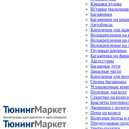
Крышки кузова
Вставки (вкладыши
Багажники
Багажники на кры
Автобоксы
Крепления для лыж
Велокрепления на
Велокрепления на 
Велокрепление на 
Грузовые корзины
Багажники на фарк
Аксессуары
Багажные дуги
Запасные части
Крепления для мот
Опоры багажника
Установочные ком
Полезное для всех
Секретки на колеса
Браслеты противо
Дворники с подогр
Цепи на колеса
Колесные болты и 
Предпусковые под
Тенты-палатки