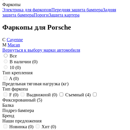
Фаркопы
Электрика для фаркопов
Передняя защита бампера
Задняя
защита бампера
Пороги
Защита картера
Фаркопы для Porsche
C
Cayenne
M
Macan
Вернуться к выбору марки автомобиля
Все
В наличии (
0
)
10 (
0
)
Тип крепления
A (
0
)
Предельная тяговая нагрузка (кг)
Тип фаркопа
F (
0
)
Выдвижной (
0
)
Съемный (
4
)
Фиксированный (
5
)
Балка
Подрез бампера
Бренд
Наши предложения
Новинка (
0
)
Хит (
0
)