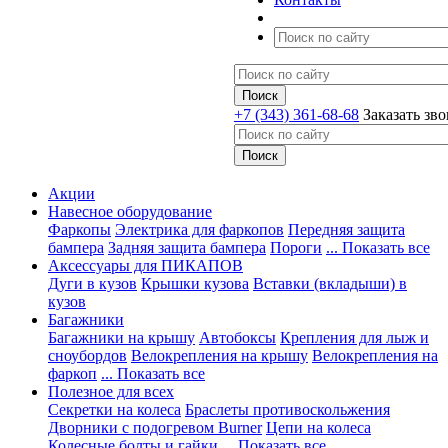
+7 (343) 361-68-68
Заказать зв
Акции
Навесное оборудование
Фаркопы
Электрика для фаркопов
Передняя защита
бампера
Задняя защита бампера
Пороги
... Показать все
Аксессуары для ПИКАПОВ
Дуги в кузов
Крышки кузова
Вставки (вкладыши) в
кузов
Багажники
Багажники на крышу
Автобоксы
Крепления для лыж и
сноубордов
Велокрепления на крышу
Велокрепления на
фаркоп
... Показать все
Полезное для всех
Секретки на колеса
Браслеты противоскольжения
Дворники с подогревом Burner
Цепи на колеса
Колесные болты и гайки
... Показать все