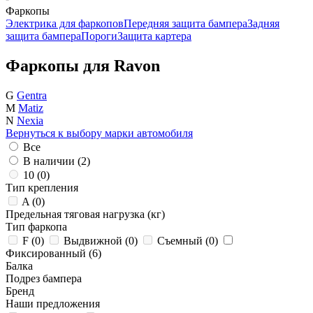
Фаркопы
Электрика для фаркопов
Передняя защита бампера
Задняя
защита бампера
Пороги
Защита картера
Фаркопы для Ravon
G
Gentra
M
Matiz
N
Nexia
Вернуться к выбору марки автомобиля
Все
В наличии (
2
)
10 (
0
)
Тип крепления
A (
0
)
Предельная тяговая нагрузка (кг)
Тип фаркопа
F (
0
)
Выдвижной (
0
)
Съемный (
0
)
Фиксированный (
6
)
Балка
Подрез бампера
Бренд
Наши предложения