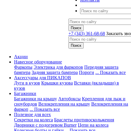
+7 (343) 361-68-68
Заказать зв
Акции
Навесное оборудование
Фаркопы
Электрика для фаркопов
Передняя защита
бампера
Задняя защита бампера
Пороги
... Показать все
Аксессуары для ПИКАПОВ
Дуги в кузов
Крышки кузова
Вставки (вкладыши) в
кузов
Багажники
Багажники на крышу
Автобоксы
Крепления для лыж и
сноубордов
Велокрепления на крышу
Велокрепления на
фаркоп
... Показать все
Полезное для всех
Секретки на колеса
Браслеты противоскольжения
Дворники с подогревом Burner
Цепи на колеса
Колесные болты и гайки
... Показать все