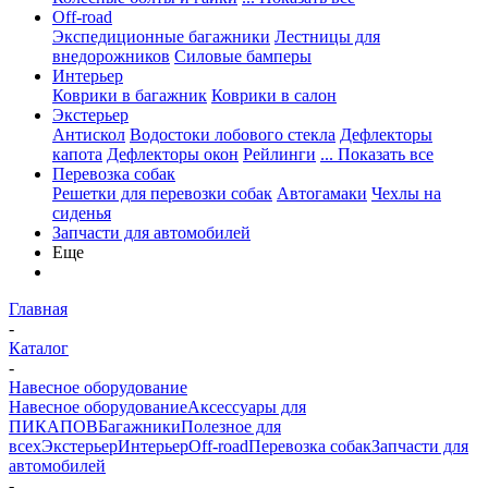
Off-road
Экспедиционные багажники
Лестницы для
внедорожников
Силовые бамперы
Интерьер
Коврики в багажник
Коврики в салон
Экстерьер
Антискол
Водостоки лобового стекла
Дефлекторы
капота
Дефлекторы окон
Рейлинги
... Показать все
Перевозка собак
Решетки для перевозки собак
Автогамаки
Чехлы на
сиденья
Запчасти для автомобилей
Еще
Главная
-
Каталог
-
Навесное оборудование
Навесное оборудование
Аксессуары для
ПИКАПОВ
Багажники
Полезное для
всех
Экстерьер
Интерьер
Off-road
Перевозка собак
Запчасти для
автомобилей
-