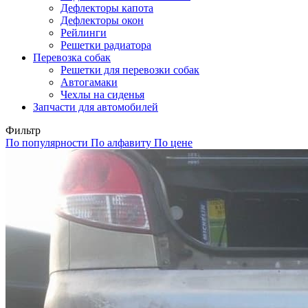
Дефлекторы капота
Дефлекторы окон
Рейлинги
Решетки радиатора
Перевозка собак
Решетки для перевозки собак
Автогамаки
Чехлы на сиденья
Запчасти для автомобилей
Фильтр
По популярности
По алфавиту
По цене