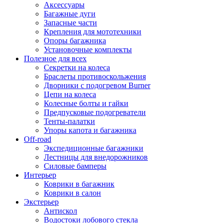
Аксессуары
Багажные дуги
Запасные части
Крепления для мототехники
Опоры багажника
Установочные комплекты
Полезное для всех
Секретки на колеса
Браслеты противоскольжения
Дворники с подогревом Burner
Цепи на колеса
Колесные болты и гайки
Предпусковые подогреватели
Тенты-палатки
Упоры капота и багажника
Off-road
Экспедиционные багажники
Лестницы для внедорожников
Силовые бамперы
Интерьер
Коврики в багажник
Коврики в салон
Экстерьер
Антискол
Водостоки лобового стекла