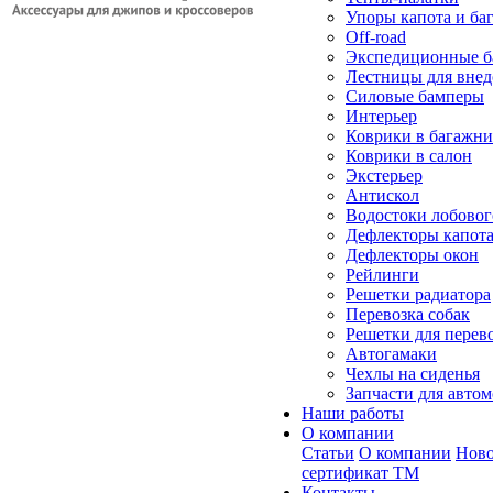
Упоры капота и ба
Off-road
Экспедиционные б
Лестницы для вне
Силовые бамперы
Интерьер
Коврики в багажн
Коврики в салон
Экстерьер
Антискол
Водостоки лобовог
Дефлекторы капот
Дефлекторы окон
Рейлинги
Решетки радиатора
Перевозка собак
Решетки для перев
Автогамаки
Чехлы на сиденья
Запчасти для авто
Наши работы
О компании
Статьи
О компании
Ново
сертификат ТМ
Контакты