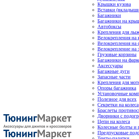
Крышки кузова
Вставки (вкладыши
Багажники
Багажники на кры
Автобоксы
Крепления для лыж
Велокрепления на
Велокрепления на 
Велокрепление на 
Грузовые корзины
Багажники на фарк
Аксессуары
Багажные дуги
Запасные части
Крепления для мот
Опоры багажника
Установочные ком
Полезное для всех
Секретки на колеса
Браслеты противо
Дворники с подогр
Цепи на колеса
Колесные болты и 
Предпусковые под
Тенты-палатки