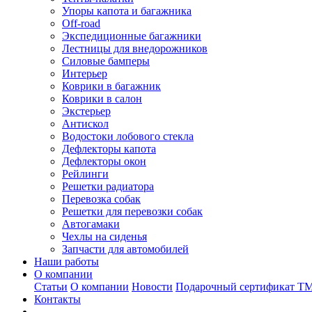
Упоры капота и багажника
Off-road
Экспедиционные багажники
Лестницы для внедорожников
Силовые бамперы
Интерьер
Коврики в багажник
Коврики в салон
Экстерьер
Антискол
Водостоки лобового стекла
Дефлекторы капота
Дефлекторы окон
Рейлинги
Решетки радиатора
Перевозка собак
Решетки для перевозки собак
Автогамаки
Чехлы на сиденья
Запчасти для автомобилей
Наши работы
О компании
Статьи
О компании
Новости
Подарочный сертификат Т
Контакты