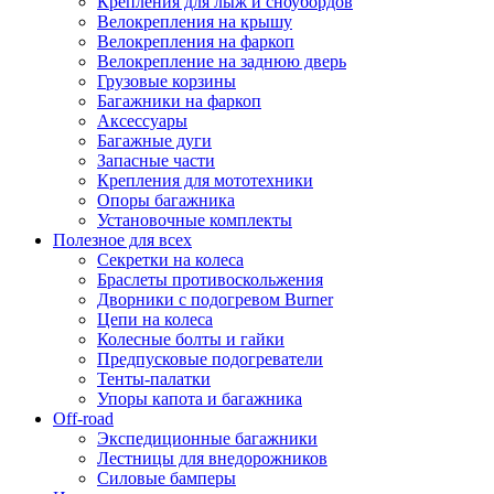
Крепления для лыж и сноубордов
Велокрепления на крышу
Велокрепления на фаркоп
Велокрепление на заднюю дверь
Грузовые корзины
Багажники на фаркоп
Аксессуары
Багажные дуги
Запасные части
Крепления для мототехники
Опоры багажника
Установочные комплекты
Полезное для всех
Секретки на колеса
Браслеты противоскольжения
Дворники с подогревом Burner
Цепи на колеса
Колесные болты и гайки
Предпусковые подогреватели
Тенты-палатки
Упоры капота и багажника
Off-road
Экспедиционные багажники
Лестницы для внедорожников
Силовые бамперы