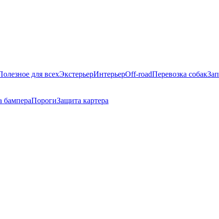
Полезное для всех
Экстерьер
Интерьер
Off-road
Перевозка собак
Зап
а бампера
Пороги
Защита картера