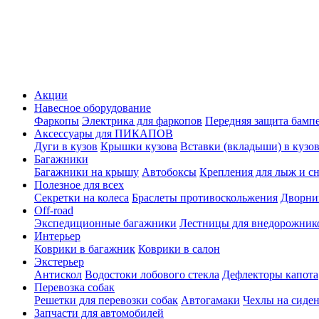
Акции
Навесное оборудование
Фаркопы
Электрика для фаркопов
Передняя защита бамп
Аксессуары для ПИКАПОВ
Дуги в кузов
Крышки кузова
Вставки (вкладыши) в кузо
Багажники
Багажники на крышу
Автобоксы
Крепления для лыж и с
Полезное для всех
Секретки на колеса
Браслеты противоскольжения
Дворник
Off-road
Экспедиционные багажники
Лестницы для внедорожник
Интерьер
Коврики в багажник
Коврики в салон
Экстерьер
Антискол
Водостоки лобового стекла
Дефлекторы капота
Перевозка собак
Решетки для перевозки собак
Автогамаки
Чехлы на сиден
Запчасти для автомобилей