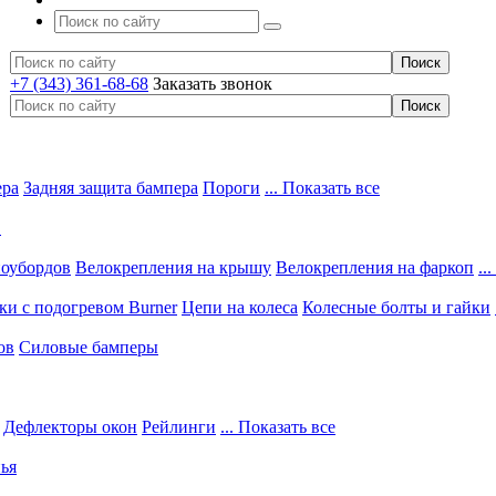
+7 (343) 361-68-68
Заказать звонок
ера
Задняя защита бампера
Пороги
... Показать все
в
ноубордов
Велокрепления на крышу
Велокрепления на фаркоп
..
и с подогревом Burner
Цепи на колеса
Колесные болты и гайки
ов
Силовые бамперы
Дефлекторы окон
Рейлинги
... Показать все
ья