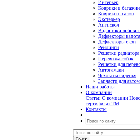
Интерьер
Коврики в багажн
Коврики в салон
Экстерьер
Антискол
Водостоки лобовог
Дефлекторы капот
Дефлекторы окон
Рейлинги
Решетки радиатора
Перевозка собак
Решетки для перев
Автогамаки
Чехлы на сиденья
Запчасти для авто
Наши работы
О компании
Статьи
О компании
Ново
сертификат ТМ
Контакты