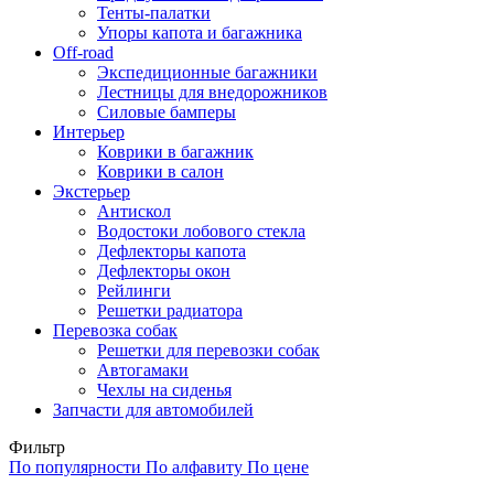
Тенты-палатки
Упоры капота и багажника
Off-road
Экспедиционные багажники
Лестницы для внедорожников
Силовые бамперы
Интерьер
Коврики в багажник
Коврики в салон
Экстерьер
Антискол
Водостоки лобового стекла
Дефлекторы капота
Дефлекторы окон
Рейлинги
Решетки радиатора
Перевозка собак
Решетки для перевозки собак
Автогамаки
Чехлы на сиденья
Запчасти для автомобилей
Фильтр
По популярности
По алфавиту
По цене