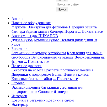
Акции
Навесное оборудование
Фаркопы
Электрика для фаркопов
Передняя защита
бампера
Задняя защита бампера
Пороги
... Показать все
Аксессуары для ПИКАПОВ
Дуги в кузов
Крышки кузова
Вставки (вкладыши) в
кузов
Багажники
Багажники на крышу
Автобоксы
Крепления для лыж и
сноубордов
Велокрепления на крышу
Велокрепления на
фаркоп
... Показать все
Полезное для всех
Секретки на колеса
Браслеты противоскольжения
Дворники с подогревом Burner
Цепи на колеса
Колесные болты и гайки
... Показать все
Off-road
Экспедиционные багажники
Лестницы для
внедорожников
Силовые бамперы
Интерьер
Коврики в багажник
Коврики в салон
Экстерьер