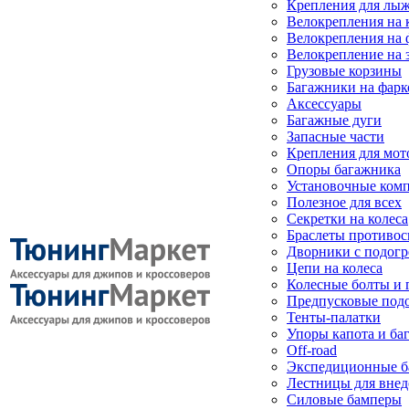
Крепления для лыж
Велокрепления на
Велокрепления на 
Велокрепление на 
Грузовые корзины
Багажники на фарк
Аксессуары
Багажные дуги
Запасные части
Крепления для мот
Опоры багажника
Установочные ком
Полезное для всех
Секретки на колеса
Браслеты противо
Дворники с подогр
Цепи на колеса
Колесные болты и 
Предпусковые под
Тенты-палатки
Упоры капота и ба
Off-road
Экспедиционные б
Лестницы для вне
Силовые бамперы