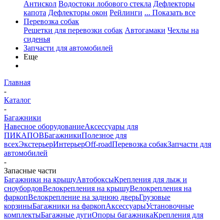
Антискол
Водостоки лобового стекла
Дефлекторы
капота
Дефлекторы окон
Рейлинги
... Показать все
Перевозка собак
Решетки для перевозки собак
Автогамаки
Чехлы на
сиденья
Запчасти для автомобилей
Еще
Главная
-
Каталог
-
Багажники
Навесное оборудование
Аксессуары для
ПИКАПОВ
Багажники
Полезное для
всех
Экстерьер
Интерьер
Off-road
Перевозка собак
Запчасти для
автомобилей
-
Запасные части
Багажники на крышу
Автобоксы
Крепления для лыж и
сноубордов
Велокрепления на крышу
Велокрепления на
фаркоп
Велокрепление на заднюю дверь
Грузовые
корзины
Багажники на фаркоп
Аксессуары
Установочные
комплекты
Багажные дуги
Опоры багажника
Крепления для