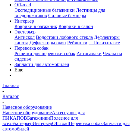
Off-road
Экспедиционные багажники
Лестницы для
внедорожников
Силовые бамперы
Интерьер
Коврики в багажник
Коврики в салон
Экстерьер
Антискол
Водостоки лобового стекла
Дефлекторы
капота
Дефлекторы окон
Рейлинги
... Показать все
Перевозка собак
Решетки для перевозки собак
Автогамаки
Чехлы на
сиденья
Запчасти для автомобилей
Еще
Главная
-
Каталог
-
Навесное оборудование
Навесное оборудование
Аксессуары для
ПИКАПОВ
Багажники
Полезное для
всех
Экстерьер
Интерьер
Off-road
Перевозка собак
Запчасти для
автомобилей
-