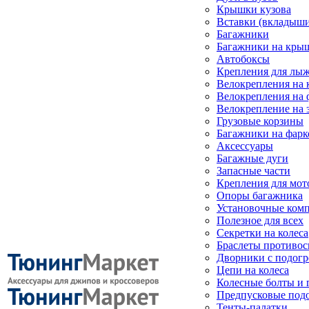
Крышки кузова
Вставки (вкладыши
Багажники
Багажники на кры
Автобоксы
Крепления для лыж
Велокрепления на
Велокрепления на 
Велокрепление на 
Грузовые корзины
Багажники на фарк
Аксессуары
Багажные дуги
Запасные части
Крепления для мот
Опоры багажника
Установочные ком
Полезное для всех
Секретки на колеса
Браслеты противо
Дворники с подогр
Цепи на колеса
Колесные болты и 
Предпусковые под
Тенты-палатки