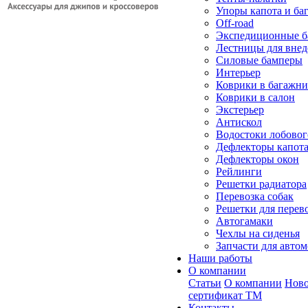
Упоры капота и ба
Off-road
Экспедиционные б
Лестницы для вне
Силовые бамперы
Интерьер
Коврики в багажн
Коврики в салон
Экстерьер
Антискол
Водостоки лобовог
Дефлекторы капот
Дефлекторы окон
Рейлинги
Решетки радиатора
Перевозка собак
Решетки для перев
Автогамаки
Чехлы на сиденья
Запчасти для авто
Наши работы
О компании
Статьи
О компании
Ново
сертификат ТМ
Контакты