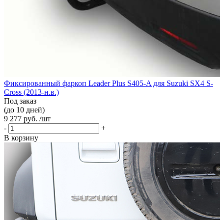
Фиксированный фаркоп Leader Plus S405-A для Suzuki SX4 S-
Cross (2013-н.в.)
Под заказ
(до 10 дней)
9 277 руб. /шт
-
+
В корзину