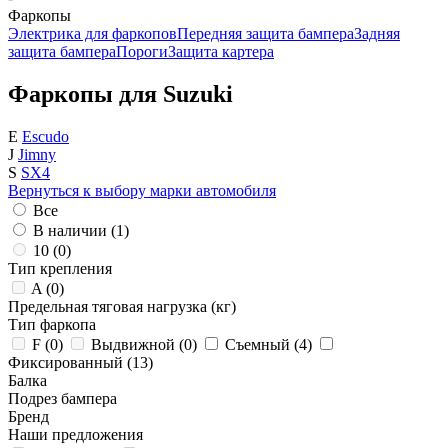
Фаркопы
Электрика для фаркопов
Передняя защита бампера
Задняя
защита бампера
Пороги
Защита картера
Фаркопы для Suzuki
E
Escudo
J
Jimny
S
SX4
Вернуться к выбору марки автомобиля
Все
В наличии (
1
)
10 (
0
)
Тип крепления
A (
0
)
Предельная тяговая нагрузка (кг)
Тип фаркопа
F (
0
)
Выдвижной (
0
)
Съемный (
4
)
Фиксированный (
13
)
Балка
Подрез бампера
Бренд
Наши предложения