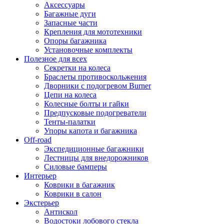
Аксессуары
Багажные дуги
Запасные части
Крепления для мототехники
Опоры багажника
Установочные комплекты
Полезное для всех
Секретки на колеса
Браслеты противоскольжения
Дворники с подогревом Burner
Цепи на колеса
Колесные болты и гайки
Предпусковые подогреватели
Тенты-палатки
Упоры капота и багажника
Off-road
Экспедиционные багажники
Лестницы для внедорожников
Силовые бамперы
Интерьер
Коврики в багажник
Коврики в салон
Экстерьер
Антискол
Водостоки лобового стекла