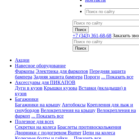
+7 (343) 361-68-68
Заказать зв
Акции
Навесное оборудование
Фаркопы
Электрика для фаркопов
Передняя защита
бампера
Задняя защита бампера
Пороги
... Показать все
Аксессуары для ПИКАПОВ
Дуги в кузов
Крышки кузова
Вставки (вкладыши) в
кузов
Багажники
Багажники на крышу
Автобоксы
Крепления для лыж и
сноубордов
Велокрепления на крышу
Велокрепления на
фаркоп
... Показать все
Полезное для всех
Секретки на колеса
Браслеты противоскольжения
Дворники с подогревом Burner
Цепи на колеса
Колесные болты и гайки
... Показать все