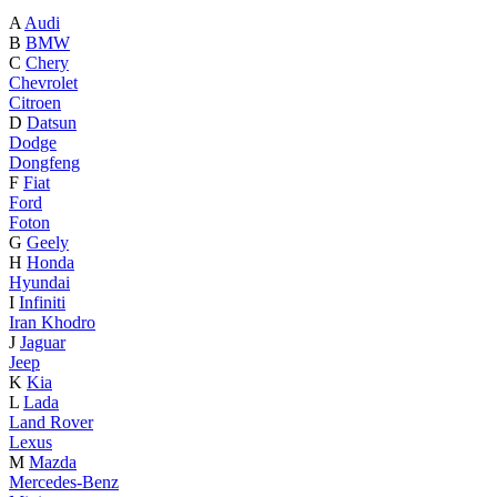
A
Audi
B
BMW
C
Chery
Chevrolet
Citroen
D
Datsun
Dodge
Dongfeng
F
Fiat
Ford
Foton
G
Geely
H
Honda
Hyundai
I
Infiniti
Iran Khodro
J
Jaguar
Jeep
K
Kia
L
Lada
Land Rover
Lexus
M
Mazda
Mercedes-Benz