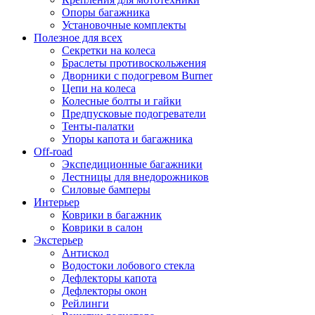
Опоры багажника
Установочные комплекты
Полезное для всех
Секретки на колеса
Браслеты противоскольжения
Дворники с подогревом Burner
Цепи на колеса
Колесные болты и гайки
Предпусковые подогреватели
Тенты-палатки
Упоры капота и багажника
Off-road
Экспедиционные багажники
Лестницы для внедорожников
Силовые бамперы
Интерьер
Коврики в багажник
Коврики в салон
Экстерьер
Антискол
Водостоки лобового стекла
Дефлекторы капота
Дефлекторы окон
Рейлинги