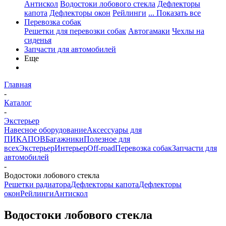
Антискол
Водостоки лобового стекла
Дефлекторы
капота
Дефлекторы окон
Рейлинги
... Показать все
Перевозка собак
Решетки для перевозки собак
Автогамаки
Чехлы на
сиденья
Запчасти для автомобилей
Еще
Главная
-
Каталог
-
Экстерьер
Навесное оборудование
Аксессуары для
ПИКАПОВ
Багажники
Полезное для
всех
Экстерьер
Интерьер
Off-road
Перевозка собак
Запчасти для
автомобилей
-
Водостоки лобового стекла
Решетки радиатора
Дефлекторы капота
Дефлекторы
окон
Рейлинги
Антискол
Водостоки лобового стекла