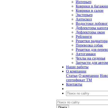
Интерьер
Коврики в багажн
Коврики в салон
Экстерьер
Антискол
Водостоки лобовог
Дефлекторы капот
Дефлекторы окон
Рейлинги
Решетки радиатора
Перевозка собак
Решетки для перев
Автогамаки
Чехлы на сиденья
Запчасти для авто
Наши работы
О компании
Статьи
О компании
Ново
сертификат ТМ
Контакты