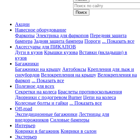
Акции
Навесное оборудование
Фаркопы
Электрика для фаркопов
Передняя защита
бампера
Задняя защита бампера
Пороги
... Показать все
Аксессуары для ПИКАПОВ
Дуги в кузов
Крышки кузова
Вставки (вкладыши) в
кузов
Багажники
Багажники на крышу
Автобоксы
Крепления для лыж и
сноубордов
Велокрепления на крышу
Велокрепления на
фаркоп
... Показать все
Полезное для всех
Секретки на колеса
Браслеты противоскольжения
Дворники с подогревом Burner
Цепи на колеса
Колесные болты и гайки
... Показать все
Off-road
Экспедиционные багажники
Лестницы для
внедорожников
Силовые бамперы
Интерьер
Коврики в багажник
Коврики в салон
Экстерьер