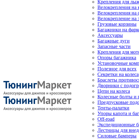
Крепления для лыж
Велокрепления на
Велокрепления на 
Велокрепление на 
Грузовые корзины
Багажники на фарк
Аксессуары
Багажные дуги
Запасные части
Крепления для мот
Опоры багажника
Установочные ком
Полезное для всех
Секретки на колеса
Браслеты противо
Дворники с подогр
Цепи на колеса
Колесные болты и 
Предпусковые под
Тенты-палатки
Упоры капота и ба
Off-road
Экспедиционные б
Лестницы для вне
Силовые бамперы