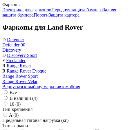
Фаркопы
Электрика для фаркопов
Передняя защита бампера
Задняя
защита бампера
Пороги
Защита картера
Фаркопы для Land Rover
D
Defender
Defender 90
Discovery
D
Discovery Sport
F
Freelander
R
Range Rover
R
Range Rover Evoque
Range Rover Sport
Range Rover Velar
Вернуться к выбору марки автомобиля
Все
В наличии (
4
)
10 (
0
)
Тип крепления
A (
0
)
Предельная тяговая нагрузка (кг)
Тип фаркопа