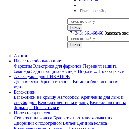
+7 (343) 361-68-68
Заказать зв
Акции
Навесное оборудование
Фаркопы
Электрика для фаркопов
Передняя защита
бампера
Задняя защита бампера
Пороги
... Показать все
Аксессуары для ПИКАПОВ
Дуги в кузов
Крышки кузова
Вставки (вкладыши) в
кузов
Багажники
Багажники на крышу
Автобоксы
Крепления для лыж и
сноубордов
Велокрепления на крышу
Велокрепления на
фаркоп
... Показать все
Полезное для всех
Секретки на колеса
Браслеты противоскольжения
Дворники с подогревом Burner
Цепи на колеса
Колесные болты и гайки
... Показать все