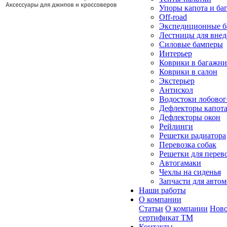
Упоры капота и ба
Off-road
Экспедиционные б
Лестницы для вне
Силовые бамперы
Интерьер
Коврики в багажн
Коврики в салон
Экстерьер
Антискол
Водостоки лобовог
Дефлекторы капот
Дефлекторы окон
Рейлинги
Решетки радиатора
Перевозка собак
Решетки для перев
Автогамаки
Чехлы на сиденья
Запчасти для авто
Наши работы
О компании
Статьи
О компании
Ново
сертификат ТМ
Контакты