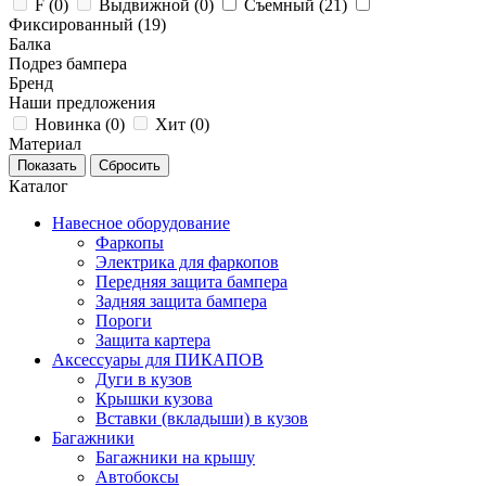
F (
0
)
Выдвижной (
0
)
Съемный (
21
)
Фиксированный (
19
)
Балка
Подрез бампера
Бренд
Наши предложения
Новинка (
0
)
Хит (
0
)
Материал
Каталог
Навесное оборудование
Фаркопы
Электрика для фаркопов
Передняя защита бампера
Задняя защита бампера
Пороги
Защита картера
Аксессуары для ПИКАПОВ
Дуги в кузов
Крышки кузова
Вставки (вкладыши) в кузов
Багажники
Багажники на крышу
Автобоксы