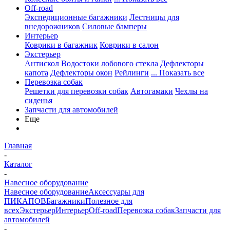
Off-road
Экспедиционные багажники
Лестницы для
внедорожников
Силовые бамперы
Интерьер
Коврики в багажник
Коврики в салон
Экстерьер
Антискол
Водостоки лобового стекла
Дефлекторы
капота
Дефлекторы окон
Рейлинги
... Показать все
Перевозка собак
Решетки для перевозки собак
Автогамаки
Чехлы на
сиденья
Запчасти для автомобилей
Еще
Главная
-
Каталог
-
Навесное оборудование
Навесное оборудование
Аксессуары для
ПИКАПОВ
Багажники
Полезное для
всех
Экстерьер
Интерьер
Off-road
Перевозка собак
Запчасти для
автомобилей
-