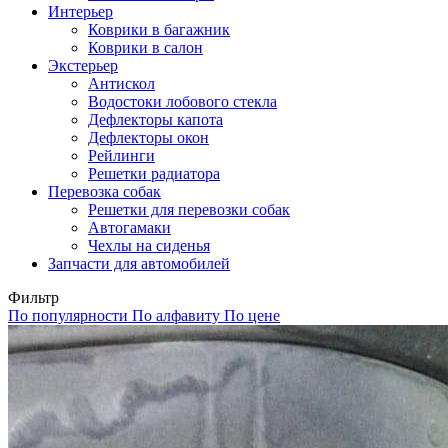
Интерьер
Коврики в багажник
Коврики в салон
Экстерьер
Антискол
Водостоки лобового стекла
Дефлекторы капота
Дефлекторы окон
Рейлинги
Решетки радиатора
Перевозка собак
Решетки для перевозки собак
Автогамаки
Чехлы на сиденья
Запчасти для автомобилей
Фильтр
По популярности
По алфавиту
По цене