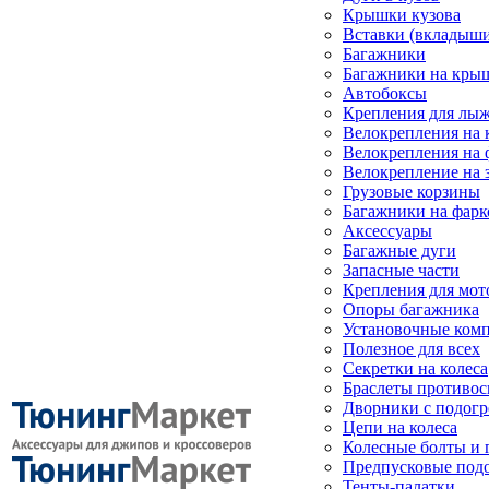
Крышки кузова
Вставки (вкладыши
Багажники
Багажники на кры
Автобоксы
Крепления для лыж
Велокрепления на
Велокрепления на 
Велокрепление на 
Грузовые корзины
Багажники на фарк
Аксессуары
Багажные дуги
Запасные части
Крепления для мот
Опоры багажника
Установочные ком
Полезное для всех
Секретки на колеса
Браслеты противо
Дворники с подогр
Цепи на колеса
Колесные болты и 
Предпусковые под
Тенты-палатки