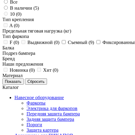
Все
В наличии (
5
)
10 (
0
)
Тип крепления
A (
0
)
Предельная тяговая нагрузка (кг)
Тип фаркопа
F (
0
)
Выдвижной (
0
)
Съемный (
9
)
Фиксированный
Балка
Подрез бампера
Бренд
Наши предложения
Новинка (
0
)
Хит (
0
)
Материал
Каталог
Навесное оборудование
Фаркопы
Электрика для фаркопов
Передняя защита бампера
Задняя защита бампера
Пороги
Защита картера