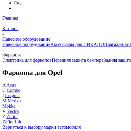
Еще
Главная
-
Каталог
-
Навесное оборудование
Навесное оборудование
Аксессуары для ПИКАПОВ
Багажники
-
Фаркопы
Электрика для фаркопов
Передняя защита бампера
Задняя защит
Фаркопы для Opel
A
Astra
C
Combo
I
Insignia
M
Meriva
Mokka
V
Vectra
Z
Zafira
Zafira Life
Вернуться к выбору марки автомобиля