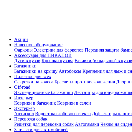
Акции
Навесное оборудование
Фаркопы
Электрика для фаркопов
Передняя защита бамп
Аксессуары для ПИКАПОВ
Дуги в кузов
Крышки кузова
Вставки (вкладыши) в кузо
Багажники
Багажники на крышу
Автобоксы
Крепления для лыж и с
Полезное для всех
Секретки на колеса
Браслеты противоскольжения
Дворник
Off-road
Экспедиционные багажники
Лестницы для внедорожник
Интерьер
Коврики в багажник
Коврики в салон
Экстерьер
Антискол
Водостоки лобового стекла
Дефлекторы капота
Перевозка собак
Решетки для перевозки собак
Автогамаки
Чехлы на сиден
Запчасти для автомобилей