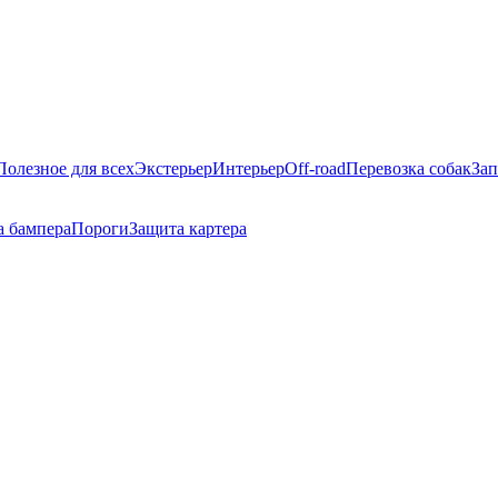
Полезное для всех
Экстерьер
Интерьер
Off-road
Перевозка собак
Зап
а бампера
Пороги
Защита картера