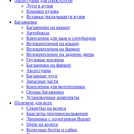
Аксессуары для ПИКАПОВ
Дуги в кузов
Крышки кузова
Вставки (вкладыши) в кузов
Багажники
Багажники на крышу
Автобоксы
Крепления для лыж и сноубордов
Велокрепления на крышу
Велокрепления на фаркоп
Велокрепление на заднюю дверь
Грузовые корзины
Багажники на фаркоп
Аксессуары
Багажные дуги
Запасные части
Крепления для мототехники
Опоры багажника
Установочные комплекты
Полезное для всех
Секретки на колеса
Браслеты противоскольжения
Дворники с подогревом Burner
Цепи на колеса
Колесные болты и гайки