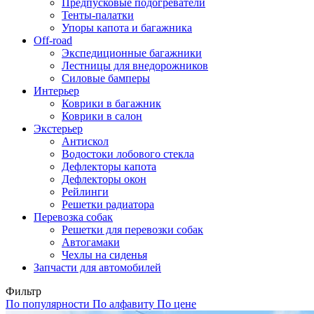
Предпусковые подогреватели
Тенты-палатки
Упоры капота и багажника
Off-road
Экспедиционные багажники
Лестницы для внедорожников
Силовые бамперы
Интерьер
Коврики в багажник
Коврики в салон
Экстерьер
Антискол
Водостоки лобового стекла
Дефлекторы капота
Дефлекторы окон
Рейлинги
Решетки радиатора
Перевозка собак
Решетки для перевозки собак
Автогамаки
Чехлы на сиденья
Запчасти для автомобилей
Фильтр
По популярности
По алфавиту
По цене