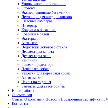
Упоры капота и багажника
Off-road
Экспедиционные багажники
Лестницы для внедорожников
Силовые бамперы
Интерьер
Коврики в багажник
Коврики в салон
Экстерьер
Антискол
Водостоки лобового стекла
Дефлекторы капота
Дефлекторы окон
Рейлинги
Решетки радиатора
Перевозка собак
Решетки для перевозки собак
Автогамаки
Чехлы на сиденья
Запчасти для автомобилей
Наши работы
О компании
Статьи
О компании
Новости
Подарочный сертификат Т
Контакты