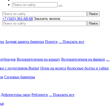
+7 (343) 361-68-68
Заказать звонок
ера
Задняя защита бампера
Пороги
... Показать все
в
ноубордов
Велокрепления на крышу
Велокрепления на фаркоп
..
и с подогревом Burner
Цепи на колеса
Колесные болты и гайки
ов
Силовые бамперы
Дефлекторы окон
Рейлинги
... Показать все
ья