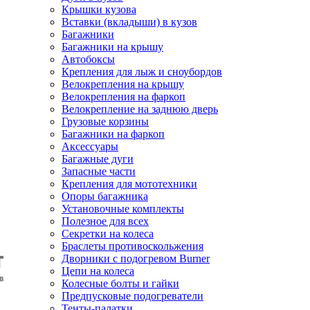
Крышки кузова
Вставки (вкладыши) в кузов
Багажники
Багажники на крышу
Автобоксы
Крепления для лыж и сноубордов
Велокрепления на крышу
Велокрепления на фаркоп
Велокрепление на заднюю дверь
Грузовые корзины
Багажники на фаркоп
Аксессуары
Багажные дуги
Запасные части
Крепления для мототехники
Опоры багажника
Установочные комплекты
Полезное для всех
Секретки на колеса
Браслеты противоскольжения
Дворники с подогревом Burner
Цепи на колеса
Колесные болты и гайки
Предпусковые подогреватели
Тенты-палатки