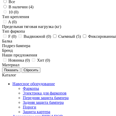
Все
В наличии (
4
)
10 (
0
)
Тип крепления
A (
0
)
Предельная тяговая нагрузка (кг)
Тип фаркопа
F (
0
)
Выдвижной (
0
)
Съемный (
5
)
Фиксированный
Балка
Подрез бампера
Бренд
Наши предложения
Новинка (
0
)
Хит (
0
)
Материал
Каталог
Навесное оборудование
Фаркопы
Электрика для фаркопов
Передняя защита бампера
Задняя защита бампера
Пороги
Защита картера