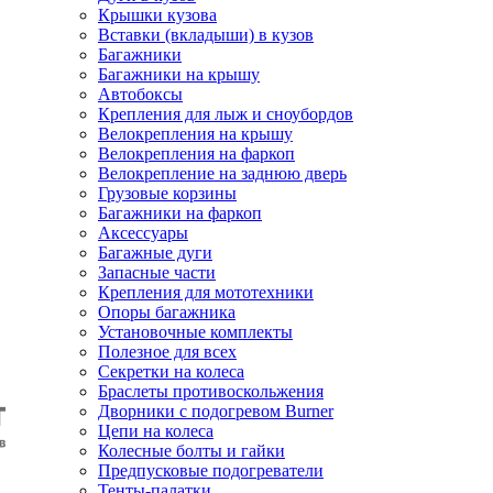
Крышки кузова
Вставки (вкладыши) в кузов
Багажники
Багажники на крышу
Автобоксы
Крепления для лыж и сноубордов
Велокрепления на крышу
Велокрепления на фаркоп
Велокрепление на заднюю дверь
Грузовые корзины
Багажники на фаркоп
Аксессуары
Багажные дуги
Запасные части
Крепления для мототехники
Опоры багажника
Установочные комплекты
Полезное для всех
Секретки на колеса
Браслеты противоскольжения
Дворники с подогревом Burner
Цепи на колеса
Колесные болты и гайки
Предпусковые подогреватели
Тенты-палатки