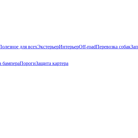
Полезное для всех
Экстерьер
Интерьер
Off-road
Перевозка собак
Зап
а бампера
Пороги
Защита картера