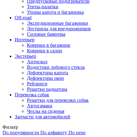
Предпусковые подогреватели
Тенты-палатки
Упоры капота и багажника
Off-road
Экспедиционные багажники
Лестницы для внедорожников
Силовые бамперы
Интерьер
Коврики в багажник
Коврики в салон
Экстерьер
Антискол
Водостоки лобового стекла
Дефлекторы капота
Дефлекторы окон
Рейлинги
Решетки радиатора
Перевозка собак
Решетки для перевозки собак
Автогамаки
Чехлы на сиденья
Запчасти для автомобилей
Фильтр
По популярности
По алфавиту
По цене