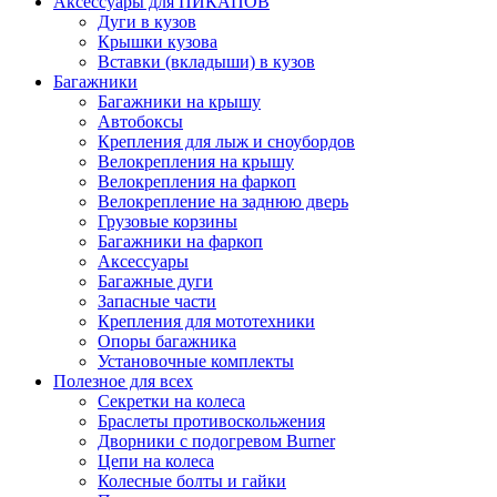
Аксессуары для ПИКАПОВ
Дуги в кузов
Крышки кузова
Вставки (вкладыши) в кузов
Багажники
Багажники на крышу
Автобоксы
Крепления для лыж и сноубордов
Велокрепления на крышу
Велокрепления на фаркоп
Велокрепление на заднюю дверь
Грузовые корзины
Багажники на фаркоп
Аксессуары
Багажные дуги
Запасные части
Крепления для мототехники
Опоры багажника
Установочные комплекты
Полезное для всех
Секретки на колеса
Браслеты противоскольжения
Дворники с подогревом Burner
Цепи на колеса
Колесные болты и гайки