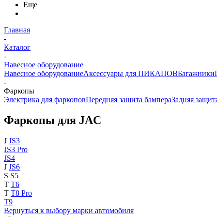
Еще
Главная
-
Каталог
-
Навесное оборудование
Навесное оборудование
Аксессуары для ПИКАПОВ
Багажники
-
Фаркопы
Электрика для фаркопов
Передняя защита бампера
Задняя защит
Фаркопы для JAC
J
JS3
JS3 Pro
JS4
J
JS6
S
S5
T
T6
T
T8 Pro
T9
Вернуться к выбору марки автомобиля