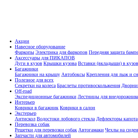
Акции
Навесное оборудование
Фаркопы
Электрика для фаркопов
Передняя защита бамп
Аксессуары для ПИКАПОВ
Дуги в кузов
Крышки кузова
Вставки (вкладыши) в кузо
Багажники
Багажники на крышу
Автобоксы
Крепления для лыж и с
Полезное для всех
Секретки на колеса
Браслеты противоскольжения
Дворник
Off-road
Экспедиционные багажники
Лестницы для внедорожник
Интерьер
Коврики в багажник
Коврики в салон
Экстерьер
Антискол
Водостоки лобового стекла
Дефлекторы капота
Перевозка собак
Решетки для перевозки собак
Автогамаки
Чехлы на сиден
Запчасти для автомобилей