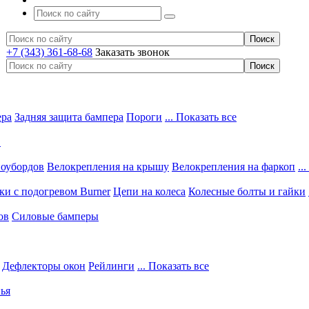
+7 (343) 361-68-68
Заказать звонок
ера
Задняя защита бампера
Пороги
... Показать все
в
ноубордов
Велокрепления на крышу
Велокрепления на фаркоп
..
и с подогревом Burner
Цепи на колеса
Колесные болты и гайки
ов
Силовые бамперы
Дефлекторы окон
Рейлинги
... Показать все
ья