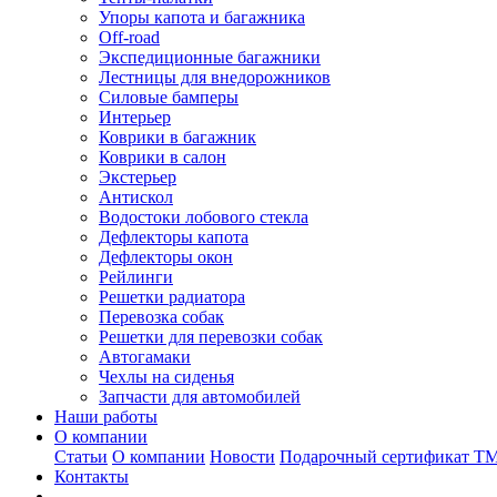
Упоры капота и багажника
Off-road
Экспедиционные багажники
Лестницы для внедорожников
Силовые бамперы
Интерьер
Коврики в багажник
Коврики в салон
Экстерьер
Антискол
Водостоки лобового стекла
Дефлекторы капота
Дефлекторы окон
Рейлинги
Решетки радиатора
Перевозка собак
Решетки для перевозки собак
Автогамаки
Чехлы на сиденья
Запчасти для автомобилей
Наши работы
О компании
Статьи
О компании
Новости
Подарочный сертификат Т
Контакты