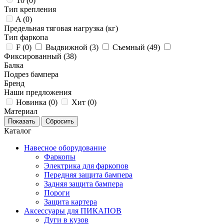
10 (
0
)
Тип крепления
A (
0
)
Предельная тяговая нагрузка (кг)
Тип фаркопа
F (
0
)
Выдвижной (
3
)
Съемный (
49
)
Фиксированный (
38
)
Балка
Подрез бампера
Бренд
Наши предложения
Новинка (
0
)
Хит (
0
)
Материал
Каталог
Навесное оборудование
Фаркопы
Электрика для фаркопов
Передняя защита бампера
Задняя защита бампера
Пороги
Защита картера
Аксессуары для ПИКАПОВ
Дуги в кузов