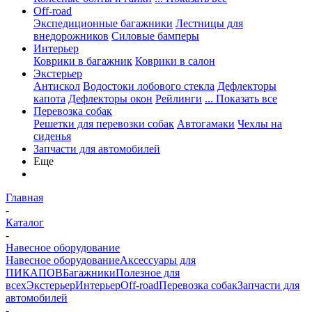
Off-road
Экспедиционные багажники
Лестницы для
внедорожников
Силовые бамперы
Интерьер
Коврики в багажник
Коврики в салон
Экстерьер
Антискол
Водостоки лобового стекла
Дефлекторы
капота
Дефлекторы окон
Рейлинги
... Показать все
Перевозка собак
Решетки для перевозки собак
Автогамаки
Чехлы на
сиденья
Запчасти для автомобилей
Еще
Главная
-
Каталог
-
Навесное оборудование
Навесное оборудование
Аксессуары для
ПИКАПОВ
Багажники
Полезное для
всех
Экстерьер
Интерьер
Off-road
Перевозка собак
Запчасти для
автомобилей
-