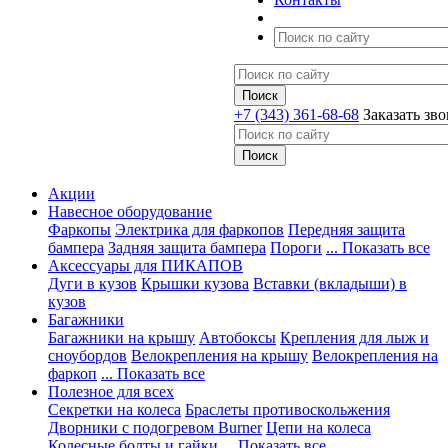
+7 (343) 361-68-68
Заказать зв
Акции
Навесное оборудование
Фаркопы
Электрика для фаркопов
Передняя защита
бампера
Задняя защита бампера
Пороги
... Показать все
Аксессуары для ПИКАПОВ
Дуги в кузов
Крышки кузова
Вставки (вкладыши) в
кузов
Багажники
Багажники на крышу
Автобоксы
Крепления для лыж и
сноубордов
Велокрепления на крышу
Велокрепления на
фаркоп
... Показать все
Полезное для всех
Секретки на колеса
Браслеты противоскольжения
Дворники с подогревом Burner
Цепи на колеса
Колесные болты и гайки
... Показать все