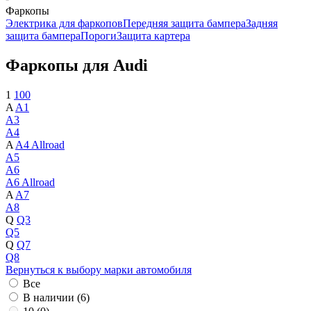
Фаркопы
Электрика для фаркопов
Передняя защита бампера
Задняя
защита бампера
Пороги
Защита картера
Фаркопы для Audi
1
100
A
A1
A3
A4
A
A4 Allroad
A5
A6
A6 Allroad
A
A7
A8
Q
Q3
Q5
Q
Q7
Q8
Вернуться к выбору марки автомобиля
Все
В наличии (
6
)