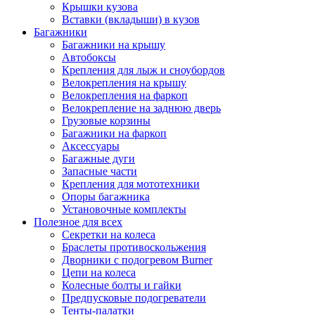
Крышки кузова
Вставки (вкладыши) в кузов
Багажники
Багажники на крышу
Автобоксы
Крепления для лыж и сноубордов
Велокрепления на крышу
Велокрепления на фаркоп
Велокрепление на заднюю дверь
Грузовые корзины
Багажники на фаркоп
Аксессуары
Багажные дуги
Запасные части
Крепления для мототехники
Опоры багажника
Установочные комплекты
Полезное для всех
Секретки на колеса
Браслеты противоскольжения
Дворники с подогревом Burner
Цепи на колеса
Колесные болты и гайки
Предпусковые подогреватели
Тенты-палатки