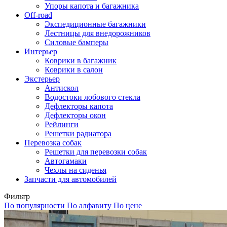
Упоры капота и багажника
Off-road
Экспедиционные багажники
Лестницы для внедорожников
Силовые бамперы
Интерьер
Коврики в багажник
Коврики в салон
Экстерьер
Антискол
Водостоки лобового стекла
Дефлекторы капота
Дефлекторы окон
Рейлинги
Решетки радиатора
Перевозка собак
Решетки для перевозки собак
Автогамаки
Чехлы на сиденья
Запчасти для автомобилей
Фильтр
По популярности
По алфавиту
По цене