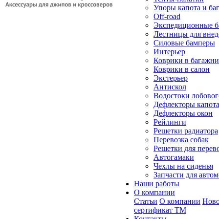
Упоры капота и ба
Off-road
Экспедиционные б
Лестницы для вне
Силовые бамперы
Интерьер
Коврики в багажн
Коврики в салон
Экстерьер
Антискол
Водостоки лобовог
Дефлекторы капот
Дефлекторы окон
Рейлинги
Решетки радиатора
Перевозка собак
Решетки для перев
Автогамаки
Чехлы на сиденья
Запчасти для авто
Наши работы
О компании
Статьи
О компании
Ново
сертификат ТМ
Контакты