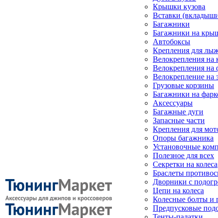
Крышки кузова
Вставки (вкладыши
Багажники
Багажники на кры
Автобоксы
Крепления для лыж
Велокрепления на
Велокрепления на 
Велокрепление на 
Грузовые корзины
Багажники на фарк
Аксессуары
Багажные дуги
Запасные части
Крепления для мот
Опоры багажника
Установочные ком
Полезное для всех
Секретки на колеса
Браслеты противо
Дворники с подогр
Цепи на колеса
Колесные болты и 
Предпусковые под
Тенты-палатки