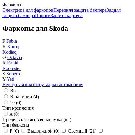
Фаркопы
Электрика для фаркопов
Передняя защита бампера
Задняя
защита бампера
Пороги
Защита картера
Фаркопы для Skoda
F
Fabia
K
Karoq
Kodiaq
O
Octavia
R
Rapid
Roomster
S
Superb
Y
Yeti
Вернуться к выбору марки автомобиля
Все
В наличии (
4
)
10 (
0
)
Тип крепления
A (
0
)
Предельная тяговая нагрузка (кг)
Тип фаркопа
F (
0
)
Выдвижной (
0
)
Съемный (
21
)