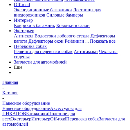
Off-road
Экспедиционные багажники
Лестницы для
внедорожников
Силовые бамперы
Интерьер
Коврики в багажник
Коврики в салон
Экстерьер
Антискол
Водостоки лобового стекла
Дефлекторы
капота
Дефлекторы окон
Рейлинги
... Показать все
Перевозка собак
Решетки для перевозки собак
Автогамаки
Чехлы на
сиденья
Запчасти для автомобилей
Еще
Главная
-
Каталог
-
Навесное оборудование
Навесное оборудование
Аксессуары для
ПИКАПОВ
Багажники
Полезное для
всех
Экстерьер
Интерьер
Off-road
Перевозка собак
Запчасти для
автомобилей
-