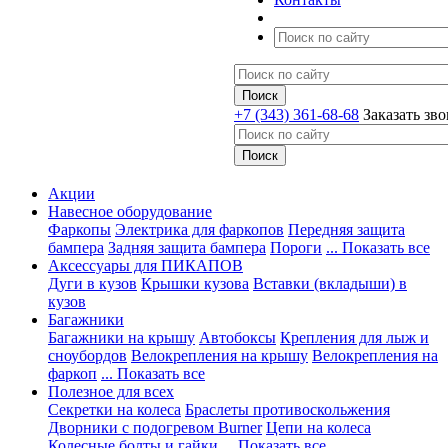
+7 (343) 361-68-68
Заказать зв
Акции
Навесное оборудование
Фаркопы
Электрика для фаркопов
Передняя защита
бампера
Задняя защита бампера
Пороги
... Показать все
Аксессуары для ПИКАПОВ
Дуги в кузов
Крышки кузова
Вставки (вкладыши) в
кузов
Багажники
Багажники на крышу
Автобоксы
Крепления для лыж и
сноубордов
Велокрепления на крышу
Велокрепления на
фаркоп
... Показать все
Полезное для всех
Секретки на колеса
Браслеты противоскольжения
Дворники с подогревом Burner
Цепи на колеса
Колесные болты и гайки
... Показать все