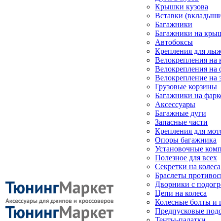
Крышки кузова
Вставки (вкладыши
Багажники
Багажники на кры
Автобоксы
Крепления для лыж
Велокрепления на
Велокрепления на 
Велокрепление на 
Грузовые корзины
Багажники на фарк
Аксессуары
Багажные дуги
Запасные части
Крепления для мот
Опоры багажника
Установочные ком
Полезное для всех
Секретки на колеса
Браслеты противо
Дворники с подогр
Цепи на колеса
Колесные болты и 
Предпусковые под
Тенты-палатки