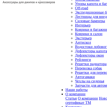
Упоры капота и ба
Off-road
Экспедиционные б
Лестницы для вне
Силовые бамперы
Интерьер
Коврики в багажн
Коврики в салон
Экстерьер
Антискол
Водостоки лобовог
Дефлекторы капот
Дефлекторы окон
Рейлинги
Решетки радиатора
Перевозка собак
Решетки для перев
Автогамаки
Чехлы на сиденья
Запчасти для авто
Наши работы
О компании
Статьи
О компании
Ново
сертификат ТМ
Контакты