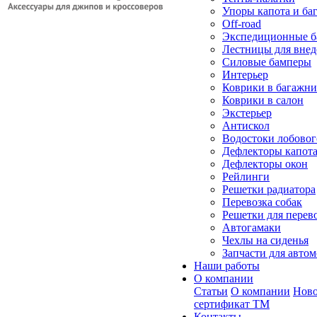
Упоры капота и ба
Off-road
Экспедиционные б
Лестницы для вне
Силовые бамперы
Интерьер
Коврики в багажн
Коврики в салон
Экстерьер
Антискол
Водостоки лобовог
Дефлекторы капот
Дефлекторы окон
Рейлинги
Решетки радиатора
Перевозка собак
Решетки для перев
Автогамаки
Чехлы на сиденья
Запчасти для авто
Наши работы
О компании
Статьи
О компании
Ново
сертификат ТМ
Контакты