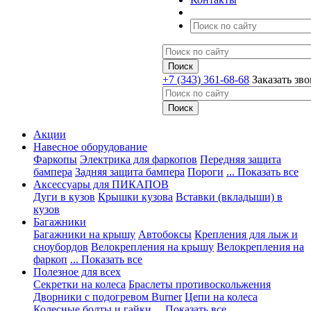
+7 (343) 361-68-68
Заказать зв
Акции
Навесное оборудование
Фаркопы
Электрика для фаркопов
Передняя защита
бампера
Задняя защита бампера
Пороги
... Показать все
Аксессуары для ПИКАПОВ
Дуги в кузов
Крышки кузова
Вставки (вкладыши) в
кузов
Багажники
Багажники на крышу
Автобоксы
Крепления для лыж и
сноубордов
Велокрепления на крышу
Велокрепления на
фаркоп
... Показать все
Полезное для всех
Секретки на колеса
Браслеты противоскольжения
Дворники с подогревом Burner
Цепи на колеса
Колесные болты и гайки
... Показать все