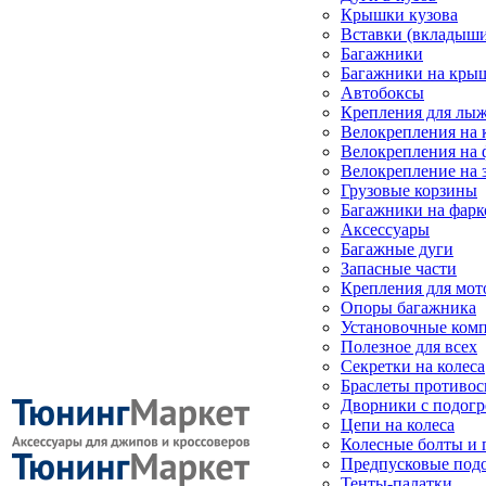
Крышки кузова
Вставки (вкладыши
Багажники
Багажники на кры
Автобоксы
Крепления для лыж
Велокрепления на
Велокрепления на 
Велокрепление на 
Грузовые корзины
Багажники на фарк
Аксессуары
Багажные дуги
Запасные части
Крепления для мот
Опоры багажника
Установочные ком
Полезное для всех
Секретки на колеса
Браслеты противо
Дворники с подогр
Цепи на колеса
Колесные болты и 
Предпусковые под
Тенты-палатки