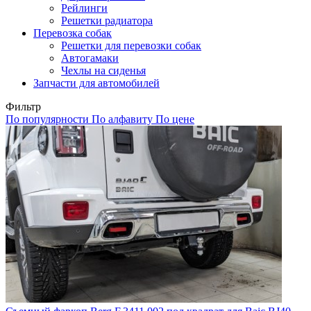
Рейлинги
Решетки радиатора
Перевозка собак
Решетки для перевозки собак
Автогамаки
Чехлы на сиденья
Запчасти для автомобилей
Фильтр
По популярности
По алфавиту
По цене