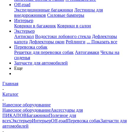
Off-road
Экспедиционные багажники
Лестницы для
внедорожников
Силовые бамперы
Интерьер
Коврики в багажник
Коврики в салон
Экстерьер
Антискол
Водостоки лобового стекла
Дефлекторы
капота
Дефлекторы окон
Рейлинги
... Показать все
Перевозка собак
Решетки для перевозки собак
Автогамаки
Чехлы на
сиденья
Запчасти для автомобилей
Еще
Главная
-
Каталог
-
Навесное оборудование
Навесное оборудование
Аксессуары для
ПИКАПОВ
Багажники
Полезное для
всех
Экстерьер
Интерьер
Off-road
Перевозка собак
Запчасти для
автомобилей
-