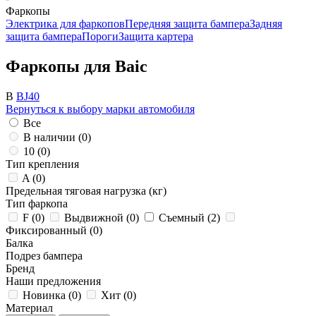
Фаркопы
Электрика для фаркопов
Передняя защита бампера
Задняя
защита бампера
Пороги
Защита картера
Фаркопы для Baic
B
BJ40
Вернуться к выбору марки автомобиля
Все
В наличии (
0
)
10 (
0
)
Тип крепления
A (
0
)
Предельная тяговая нагрузка (кг)
Тип фаркопа
F (
0
)
Выдвижной (
0
)
Съемный (
2
)
Фиксированный (
0
)
Балка
Подрез бампера
Бренд
Наши предложения
Новинка (
0
)
Хит (
0
)
Материал