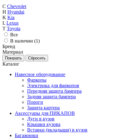
C
Chevrolet
H
Hyundai
K
Kia
L
Lexus
T
Toyota
Все
В наличии (
1
)
Бренд
Материал
Каталог
Навесное оборудование
Фаркопы
Электрика для фаркопов
Передняя защита бампера
Задняя защита бампера
Пороги
Защита картера
Аксессуары для ПИКАПОВ
Дуги в кузов
Крышки кузова
Вставки (вкладыши) в кузов
Багажники