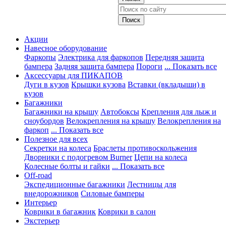
Акции
Навесное оборудование
Фаркопы
Электрика для фаркопов
Передняя защита
бампера
Задняя защита бампера
Пороги
... Показать все
Аксессуары для ПИКАПОВ
Дуги в кузов
Крышки кузова
Вставки (вкладыши) в
кузов
Багажники
Багажники на крышу
Автобоксы
Крепления для лыж и
сноубордов
Велокрепления на крышу
Велокрепления на
фаркоп
... Показать все
Полезное для всех
Секретки на колеса
Браслеты противоскольжения
Дворники с подогревом Burner
Цепи на колеса
Колесные болты и гайки
... Показать все
Off-road
Экспедиционные багажники
Лестницы для
внедорожников
Силовые бамперы
Интерьер
Коврики в багажник
Коврики в салон
Экстерьер