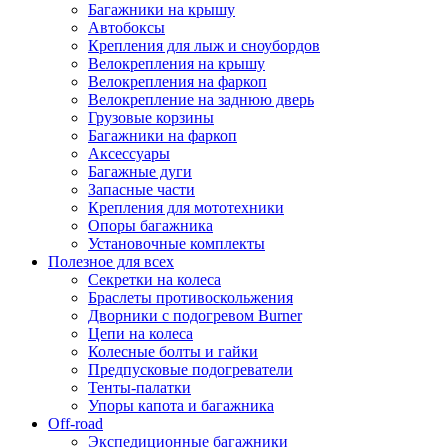
Багажники на крышу
Автобоксы
Крепления для лыж и сноубордов
Велокрепления на крышу
Велокрепления на фаркоп
Велокрепление на заднюю дверь
Грузовые корзины
Багажники на фаркоп
Аксессуары
Багажные дуги
Запасные части
Крепления для мототехники
Опоры багажника
Установочные комплекты
Полезное для всех
Секретки на колеса
Браслеты противоскольжения
Дворники с подогревом Burner
Цепи на колеса
Колесные болты и гайки
Предпусковые подогреватели
Тенты-палатки
Упоры капота и багажника
Off-road
Экспедиционные багажники