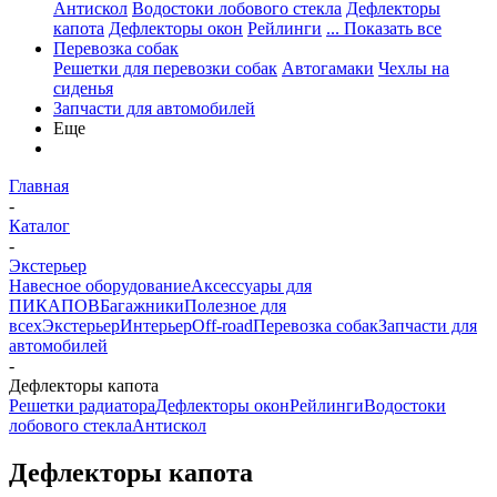
Антискол
Водостоки лобового стекла
Дефлекторы
капота
Дефлекторы окон
Рейлинги
... Показать все
Перевозка собак
Решетки для перевозки собак
Автогамаки
Чехлы на
сиденья
Запчасти для автомобилей
Еще
Главная
-
Каталог
-
Экстерьер
Навесное оборудование
Аксессуары для
ПИКАПОВ
Багажники
Полезное для
всех
Экстерьер
Интерьер
Off-road
Перевозка собак
Запчасти для
автомобилей
-
Дефлекторы капота
Решетки радиатора
Дефлекторы окон
Рейлинги
Водостоки
лобового стекла
Антискол
Дефлекторы капота