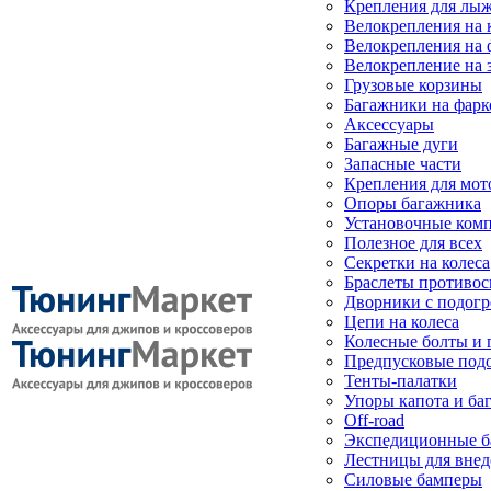
Крепления для лыж
Велокрепления на
Велокрепления на 
Велокрепление на 
Грузовые корзины
Багажники на фарк
Аксессуары
Багажные дуги
Запасные части
Крепления для мот
Опоры багажника
Установочные ком
Полезное для всех
Секретки на колеса
Браслеты противо
Дворники с подогр
Цепи на колеса
Колесные болты и 
Предпусковые под
Тенты-палатки
Упоры капота и ба
Off-road
Экспедиционные б
Лестницы для вне
Силовые бамперы