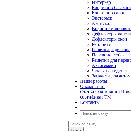
Интерьер
Коврики в багажн
Коврики в салон
Экстерьер
Антискол
Водостоки лобовог
Дефлекторы капот
Дефлекторы окон
Рейлинги
Решетки радиатора
Перевозка собак
Решетки для перев
Автогамаки
Чехлы на сиденья
Запчасти для авто
Наши работы
О компании
Статьи
О компании
Ново
сертификат ТМ
Контакты