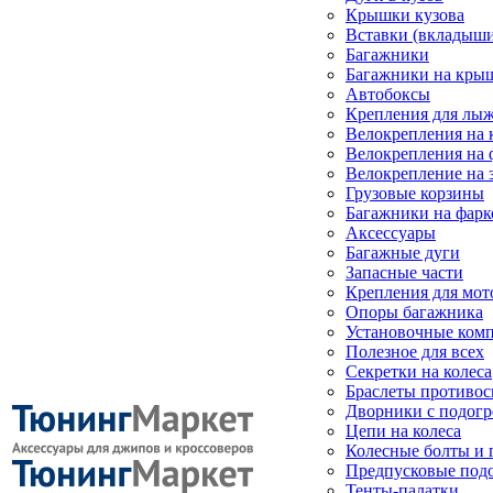
Крышки кузова
Вставки (вкладыши
Багажники
Багажники на кры
Автобоксы
Крепления для лыж
Велокрепления на
Велокрепления на 
Велокрепление на 
Грузовые корзины
Багажники на фарк
Аксессуары
Багажные дуги
Запасные части
Крепления для мот
Опоры багажника
Установочные ком
Полезное для всех
Секретки на колеса
Браслеты противо
Дворники с подогр
Цепи на колеса
Колесные болты и 
Предпусковые под
Тенты-палатки