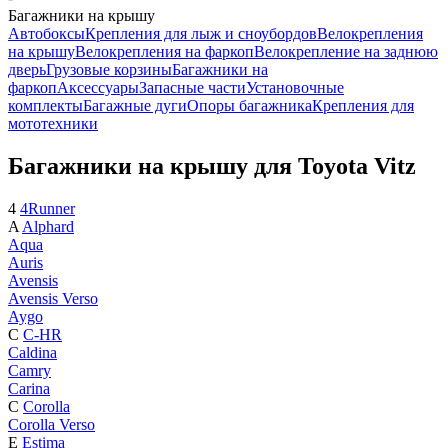
Багажники на крышу
Автобоксы
Крепления для лыж и сноубордов
Велокрепления
на крышу
Велокрепления на фаркоп
Велокрепление на заднюю
дверь
Грузовые корзины
Багажники на
фаркоп
Аксессуары
Запасные части
Установочные
комплекты
Багажные дуги
Опоры багажника
Крепления для
мототехники
Багажники на крышу для Toyota Vitz
4
4Runner
A
Alphard
Aqua
Auris
Avensis
Avensis Verso
Aygo
C
C-HR
Caldina
Camry
Carina
C
Corolla
Corolla Verso
E
Estima