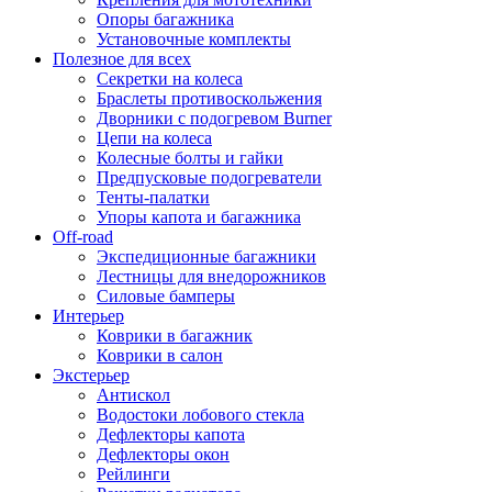
Опоры багажника
Установочные комплекты
Полезное для всех
Секретки на колеса
Браслеты противоскольжения
Дворники с подогревом Burner
Цепи на колеса
Колесные болты и гайки
Предпусковые подогреватели
Тенты-палатки
Упоры капота и багажника
Off-road
Экспедиционные багажники
Лестницы для внедорожников
Силовые бамперы
Интерьер
Коврики в багажник
Коврики в салон
Экстерьер
Антискол
Водостоки лобового стекла
Дефлекторы капота
Дефлекторы окон
Рейлинги