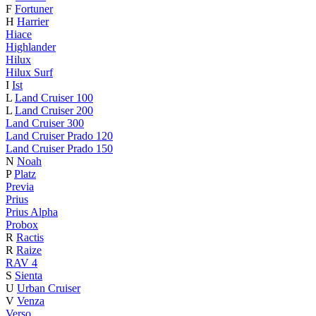
F
Fortuner
H
Harrier
Hiace
Highlander
Hilux
Hilux Surf
I
Ist
L
Land Cruiser 100
L
Land Cruiser 200
Land Cruiser 300
Land Cruiser Prado 120
Land Cruiser Prado 150
N
Noah
P
Platz
Previa
Prius
Prius Alpha
Probox
R
Ractis
R
Raize
RAV 4
S
Sienta
U
Urban Cruiser
V
Venza
Verso