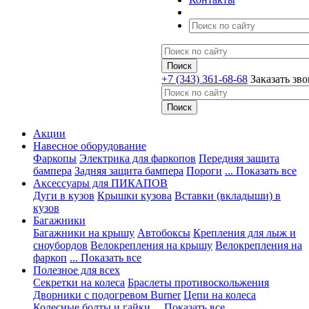
+7 (343) 361-68-68
Заказать зв
Акции
Навесное оборудование
Фаркопы
Электрика для фаркопов
Передняя защита
бампера
Задняя защита бампера
Пороги
... Показать все
Аксессуары для ПИКАПОВ
Дуги в кузов
Крышки кузова
Вставки (вкладыши) в
кузов
Багажники
Багажники на крышу
Автобоксы
Крепления для лыж и
сноубордов
Велокрепления на крышу
Велокрепления на
фаркоп
... Показать все
Полезное для всех
Секретки на колеса
Браслеты противоскольжения
Дворники с подогревом Burner
Цепи на колеса
Колесные болты и гайки
... Показать все