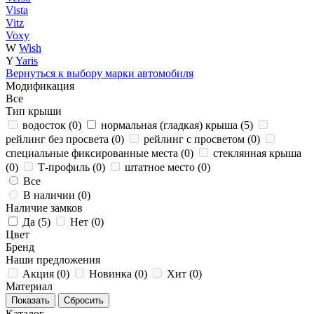
Vista
Vitz
Voxy
W
Wish
Y
Yaris
Вернуться к выбору марки автомобиля
Модификация
Все
Тип крыши
водосток (
0
)
нормальная (гладкая) крыша (
5
)
рейлинг без просвета (
0
)
рейлинг с просветом (
0
)
специальные фиксированные места (
0
)
стеклянная крыша
(
0
)
Т-профиль (
0
)
штатное место (
0
)
Все
В наличии (
0
)
Наличие замков
Да (
5
)
Нет (
0
)
Цвет
Бренд
Наши предложения
Акция (
0
)
Новинка (
0
)
Хит (
0
)
Материал
Каталог