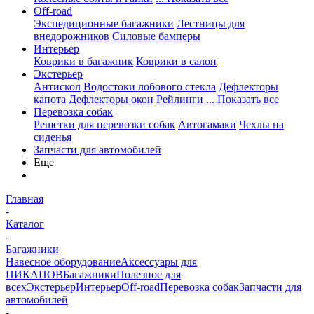
Off-road
Экспедиционные багажники
Лестницы для
внедорожников
Силовые бамперы
Интерьер
Коврики в багажник
Коврики в салон
Экстерьер
Антискол
Водостоки лобового стекла
Дефлекторы
капота
Дефлекторы окон
Рейлинги
... Показать все
Перевозка собак
Решетки для перевозки собак
Автогамаки
Чехлы на
сиденья
Запчасти для автомобилей
Еще
Главная
-
Каталог
-
Багажники
Навесное оборудование
Аксессуары для
ПИКАПОВ
Багажники
Полезное для
всех
Экстерьер
Интерьер
Off-road
Перевозка собак
Запчасти для
автомобилей
-