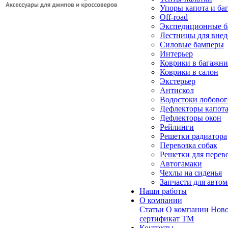
Упоры капота и ба
Off-road
Экспедиционные б
Лестницы для вне
Силовые бамперы
Интерьер
Коврики в багажн
Коврики в салон
Экстерьер
Антискол
Водостоки лобовог
Дефлекторы капот
Дефлекторы окон
Рейлинги
Решетки радиатора
Перевозка собак
Решетки для перев
Автогамаки
Чехлы на сиденья
Запчасти для авто
Наши работы
О компании
Статьи
О компании
Ново
сертификат ТМ
Контакты