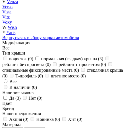
V
Venza
Verso
Vista
Vitz
Voxy
W
Wish
Y
Yaris
Вернуться к выбору марки автомобиля
Модификация
Все
Тип крыши
водосток (
0
)
нормальная (гладкая) крыша (
3
)
рейлинг без просвета (
0
)
рейлинг с просветом (
0
)
специальные фиксированные места (
0
)
стеклянная крыша
(
0
)
Т-профиль (
0
)
штатное место (
0
)
Все
В наличии (
0
)
Наличие замков
Да (
3
)
Нет (
0
)
Цвет
Бренд
Наши предложения
Акция (
0
)
Новинка (
0
)
Хит (
0
)
Материал