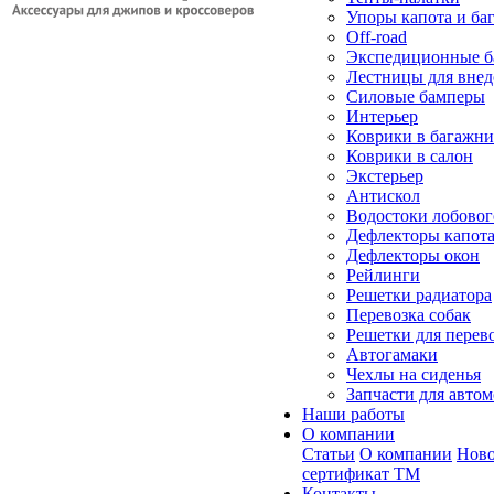
Упоры капота и ба
Off-road
Экспедиционные б
Лестницы для вне
Силовые бамперы
Интерьер
Коврики в багажн
Коврики в салон
Экстерьер
Антискол
Водостоки лобовог
Дефлекторы капот
Дефлекторы окон
Рейлинги
Решетки радиатора
Перевозка собак
Решетки для перев
Автогамаки
Чехлы на сиденья
Запчасти для авто
Наши работы
О компании
Статьи
О компании
Ново
сертификат ТМ
Контакты