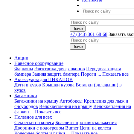
+7 (343) 361-68-68
Заказать зв
Акции
Навесное оборудование
Фаркопы
Электрика для фаркопов
Передняя защита
бампера
Задняя защита бампера
Пороги
... Показать все
Аксессуары для ПИКАПОВ
Дуги в кузов
Крышки кузова
Вставки (вкладыши) в
кузов
Багажники
Багажники на крышу
Автобоксы
Крепления для лыж и
сноубордов
Велокрепления на крышу
Велокрепления на
фаркоп
... Показать все
Полезное для всех
Секретки на колеса
Браслеты противоскольжения
Дворники с подогревом Burner
Цепи на колеса
Колесные болты и гайки
... Показать все