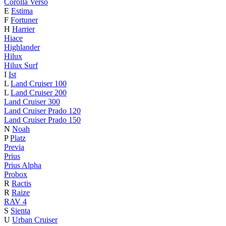
Corolla Verso
E
Estima
F
Fortuner
H
Harrier
Hiace
Highlander
Hilux
Hilux Surf
I
Ist
L
Land Cruiser 100
L
Land Cruiser 200
Land Cruiser 300
Land Cruiser Prado 120
Land Cruiser Prado 150
N
Noah
P
Platz
Previa
Prius
Prius Alpha
Probox
R
Ractis
R
Raize
RAV 4
S
Sienta
U
Urban Cruiser