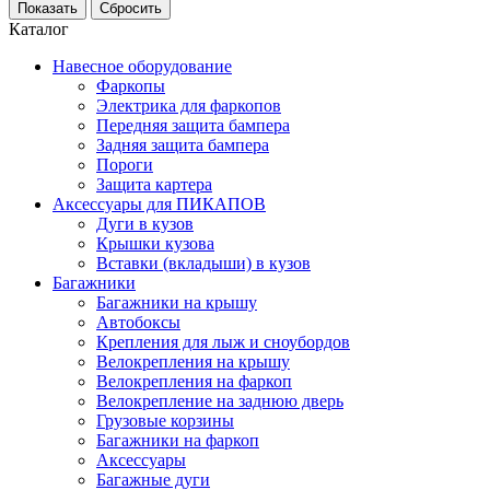
Каталог
Навесное оборудование
Фаркопы
Электрика для фаркопов
Передняя защита бампера
Задняя защита бампера
Пороги
Защита картера
Аксессуары для ПИКАПОВ
Дуги в кузов
Крышки кузова
Вставки (вкладыши) в кузов
Багажники
Багажники на крышу
Автобоксы
Крепления для лыж и сноубордов
Велокрепления на крышу
Велокрепления на фаркоп
Велокрепление на заднюю дверь
Грузовые корзины
Багажники на фаркоп
Аксессуары
Багажные дуги