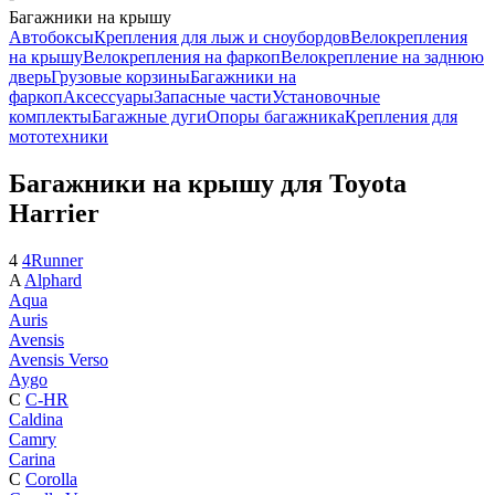
Багажники на крышу
Автобоксы
Крепления для лыж и сноубордов
Велокрепления
на крышу
Велокрепления на фаркоп
Велокрепление на заднюю
дверь
Грузовые корзины
Багажники на
фаркоп
Аксессуары
Запасные части
Установочные
комплекты
Багажные дуги
Опоры багажника
Крепления для
мототехники
Багажники на крышу для Toyota
Harrier
4
4Runner
A
Alphard
Aqua
Auris
Avensis
Avensis Verso
Aygo
C
C-HR
Caldina
Camry
Carina
C
Corolla