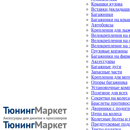
Крышки кузова
Вставки (вкладыши
Багажники
Багажники на кры
Автобоксы
Крепления для лыж
Велокрепления на
Велокрепления на 
Велокрепление на 
Грузовые корзины
Багажники на фарк
Аксессуары
Багажные дуги
Запасные части
Крепления для мот
Опоры багажника
Установочные ком
Полезное для всех
Секретки на колеса
Браслеты противо
Дворники с подогр
Цепи на колеса
Колесные болты и 
Предпусковые под
Тенты-палатки