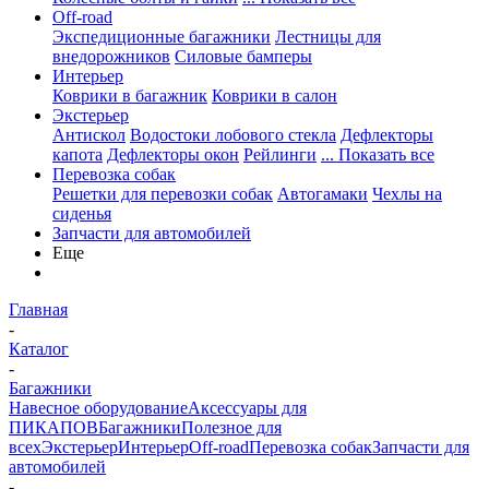
Off-road
Экспедиционные багажники
Лестницы для
внедорожников
Силовые бамперы
Интерьер
Коврики в багажник
Коврики в салон
Экстерьер
Антискол
Водостоки лобового стекла
Дефлекторы
капота
Дефлекторы окон
Рейлинги
... Показать все
Перевозка собак
Решетки для перевозки собак
Автогамаки
Чехлы на
сиденья
Запчасти для автомобилей
Еще
Главная
-
Каталог
-
Багажники
Навесное оборудование
Аксессуары для
ПИКАПОВ
Багажники
Полезное для
всех
Экстерьер
Интерьер
Off-road
Перевозка собак
Запчасти для
автомобилей
-