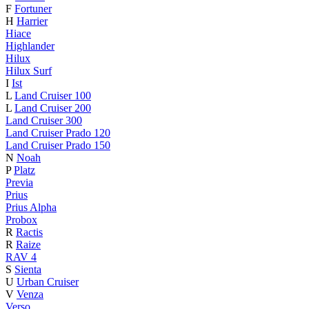
F
Fortuner
H
Harrier
Hiace
Highlander
Hilux
Hilux Surf
I
Ist
L
Land Cruiser 100
L
Land Cruiser 200
Land Cruiser 300
Land Cruiser Prado 120
Land Cruiser Prado 150
N
Noah
P
Platz
Previa
Prius
Prius Alpha
Probox
R
Ractis
R
Raize
RAV 4
S
Sienta
U
Urban Cruiser
V
Venza
Verso