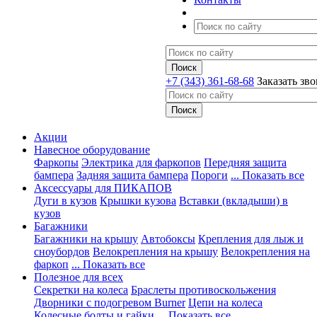
+7 (343) 361-68-68
Заказать зв
Акции
Навесное оборудование
Фаркопы
Электрика для фаркопов
Передняя защита
бампера
Задняя защита бампера
Пороги
... Показать все
Аксессуары для ПИКАПОВ
Дуги в кузов
Крышки кузова
Вставки (вкладыши) в
кузов
Багажники
Багажники на крышу
Автобоксы
Крепления для лыж и
сноубордов
Велокрепления на крышу
Велокрепления на
фаркоп
... Показать все
Полезное для всех
Секретки на колеса
Браслеты противоскольжения
Дворники с подогревом Burner
Цепи на колеса
Колесные болты и гайки
... Показать все