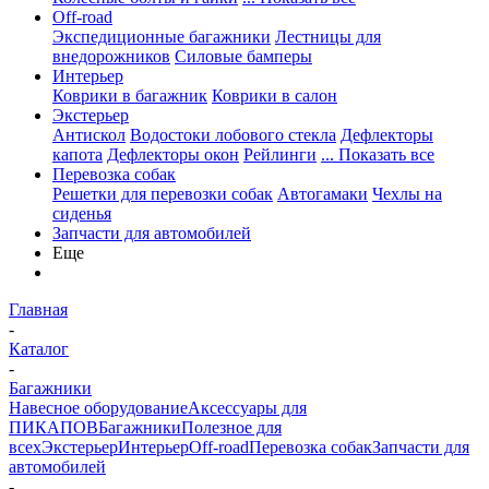
Off-road
Экспедиционные багажники
Лестницы для
внедорожников
Силовые бамперы
Интерьер
Коврики в багажник
Коврики в салон
Экстерьер
Антискол
Водостоки лобового стекла
Дефлекторы
капота
Дефлекторы окон
Рейлинги
... Показать все
Перевозка собак
Решетки для перевозки собак
Автогамаки
Чехлы на
сиденья
Запчасти для автомобилей
Еще
Главная
-
Каталог
-
Багажники
Навесное оборудование
Аксессуары для
ПИКАПОВ
Багажники
Полезное для
всех
Экстерьер
Интерьер
Off-road
Перевозка собак
Запчасти для
автомобилей
-