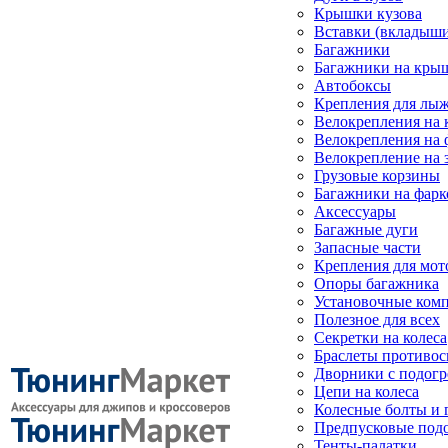
Крышки кузова
Вставки (вкладыши
Багажники
Багажники на кры
Автобоксы
Крепления для лыж
Велокрепления на
Велокрепления на 
Велокрепление на 
Грузовые корзины
Багажники на фарк
Аксессуары
Багажные дуги
Запасные части
Крепления для мот
Опоры багажника
Установочные ком
Полезное для всех
Секретки на колеса
Браслеты противо
Дворники с подогр
Цепи на колеса
Колесные болты и 
Предпусковые под
Тенты-палатки