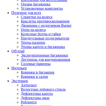
Опоры багажника
Установочные комплекты
Полезное для всех
Секретки на колеса
Браслеты противоскольжения
Дворники с подогревом Burner
Цепи на колеса
Колесные болты и гайки
Предпусковые подогреватели
Тенты-палатки
Упоры капота и багажника
Off-road
Экспедиционные багажники
Лестницы для внедорожников
Силовые бамперы
Интерьер
Коврики в багажник
Коврики в салон
Экстерьер
Антискол
Водостоки лобового стекла
Дефлекторы капота
Дефлекторы окон
Рейлинги