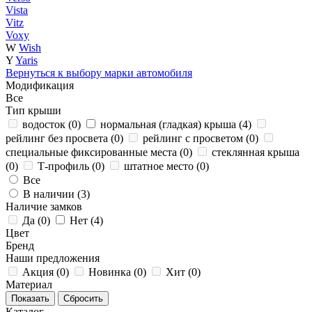
Vista
Vitz
Voxy
W
Wish
Y
Yaris
Вернуться к выбору марки автомобиля
Модификация
Все
Тип крыши
водосток (
0
)
нормальная (гладкая) крыша (
4
)
рейлинг без просвета (
0
)
рейлинг с просветом (
0
)
специальные фиксированные места (
0
)
стеклянная крыша
(
0
)
Т-профиль (
0
)
штатное место (
0
)
Все
В наличии (
3
)
Наличие замков
Да (
0
)
Нет (
4
)
Цвет
Бренд
Наши предложения
Акция (
0
)
Новинка (
0
)
Хит (
0
)
Материал
Каталог