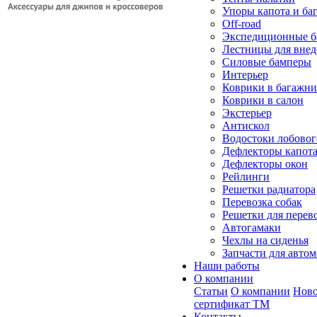
Упоры капота и ба
Off-road
Экспедиционные б
Лестницы для вне
Силовые бамперы
Интерьер
Коврики в багажн
Коврики в салон
Экстерьер
Антискол
Водостоки лобовог
Дефлекторы капот
Дефлекторы окон
Рейлинги
Решетки радиатора
Перевозка собак
Решетки для перев
Автогамаки
Чехлы на сиденья
Запчасти для авто
Наши работы
О компании
Статьи
О компании
Ново
сертификат ТМ
Контакты