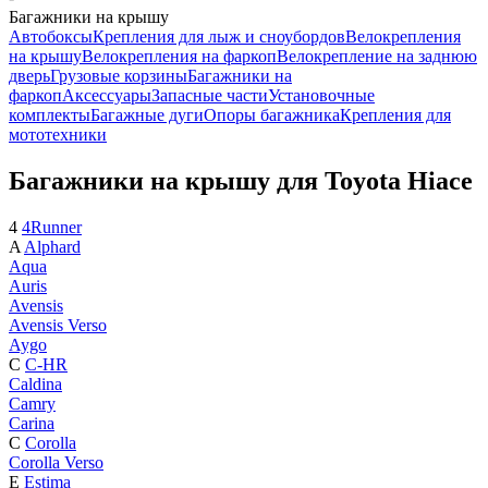
Багажники на крышу
Автобоксы
Крепления для лыж и сноубордов
Велокрепления
на крышу
Велокрепления на фаркоп
Велокрепление на заднюю
дверь
Грузовые корзины
Багажники на
фаркоп
Аксессуары
Запасные части
Установочные
комплекты
Багажные дуги
Опоры багажника
Крепления для
мототехники
Багажники на крышу для Toyota Hiace
4
4Runner
A
Alphard
Aqua
Auris
Avensis
Avensis Verso
Aygo
C
C-HR
Caldina
Camry
Carina
C
Corolla
Corolla Verso
E
Estima