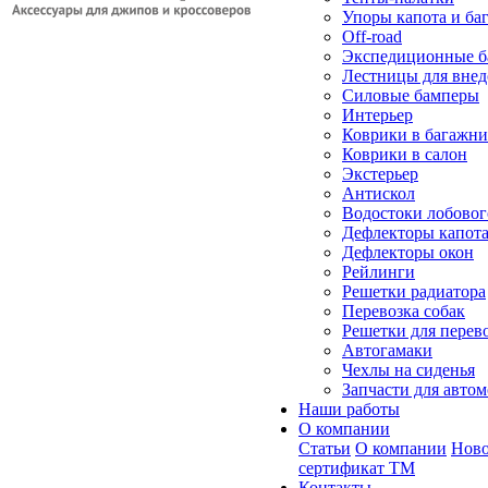
Упоры капота и ба
Off-road
Экспедиционные б
Лестницы для вне
Силовые бамперы
Интерьер
Коврики в багажн
Коврики в салон
Экстерьер
Антискол
Водостоки лобовог
Дефлекторы капот
Дефлекторы окон
Рейлинги
Решетки радиатора
Перевозка собак
Решетки для перев
Автогамаки
Чехлы на сиденья
Запчасти для авто
Наши работы
О компании
Статьи
О компании
Ново
сертификат ТМ
Контакты