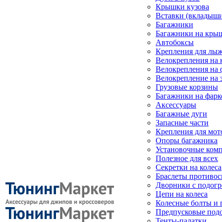
Крышки кузова
Вставки (вкладыши
Багажники
Багажники на кры
Автобоксы
Крепления для лыж
Велокрепления на
Велокрепления на 
Велокрепление на 
Грузовые корзины
Багажники на фарк
Аксессуары
Багажные дуги
Запасные части
Крепления для мот
Опоры багажника
Установочные ком
Полезное для всех
Секретки на колеса
Браслеты противо
Дворники с подогр
Цепи на колеса
Колесные болты и 
Предпусковые под
Тенты-палатки