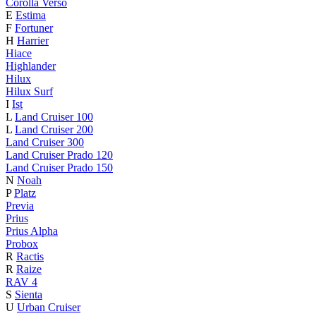
Corolla Verso
E
Estima
F
Fortuner
H
Harrier
Hiace
Highlander
Hilux
Hilux Surf
I
Ist
L
Land Cruiser 100
L
Land Cruiser 200
Land Cruiser 300
Land Cruiser Prado 120
Land Cruiser Prado 150
N
Noah
P
Platz
Previa
Prius
Prius Alpha
Probox
R
Ractis
R
Raize
RAV 4
S
Sienta
U
Urban Cruiser