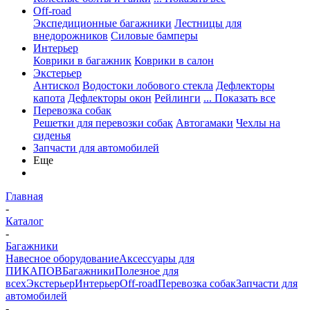
Off-road
Экспедиционные багажники
Лестницы для
внедорожников
Силовые бамперы
Интерьер
Коврики в багажник
Коврики в салон
Экстерьер
Антискол
Водостоки лобового стекла
Дефлекторы
капота
Дефлекторы окон
Рейлинги
... Показать все
Перевозка собак
Решетки для перевозки собак
Автогамаки
Чехлы на
сиденья
Запчасти для автомобилей
Еще
Главная
-
Каталог
-
Багажники
Навесное оборудование
Аксессуары для
ПИКАПОВ
Багажники
Полезное для
всех
Экстерьер
Интерьер
Off-road
Перевозка собак
Запчасти для
автомобилей
-