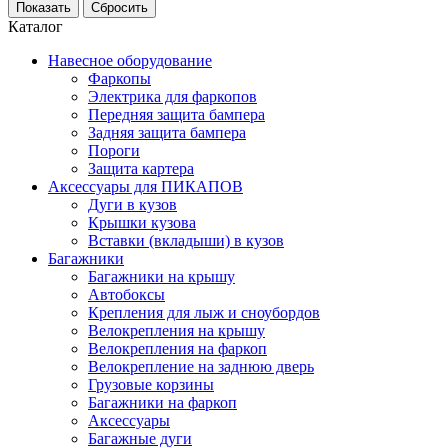
Каталог
Навесное оборудование
Фаркопы
Электрика для фаркопов
Передняя защита бампера
Задняя защита бампера
Пороги
Защита картера
Аксессуары для ПИКАПОВ
Дуги в кузов
Крышки кузова
Вставки (вкладыши) в кузов
Багажники
Багажники на крышу
Автобоксы
Крепления для лыж и сноубордов
Велокрепления на крышу
Велокрепления на фаркоп
Велокрепление на заднюю дверь
Грузовые корзины
Багажники на фаркоп
Аксессуары
Багажные дуги