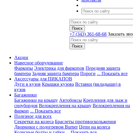
+7 (343) 361-68-68
Заказать зв
Акции
Навесное оборудование
Фаркопы
Электрика для фаркопов
Передняя защита
бампера
Задняя защита бампера
Пороги
... Показать все
Аксессуары для ПИКАПОВ
Дуги в кузов
Крышки кузова
Вставки (вкладыши) в
кузов
Багажники
Багажники на крышу
Автобоксы
Крепления для лыж и
сноубордов
Велокрепления на крышу
Велокрепления на
фаркоп
... Показать все
Полезное для всех
Секретки на колеса
Браслеты противоскольжения
Дворники с подогревом Burner
Цепи на колеса
Колесные болты и гайки
... Показать все