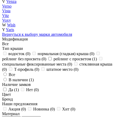
V
Venza
Verso
Vista
Vitz
Voxy
W
Wish
Y
Yaris
Вернуться к выбору марки автомобиля
Модификация
Все
Тип крыши
водосток (
0
)
нормальная (гладкая) крыша (
0
)
рейлинг без просвета (
0
)
рейлинг с просветом (
1
)
специальные фиксированные места (
0
)
стеклянная крыша
(
0
)
Т-профиль (
0
)
штатное место (
0
)
Все
В наличии (
1
)
Наличие замков
Да (
1
)
Нет (
0
)
Цвет
Бренд
Наши предложения
Акция (
0
)
Новинка (
0
)
Хит (
0
)
Материал