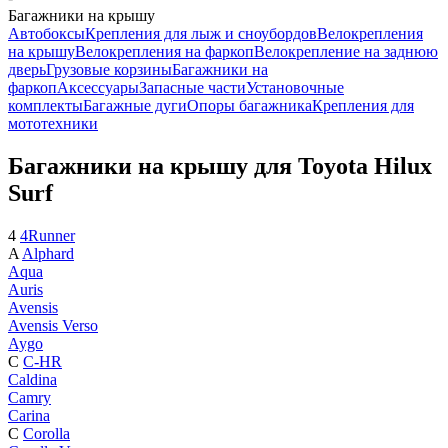
Багажники на крышу
Автобоксы
Крепления для лыж и сноубордов
Велокрепления
на крышу
Велокрепления на фаркоп
Велокрепление на заднюю
дверь
Грузовые корзины
Багажники на
фаркоп
Аксессуары
Запасные части
Установочные
комплекты
Багажные дуги
Опоры багажника
Крепления для
мототехники
Багажники на крышу для Toyota Hilux
Surf
4
4Runner
A
Alphard
Aqua
Auris
Avensis
Avensis Verso
Aygo
C
C-HR
Caldina
Camry
Carina
C
Corolla