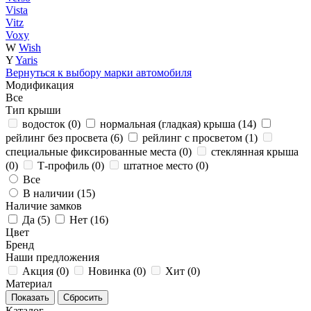
Vista
Vitz
Voxy
W
Wish
Y
Yaris
Вернуться к выбору марки автомобиля
Модификация
Все
Тип крыши
водосток (
0
)
нормальная (гладкая) крыша (
14
)
рейлинг без просвета (
6
)
рейлинг с просветом (
1
)
специальные фиксированные места (
0
)
стеклянная крыша
(
0
)
Т-профиль (
0
)
штатное место (
0
)
Все
В наличии (
15
)
Наличие замков
Да (
5
)
Нет (
16
)
Цвет
Бренд
Наши предложения
Акция (
0
)
Новинка (
0
)
Хит (
0
)
Материал
Каталог