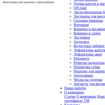
Упоры капота и ба
Off-road
Экспедиционные б
Лестницы для вне
Силовые бамперы
Интерьер
Коврики в багажн
Коврики в салон
Экстерьер
Антискол
Водостоки лобовог
Дефлекторы капот
Дефлекторы окон
Рейлинги
Решетки радиатора
Перевозка собак
Решетки для перев
Автогамаки
Чехлы на сиденья
Запчасти для авто
Наши работы
О компании
Статьи
О компании
Ново
сертификат ТМ
Контакты