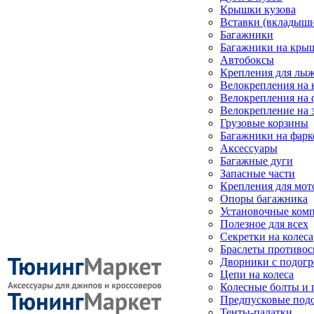
Крышки кузова
Вставки (вкладыши
Багажники
Багажники на кры
Автобоксы
Крепления для лыж
Велокрепления на
Велокрепления на 
Велокрепление на 
Грузовые корзины
Багажники на фарк
Аксессуары
Багажные дуги
Запасные части
Крепления для мот
Опоры багажника
Установочные ком
Полезное для всех
Секретки на колеса
Браслеты противо
Дворники с подогр
Цепи на колеса
Колесные болты и 
Предпусковые под
Тенты-палатки