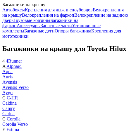
Багажники на крышу
Автобоксы
Крепления для лыж и сноубордов
Велокрепления
на крышу
Велокрепления на фаркоп
Велокрепление на заднюю
дверь
Грузовые корзины
Багажники на
фаркоп
Аксессуары
Запасные части
Установочные
комплекты
Багажные дуги
Опоры багажника
Крепления для
мототехники
Багажники на крышу для Toyota Hilux
4
4Runner
A
Alphard
Aqua
Auris
Avensis
Avensis Verso
Aygo
C
C-HR
Caldina
Camry
Carina
C
Corolla
Corolla Verso
E
Estima