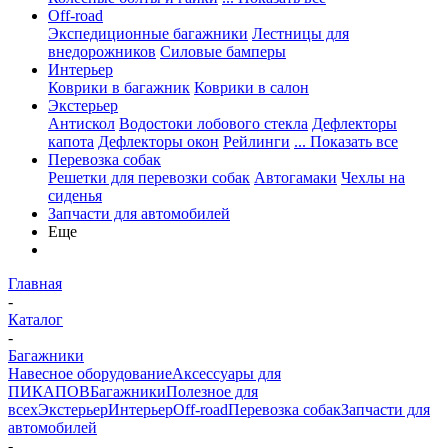
Off-road
Экспедиционные багажники
Лестницы для
внедорожников
Силовые бамперы
Интерьер
Коврики в багажник
Коврики в салон
Экстерьер
Антискол
Водостоки лобового стекла
Дефлекторы
капота
Дефлекторы окон
Рейлинги
... Показать все
Перевозка собак
Решетки для перевозки собак
Автогамаки
Чехлы на
сиденья
Запчасти для автомобилей
Еще
Главная
-
Каталог
-
Багажники
Навесное оборудование
Аксессуары для
ПИКАПОВ
Багажники
Полезное для
всех
Экстерьер
Интерьер
Off-road
Перевозка собак
Запчасти для
автомобилей
-