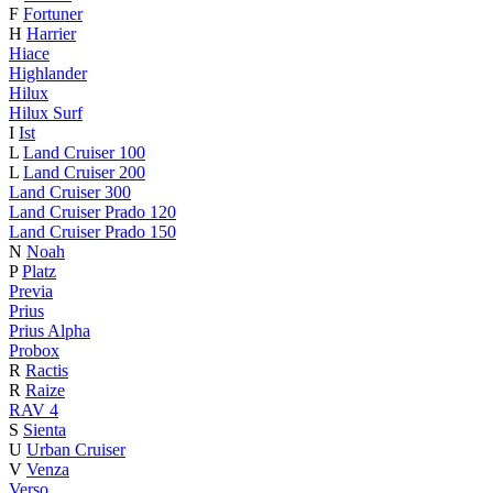
F
Fortuner
H
Harrier
Hiace
Highlander
Hilux
Hilux Surf
I
Ist
L
Land Cruiser 100
L
Land Cruiser 200
Land Cruiser 300
Land Cruiser Prado 120
Land Cruiser Prado 150
N
Noah
P
Platz
Previa
Prius
Prius Alpha
Probox
R
Ractis
R
Raize
RAV 4
S
Sienta
U
Urban Cruiser
V
Venza
Verso