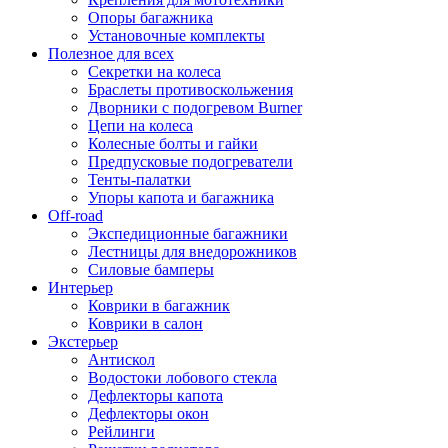
Опоры багажника
Установочные комплекты
Полезное для всех
Секретки на колеса
Браслеты противоскольжения
Дворники с подогревом Burner
Цепи на колеса
Колесные болты и гайки
Предпусковые подогреватели
Тенты-палатки
Упоры капота и багажника
Off-road
Экспедиционные багажники
Лестницы для внедорожников
Силовые бамперы
Интерьер
Коврики в багажник
Коврики в салон
Экстерьер
Антискол
Водостоки лобового стекла
Дефлекторы капота
Дефлекторы окон
Рейлинги