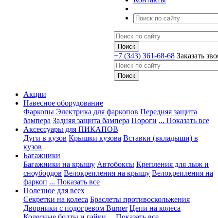
+7 (343) 361-68-68
Заказать зв
Акции
Навесное оборудование
Фаркопы
Электрика для фаркопов
Передняя защита
бампера
Задняя защита бампера
Пороги
... Показать все
Аксессуары для ПИКАПОВ
Дуги в кузов
Крышки кузова
Вставки (вкладыши) в
кузов
Багажники
Багажники на крышу
Автобоксы
Крепления для лыж и
сноубордов
Велокрепления на крышу
Велокрепления на
фаркоп
... Показать все
Полезное для всех
Секретки на колеса
Браслеты противоскольжения
Дворники с подогревом Burner
Цепи на колеса
Колесные болты и гайки
... Показать все