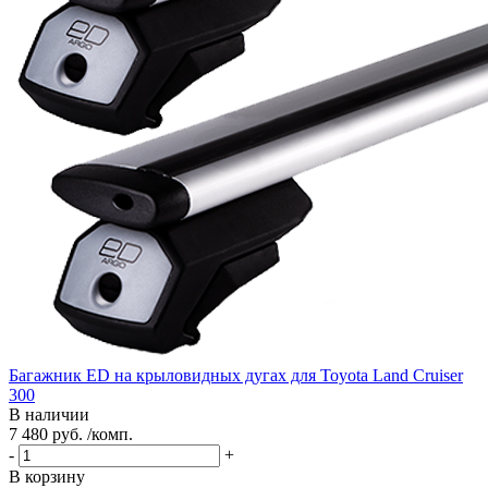
Багажник ED на крыловидных дугах для Toyota Land Cruiser
300
В наличии
7 480 руб. /комп.
-
+
В корзину