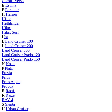
Corolla Verso
E
Estima
F
Fortuner
H
Harrier
Hiace
Highlander
Hilux
Hilux Surf
I
Ist
L
Land Cruiser 100
L
Land Cruiser 200
Land Cruiser 300
Land Cruiser Prado 120
Land Cruiser Prado 150
N
Noah
P
Platz
Previa
Prius
Prius Alpha
Probox
R
Ractis
R
Raize
RAV 4
S
Sienta
U
Urban Cruiser