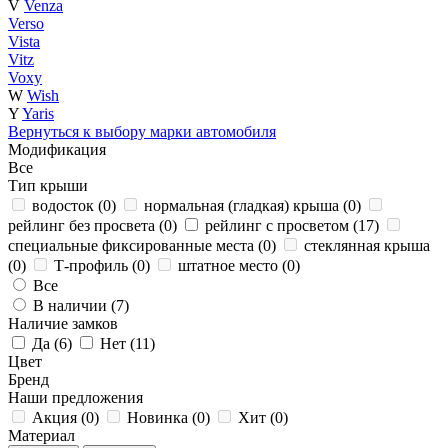
V
Venza
Verso
Vista
Vitz
Voxy
W
Wish
Y
Yaris
Вернуться к выбору марки автомобиля
Модификация
Все
Тип крыши
водосток (
0
)
нормальная (гладкая) крыша (
0
)
рейлинг без просвета (
0
)
рейлинг с просветом (
17
)
специальные фиксированные места (
0
)
стеклянная крыша
(
0
)
Т-профиль (
0
)
штатное место (
0
)
Все
В наличии (
7
)
Наличие замков
Да (
6
)
Нет (
11
)
Цвет
Бренд
Наши предложения
Акция (
0
)
Новинка (
0
)
Хит (
0
)
Материал