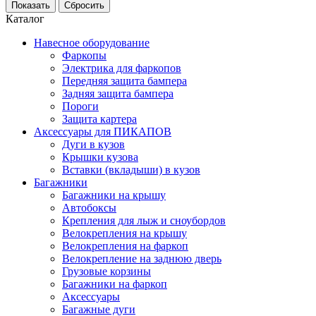
Каталог
Навесное оборудование
Фаркопы
Электрика для фаркопов
Передняя защита бампера
Задняя защита бампера
Пороги
Защита картера
Аксессуары для ПИКАПОВ
Дуги в кузов
Крышки кузова
Вставки (вкладыши) в кузов
Багажники
Багажники на крышу
Автобоксы
Крепления для лыж и сноубордов
Велокрепления на крышу
Велокрепления на фаркоп
Велокрепление на заднюю дверь
Грузовые корзины
Багажники на фаркоп
Аксессуары
Багажные дуги