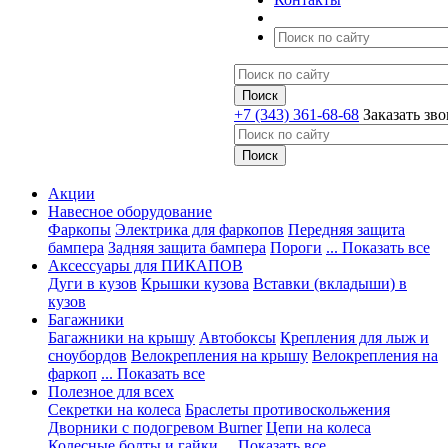
+7 (343) 361-68-68
Заказать зв
Акции
Навесное оборудование
Фаркопы
Электрика для фаркопов
Передняя защита
бампера
Задняя защита бампера
Пороги
... Показать все
Аксессуары для ПИКАПОВ
Дуги в кузов
Крышки кузова
Вставки (вкладыши) в
кузов
Багажники
Багажники на крышу
Автобоксы
Крепления для лыж и
сноубордов
Велокрепления на крышу
Велокрепления на
фаркоп
... Показать все
Полезное для всех
Секретки на колеса
Браслеты противоскольжения
Дворники с подогревом Burner
Цепи на колеса
Колесные болты и гайки
... Показать все