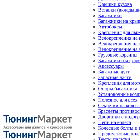
Крышки кузова
Вставки (вкладыши
Багажники
Багажники на кры
Автобоксы
Крепления для лыж
Велокрепления на
Велокрепления на 
Велокрепление на 
Грузовые корзины
Багажники на фарк
Аксессуары
Багажные дуги
Запасные части
Крепления для мот
Опоры багажника
Установочные ком
Полезное для всех
Секретки на колеса
Браслеты противо
Дворники с подогр
Цепи на колеса
Колесные болты и 
Предпусковые под
Тенты-палатки