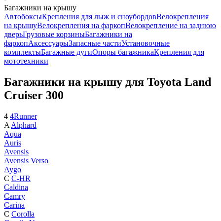
Багажники на крышу
Автобоксы
Крепления для лыж и сноубордов
Велокрепления
на крышу
Велокрепления на фаркоп
Велокрепление на заднюю
дверь
Грузовые корзины
Багажники на
фаркоп
Аксессуары
Запасные части
Установочные
комплекты
Багажные дуги
Опоры багажника
Крепления для
мототехники
Багажники на крышу для Toyota Land
Cruiser 300
4
4Runner
A
Alphard
Aqua
Auris
Avensis
Avensis Verso
Aygo
C
C-HR
Caldina
Camry
Carina
C
Corolla