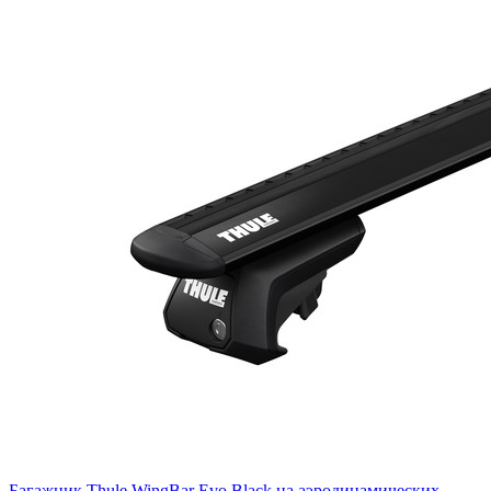
Багажник Thule WingBar Evo Black на аэродинамических