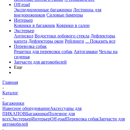
Off-road
Экспедиционные багажники
Лестницы для
внедорожников
Силовые бамперы
Интерьер
Коврики в багажник
Коврики в салон
Экстерьер
Антискол
Водостоки лобового стекла
Дефлекторы
капота
Дефлекторы окон
Рейлинги
... Показать все
Перевозка собак
Решетки для перевозки собак
Автогамаки
Чехлы на
сиденья
Запчасти для автомобилей
Еще
Главная
-
Каталог
-
Багажники
Навесное оборудование
Аксессуары для
ПИКАПОВ
Багажники
Полезное для
всех
Экстерьер
Интерьер
Off-road
Перевозка собак
Запчасти для
автомобилей
-