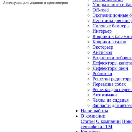
Упоры капота и ба
Off-road
Экспедиционные б
Лестницы для вне
Силовые бамперы
Интерьер
Коврики в багажн
Коврики в салон
Экстерьер
Антискол
Водостоки лобовог
Дефлекторы капот
Дефлекторы окон
Рейлинги
Решетки радиатора
Перевозка собак
Решетки для перев
Автогамаки
Чехлы на сиденья
Запчасти для авто
Наши работы
О компании
Статьи
О компании
Ново
сертификат ТМ
Контакты