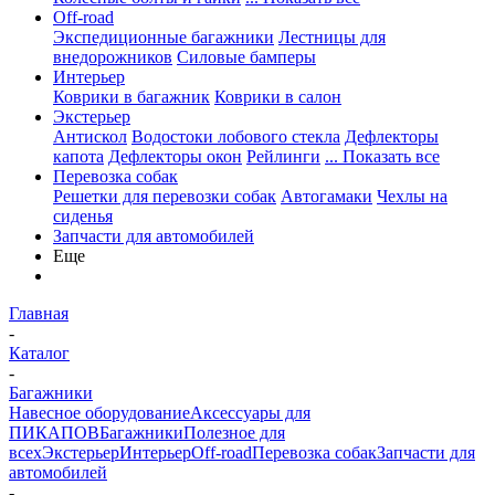
Off-road
Экспедиционные багажники
Лестницы для
внедорожников
Силовые бамперы
Интерьер
Коврики в багажник
Коврики в салон
Экстерьер
Антискол
Водостоки лобового стекла
Дефлекторы
капота
Дефлекторы окон
Рейлинги
... Показать все
Перевозка собак
Решетки для перевозки собак
Автогамаки
Чехлы на
сиденья
Запчасти для автомобилей
Еще
Главная
-
Каталог
-
Багажники
Навесное оборудование
Аксессуары для
ПИКАПОВ
Багажники
Полезное для
всех
Экстерьер
Интерьер
Off-road
Перевозка собак
Запчасти для
автомобилей
-