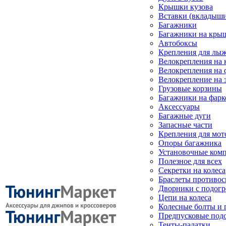
Крышки кузова
Вставки (вкладыши
Багажники
Багажники на кры
Автобоксы
Крепления для лыж
Велокрепления на
Велокрепления на 
Велокрепление на 
Грузовые корзины
Багажники на фарк
Аксессуары
Багажные дуги
Запасные части
Крепления для мот
Опоры багажника
Установочные ком
Полезное для всех
Секретки на колеса
Браслеты противо
Дворники с подогр
Цепи на колеса
Колесные болты и 
Предпусковые под
Тенты-палатки