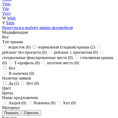
Vista
Vitz
Voxy
W
Wish
Y
Yaris
Вернуться к выбору марки автомобиля
Модификация
Все
Тип крыши
водосток (
0
)
нормальная (гладкая) крыша (
2
)
рейлинг без просвета (
0
)
рейлинг с просветом (
0
)
специальные фиксированные места (
0
)
стеклянная крыша
(
0
)
Т-профиль (
0
)
штатное место (
0
)
Все
В наличии (
0
)
Наличие замков
Да (
2
)
Нет (
0
)
Цвет
Бренд
Наши предложения
Акция (
0
)
Новинка (
0
)
Хит (
0
)
Материал
Каталог