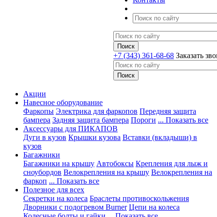
+7 (343) 361-68-68
Заказать зв
Акции
Навесное оборудование
Фаркопы
Электрика для фаркопов
Передняя защита
бампера
Задняя защита бампера
Пороги
... Показать все
Аксессуары для ПИКАПОВ
Дуги в кузов
Крышки кузова
Вставки (вкладыши) в
кузов
Багажники
Багажники на крышу
Автобоксы
Крепления для лыж и
сноубордов
Велокрепления на крышу
Велокрепления на
фаркоп
... Показать все
Полезное для всех
Секретки на колеса
Браслеты противоскольжения
Дворники с подогревом Burner
Цепи на колеса
Колесные болты и гайки
... Показать все