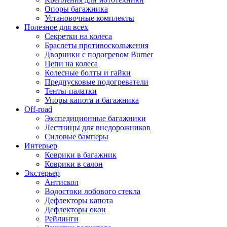
Опоры багажника
Установочные комплекты
Полезное для всех
Секретки на колеса
Браслеты противоскольжения
Дворники с подогревом Burner
Цепи на колеса
Колесные болты и гайки
Предпусковые подогреватели
Тенты-палатки
Упоры капота и багажника
Off-road
Экспедиционные багажники
Лестницы для внедорожников
Силовые бамперы
Интерьер
Коврики в багажник
Коврики в салон
Экстерьер
Антискол
Водостоки лобового стекла
Дефлекторы капота
Дефлекторы окон
Рейлинги