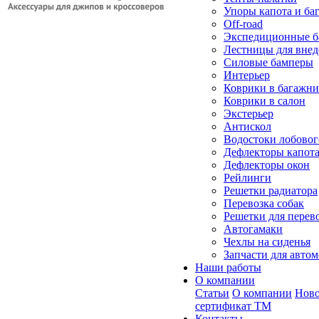
Упоры капота и ба
Off-road
Экспедиционные б
Лестницы для вне
Силовые бамперы
Интерьер
Коврики в багажн
Коврики в салон
Экстерьер
Антискол
Водостоки лобовог
Дефлекторы капот
Дефлекторы окон
Рейлинги
Решетки радиатора
Перевозка собак
Решетки для перев
Автогамаки
Чехлы на сиденья
Запчасти для авто
Наши работы
О компании
Статьи
О компании
Ново
сертификат ТМ
Контакты