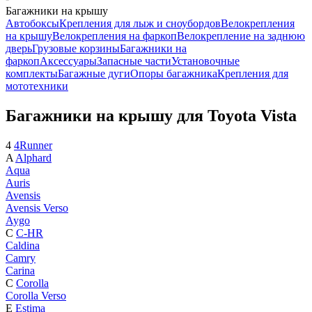
Багажники на крышу
Автобоксы
Крепления для лыж и сноубордов
Велокрепления
на крышу
Велокрепления на фаркоп
Велокрепление на заднюю
дверь
Грузовые корзины
Багажники на
фаркоп
Аксессуары
Запасные части
Установочные
комплекты
Багажные дуги
Опоры багажника
Крепления для
мототехники
Багажники на крышу для Toyota Vista
4
4Runner
A
Alphard
Aqua
Auris
Avensis
Avensis Verso
Aygo
C
C-HR
Caldina
Camry
Carina
C
Corolla
Corolla Verso
E
Estima