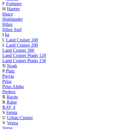
F
Fortuner
H
Harrier
Hiace
Highlander
Hilux
Hilux Surf
I
Ist
L
Land Cruiser 100
L
Land Cruiser 200
Land Cruiser 300
Land Cruiser Prado 120
Land Cruiser Prado 150
N
Noah
P
Platz
Previa
Prius
Prius Alpha
Probox
R
Ractis
R
Raize
RAV 4
S
Sienta
U
Urban Cruiser
V
Venza
Verso