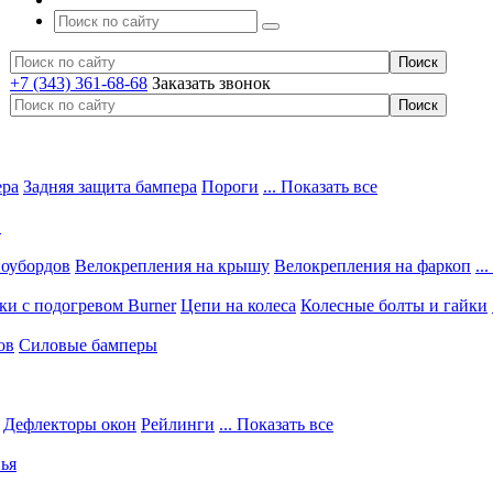
+7 (343) 361-68-68
Заказать звонок
ера
Задняя защита бампера
Пороги
... Показать все
в
ноубордов
Велокрепления на крышу
Велокрепления на фаркоп
..
и с подогревом Burner
Цепи на колеса
Колесные болты и гайки
ов
Силовые бамперы
Дефлекторы окон
Рейлинги
... Показать все
ья