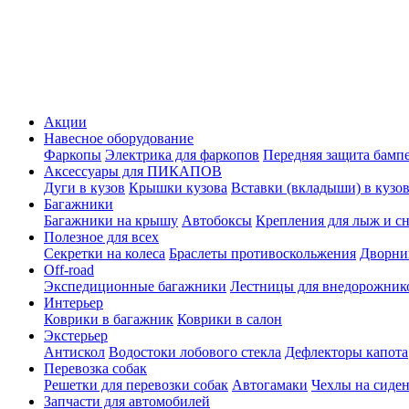
Акции
Навесное оборудование
Фаркопы
Электрика для фаркопов
Передняя защита бамп
Аксессуары для ПИКАПОВ
Дуги в кузов
Крышки кузова
Вставки (вкладыши) в кузо
Багажники
Багажники на крышу
Автобоксы
Крепления для лыж и с
Полезное для всех
Секретки на колеса
Браслеты противоскольжения
Дворник
Off-road
Экспедиционные багажники
Лестницы для внедорожник
Интерьер
Коврики в багажник
Коврики в салон
Экстерьер
Антискол
Водостоки лобового стекла
Дефлекторы капота
Перевозка собак
Решетки для перевозки собак
Автогамаки
Чехлы на сиден
Запчасти для автомобилей