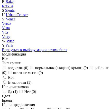
R
Raize
RAV 4
S
Sienta
U
Urban Cruiser
V
Venza
Verso
Vista
Vitz
Voxy
W
Wish
Y
Yaris
Вернуться к выбору марки автомобиля
Модификация
Все
Тип крыши
водосток (
0
)
нормальная (гладкая) крыша (
0
)
рейлинг 
(
0
)
штатное место (
0
)
Все
В наличии (
1
)
Наличие замков
Да (
1
)
Нет (
0
)
Цвет
Бренд
Наши предложения