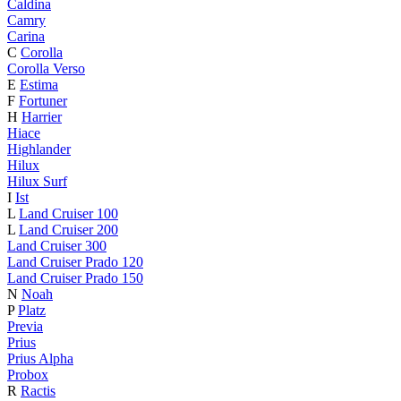
Caldina
Camry
Carina
C
Corolla
Corolla Verso
E
Estima
F
Fortuner
H
Harrier
Hiace
Highlander
Hilux
Hilux Surf
I
Ist
L
Land Cruiser 100
L
Land Cruiser 200
Land Cruiser 300
Land Cruiser Prado 120
Land Cruiser Prado 150
N
Noah
P
Platz
Previa
Prius
Prius Alpha
Probox
R
Ractis