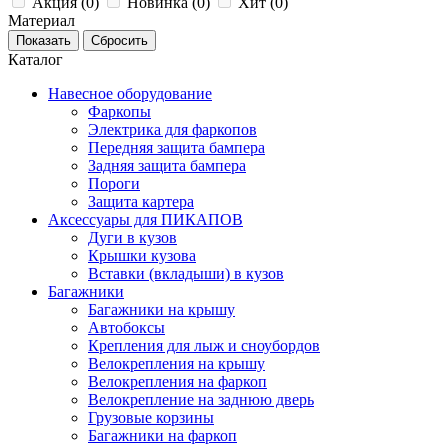
Акция (
0
)
Новинка (
0
)
Хит (
0
)
Материал
Каталог
Навесное оборудование
Фаркопы
Электрика для фаркопов
Передняя защита бампера
Задняя защита бампера
Пороги
Защита картера
Аксессуары для ПИКАПОВ
Дуги в кузов
Крышки кузова
Вставки (вкладыши) в кузов
Багажники
Багажники на крышу
Автобоксы
Крепления для лыж и сноубордов
Велокрепления на крышу
Велокрепления на фаркоп
Велокрепление на заднюю дверь
Грузовые корзины
Багажники на фаркоп