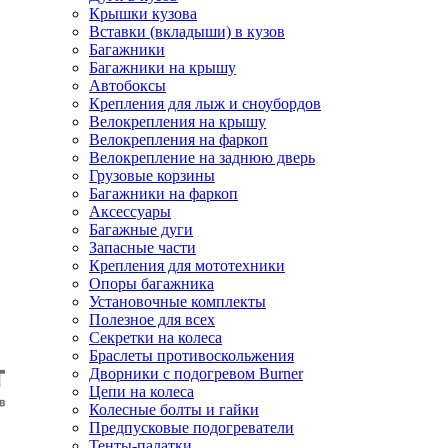
Крышки кузова
Вставки (вкладыши) в кузов
Багажники
Багажники на крышу
Автобоксы
Крепления для лыж и сноубордов
Велокрепления на крышу
Велокрепления на фаркоп
Велокрепление на заднюю дверь
Грузовые корзины
Багажники на фаркоп
Аксессуары
Багажные дуги
Запасные части
Крепления для мототехники
Опоры багажника
Установочные комплекты
Полезное для всех
Секретки на колеса
Браслеты противоскольжения
Дворники с подогревом Burner
Цепи на колеса
Колесные болты и гайки
Предпусковые подогреватели
Тенты-палатки