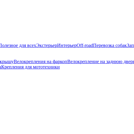
Полезное для всех
Экстерьер
Интерьер
Off-road
Перевозка собак
Зап
 крышу
Велокрепления на фаркоп
Велокрепление на заднюю двер
а
Крепления для мототехники