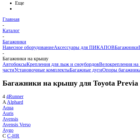
Еще
Главная
-
Каталог
-
Багажники
Навесное оборудование
Аксессуары для ПИКАПОВ
Багажники
-
Багажники на крышу
Автобоксы
Крепления для лыж и сноубордов
Велокрепления на
части
Установочные комплекты
Багажные дуги
Опоры багажник
Багажники на крышу для Toyota Previa
4
4Runner
A
Alphard
Aqua
Auris
Avensis
Avensis Verso
Aygo
C
C-HR