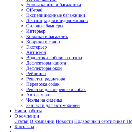
Упоры капота и багажника
Off-road
Экспедиционные багажники
Лестницы для внедорожников
Силовые бамперы
Интерьер
Коврики в багажник
Коврики в салон
Экстерьер
Антискол
Водостоки лобового стекла
Дефлекторы капота
Дефлекторы окон
Рейлинги
Решетки радиатора
Перевозка собак
Решетки для перевозки собак
Автогамаки
Чехлы на сиденья
Запчасти для автомобилей
Наши работы
О компании
Статьи
О компании
Новости
Подарочный сертификат Т
Контакты