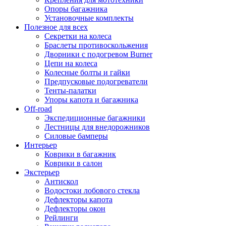
Опоры багажника
Установочные комплекты
Полезное для всех
Секретки на колеса
Браслеты противоскольжения
Дворники с подогревом Burner
Цепи на колеса
Колесные болты и гайки
Предпусковые подогреватели
Тенты-палатки
Упоры капота и багажника
Off-road
Экспедиционные багажники
Лестницы для внедорожников
Силовые бамперы
Интерьер
Коврики в багажник
Коврики в салон
Экстерьер
Антискол
Водостоки лобового стекла
Дефлекторы капота
Дефлекторы окон
Рейлинги