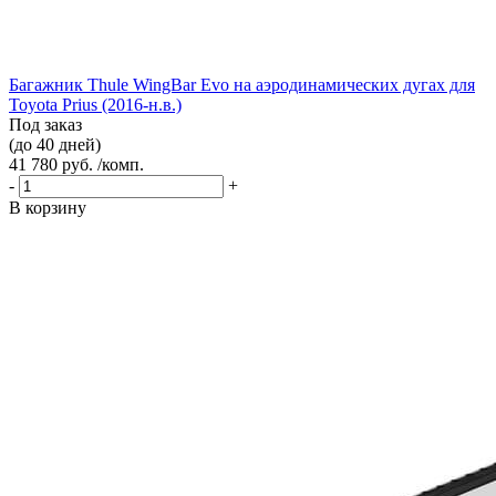
Багажник Thule WingBar Evo на аэродинамических дугах для
Toyota Prius (2016-н.в.)
Под заказ
(до 40 дней)
41 780 руб. /комп.
-
+
В корзину