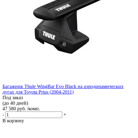
Багажник Thule WingBar Evo Black на аэродинамических
дугах для Toyota Prius (2004-2011)
Под заказ
(до 40 дней)
47 580 руб. /комп.
-
+
В корзину