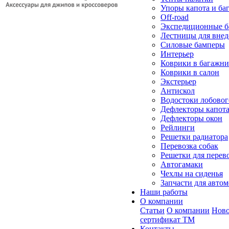
Упоры капота и ба
Off-road
Экспедиционные б
Лестницы для вне
Силовые бамперы
Интерьер
Коврики в багажн
Коврики в салон
Экстерьер
Антискол
Водостоки лобовог
Дефлекторы капот
Дефлекторы окон
Рейлинги
Решетки радиатора
Перевозка собак
Решетки для перев
Автогамаки
Чехлы на сиденья
Запчасти для авто
Наши работы
О компании
Статьи
О компании
Ново
сертификат ТМ
Контакты