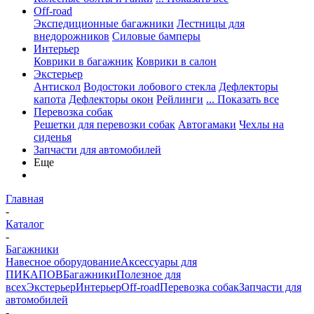
Off-road
Экспедиционные багажники
Лестницы для
внедорожников
Силовые бамперы
Интерьер
Коврики в багажник
Коврики в салон
Экстерьер
Антискол
Водостоки лобового стекла
Дефлекторы
капота
Дефлекторы окон
Рейлинги
... Показать все
Перевозка собак
Решетки для перевозки собак
Автогамаки
Чехлы на
сиденья
Запчасти для автомобилей
Еще
Главная
-
Каталог
-
Багажники
Навесное оборудование
Аксессуары для
ПИКАПОВ
Багажники
Полезное для
всех
Экстерьер
Интерьер
Off-road
Перевозка собак
Запчасти для
автомобилей
-