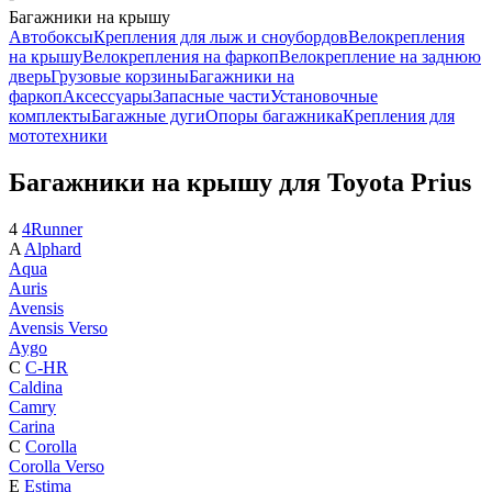
Багажники на крышу
Автобоксы
Крепления для лыж и сноубордов
Велокрепления
на крышу
Велокрепления на фаркоп
Велокрепление на заднюю
дверь
Грузовые корзины
Багажники на
фаркоп
Аксессуары
Запасные части
Установочные
комплекты
Багажные дуги
Опоры багажника
Крепления для
мототехники
Багажники на крышу для Toyota Prius
4
4Runner
A
Alphard
Aqua
Auris
Avensis
Avensis Verso
Aygo
C
C-HR
Caldina
Camry
Carina
C
Corolla
Corolla Verso
E
Estima