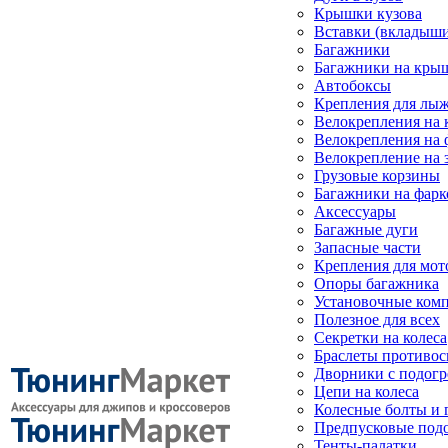
Крышки кузова
Вставки (вкладыши
Багажники
Багажники на кры
Автобоксы
Крепления для лыж
Велокрепления на
Велокрепления на 
Велокрепление на 
Грузовые корзины
Багажники на фарк
Аксессуары
Багажные дуги
Запасные части
Крепления для мот
Опоры багажника
Установочные ком
Полезное для всех
Секретки на колеса
Браслеты противо
Дворники с подогр
Цепи на колеса
Колесные болты и 
Предпусковые под
Тенты-палатки