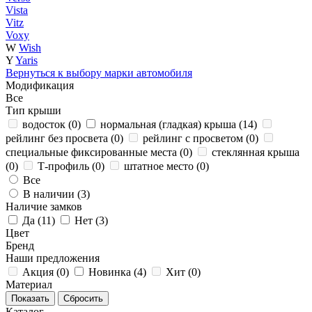
Vista
Vitz
Voxy
W
Wish
Y
Yaris
Вернуться к выбору марки автомобиля
Модификация
Все
Тип крыши
водосток (
0
)
нормальная (гладкая) крыша (
14
)
рейлинг без просвета (
0
)
рейлинг с просветом (
0
)
специальные фиксированные места (
0
)
стеклянная крыша
(
0
)
Т-профиль (
0
)
штатное место (
0
)
Все
В наличии (
3
)
Наличие замков
Да (
11
)
Нет (
3
)
Цвет
Бренд
Наши предложения
Акция (
0
)
Новинка (
4
)
Хит (
0
)
Материал
Каталог