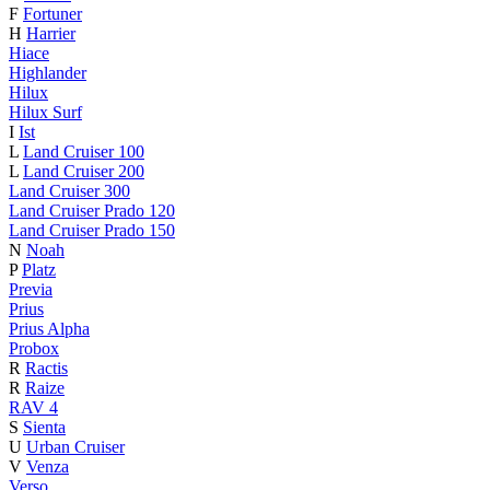
F
Fortuner
H
Harrier
Hiace
Highlander
Hilux
Hilux Surf
I
Ist
L
Land Cruiser 100
L
Land Cruiser 200
Land Cruiser 300
Land Cruiser Prado 120
Land Cruiser Prado 150
N
Noah
P
Platz
Previa
Prius
Prius Alpha
Probox
R
Ractis
R
Raize
RAV 4
S
Sienta
U
Urban Cruiser
V
Venza
Verso