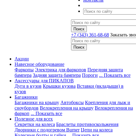
+7 (343) 361-68-68
Заказать зв
Акции
Навесное оборудование
Фаркопы
Электрика для фаркопов
Передняя защита
бампера
Задняя защита бампера
Пороги
... Показать все
Аксессуары для ПИКАПОВ
Дуги в кузов
Крышки кузова
Вставки (вкладыши) в
кузов
Багажники
Багажники на крышу
Автобоксы
Крепления для лыж и
сноубордов
Велокрепления на крышу
Велокрепления на
фаркоп
... Показать все
Полезное для всех
Секретки на колеса
Браслеты противоскольжения
Дворники с подогревом Burner
Цепи на колеса
Колесные болты и гайки
... Показать все