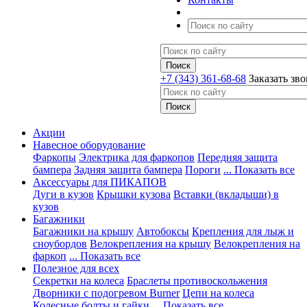
+7 (343) 361-68-68
Заказать зв
Акции
Навесное оборудование
Фаркопы
Электрика для фаркопов
Передняя защита
бампера
Задняя защита бампера
Пороги
... Показать все
Аксессуары для ПИКАПОВ
Дуги в кузов
Крышки кузова
Вставки (вкладыши) в
кузов
Багажники
Багажники на крышу
Автобоксы
Крепления для лыж и
сноубордов
Велокрепления на крышу
Велокрепления на
фаркоп
... Показать все
Полезное для всех
Секретки на колеса
Браслеты противоскольжения
Дворники с подогревом Burner
Цепи на колеса
Колесные болты и гайки
... Показать все