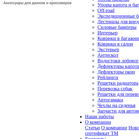
Упоры капота и ба
Off-road
Экспедиционные б
Лестницы для вне
Силовые бамперы
Интерьер
Коврики в багажн
Коврики в салон
Экстерьер
Антискол
Водостоки лобовог
Дефлекторы капот
Дефлекторы окон
Рейлинги
Решетки радиатора
Перевозка собак
Решетки для перев
Автогамаки
Чехлы на сиденья
Запчасти для авто
Наши работы
О компании
Статьи
О компании
Ново
сертификат ТМ
Контакты