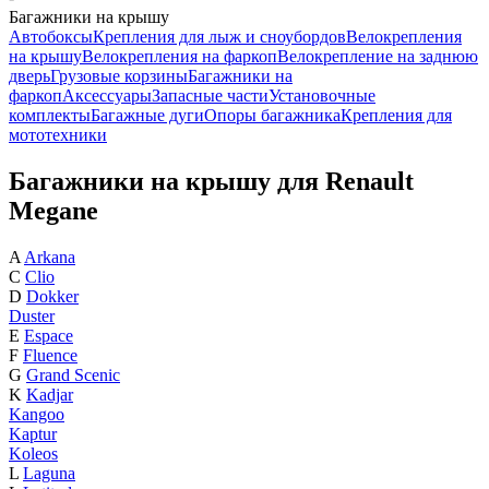
Багажники на крышу
Автобоксы
Крепления для лыж и сноубордов
Велокрепления
на крышу
Велокрепления на фаркоп
Велокрепление на заднюю
дверь
Грузовые корзины
Багажники на
фаркоп
Аксессуары
Запасные части
Установочные
комплекты
Багажные дуги
Опоры багажника
Крепления для
мототехники
Багажники на крышу для Renault
Megane
A
Arkana
C
Clio
D
Dokker
Duster
E
Espace
F
Fluence
G
Grand Scenic
K
Kadjar
Kangoo
Kaptur
Koleos
L
Laguna