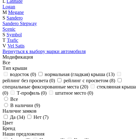
L
Latitude
Logan
M
Megane
S
Sandero
Sandero Stepway
Scenic
S
Symbol
T
Trafic
V
Vel Satis
Вернуться к выбору марки автомобиля
Модификация
Все
Тип крыши
водосток (
0
)
нормальная (гладкая) крыша (
13
)
рейлинг без просвета (
0
)
рейлинг с просветом (
8
)
специальные фиксированные места (
20
)
стеклянная крыша
(
0
)
Т-профиль (
0
)
штатное место (
0
)
Все
В наличии (
9
)
Наличие замков
Да (
34
)
Нет (
7
)
Цвет
Бренд
Наши предложения