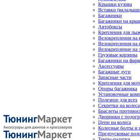
Крышки кузова
Вставки (вкладыши
Багажники
Багажники на кры
Автобоксы
Крепления для лыж
Велокрепления на
Велокрепления на 
Велокрепление на 
Грузовые корзины
Багажники на фарк
Аксессуары
Багажные дуги
Запасные части
Крепления для мот
Опоры багажника
Установочные ком
Полезное для всех
Секретки на колеса
Браслеты противо
Дворники с подогр
Цепи на колеса
Колесные болты и 
Предпусковые под
Тенты-палатки