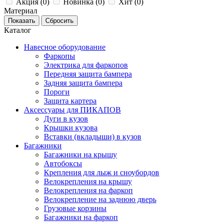
Акция (
0
)
Новинка (
0
)
Хит (
0
)
Материал
Каталог
Навесное оборудование
Фаркопы
Электрика для фаркопов
Передняя защита бампера
Задняя защита бампера
Пороги
Защита картера
Аксессуары для ПИКАПОВ
Дуги в кузов
Крышки кузова
Вставки (вкладыши) в кузов
Багажники
Багажники на крышу
Автобоксы
Крепления для лыж и сноубордов
Велокрепления на крышу
Велокрепления на фаркоп
Велокрепление на заднюю дверь
Грузовые корзины
Багажники на фаркоп