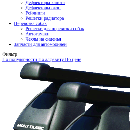
Дефлекторы капота
Дефлекторы окон
Рейлинги
Решетки радиатора
Перевозка собак
Решетки для перевозки собак
Автогамаки
Чехлы на сиденья
Запчасти для автомобилей
Фильтр
По популярности
По алфавиту
По цене