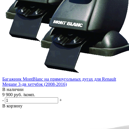
Багажник MontBlanc на прямоугольных дугах для Renault
Megane 3-дв хетчбэк (2008-2016)
В наличии
9 900 руб. /комп.
-
+
В корзину