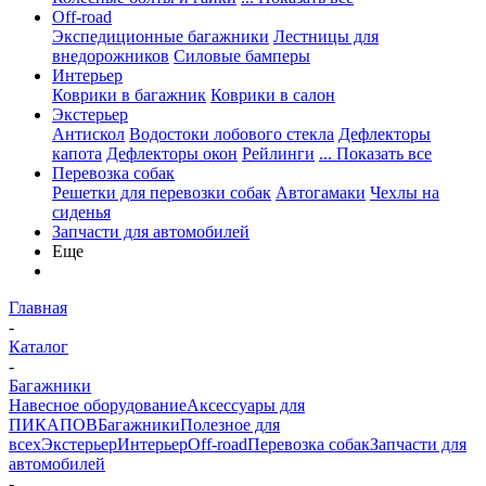
Off-road
Экспедиционные багажники
Лестницы для
внедорожников
Силовые бамперы
Интерьер
Коврики в багажник
Коврики в салон
Экстерьер
Антискол
Водостоки лобового стекла
Дефлекторы
капота
Дефлекторы окон
Рейлинги
... Показать все
Перевозка собак
Решетки для перевозки собак
Автогамаки
Чехлы на
сиденья
Запчасти для автомобилей
Еще
Главная
-
Каталог
-
Багажники
Навесное оборудование
Аксессуары для
ПИКАПОВ
Багажники
Полезное для
всех
Экстерьер
Интерьер
Off-road
Перевозка собак
Запчасти для
автомобилей
-