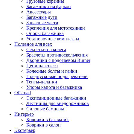
Грузовые корзины
Багажники на фаркоп
Аксессуары
Багажные дуги
Запасные части
Крепления для мототехники
Опоры багажника
Установочные комплекты
Полезное для всех
Секретки на колеса
Браслеты противоскольжения
Дворники с подогревом Burner
Цепи на колеса
Колесные болты и гайки
Предпусковые подогреватели
Тенты-палатки
Упоры капота и багажника
Off-road
Экспедиционные багажники
Лестницы для внедорожников
Силовые бамперы
Интерьер
Коврики в багажник
Коврики в салон
Экстерьер