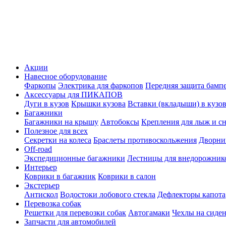
Акции
Навесное оборудование
Фаркопы
Электрика для фаркопов
Передняя защита бамп
Аксессуары для ПИКАПОВ
Дуги в кузов
Крышки кузова
Вставки (вкладыши) в кузо
Багажники
Багажники на крышу
Автобоксы
Крепления для лыж и с
Полезное для всех
Секретки на колеса
Браслеты противоскольжения
Дворник
Off-road
Экспедиционные багажники
Лестницы для внедорожник
Интерьер
Коврики в багажник
Коврики в салон
Экстерьер
Антискол
Водостоки лобового стекла
Дефлекторы капота
Перевозка собак
Решетки для перевозки собак
Автогамаки
Чехлы на сиден
Запчасти для автомобилей