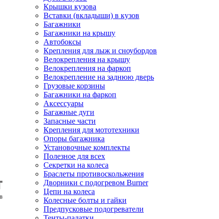
Крышки кузова
Вставки (вкладыши) в кузов
Багажники
Багажники на крышу
Автобоксы
Крепления для лыж и сноубордов
Велокрепления на крышу
Велокрепления на фаркоп
Велокрепление на заднюю дверь
Грузовые корзины
Багажники на фаркоп
Аксессуары
Багажные дуги
Запасные части
Крепления для мототехники
Опоры багажника
Установочные комплекты
Полезное для всех
Секретки на колеса
Браслеты противоскольжения
Дворники с подогревом Burner
Цепи на колеса
Колесные болты и гайки
Предпусковые подогреватели
Тенты-палатки