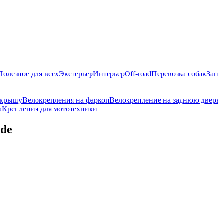
Полезное для всех
Экстерьер
Интерьер
Off-road
Перевозка собак
Зап
 крышу
Велокрепления на фаркоп
Велокрепление на заднюю двер
а
Крепления для мототехники
ude