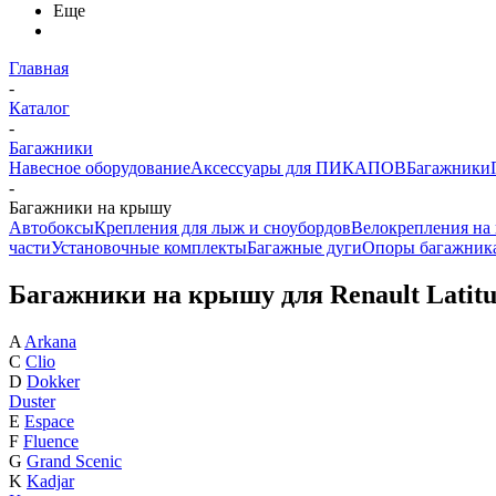
Еще
Главная
-
Каталог
-
Багажники
Навесное оборудование
Аксессуары для ПИКАПОВ
Багажники
-
Багажники на крышу
Автобоксы
Крепления для лыж и сноубордов
Велокрепления на
части
Установочные комплекты
Багажные дуги
Опоры багажник
Багажники на крышу для Renault Latit
A
Arkana
C
Clio
D
Dokker
Duster
E
Espace
F
Fluence
G
Grand Scenic
K
Kadjar