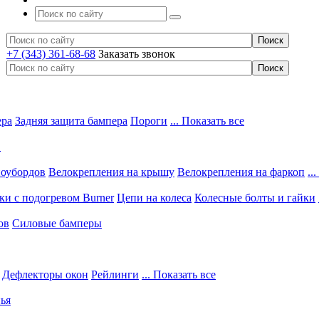
+7 (343) 361-68-68
Заказать звонок
ера
Задняя защита бампера
Пороги
... Показать все
в
ноубордов
Велокрепления на крышу
Велокрепления на фаркоп
..
и с подогревом Burner
Цепи на колеса
Колесные болты и гайки
ов
Силовые бамперы
Дефлекторы окон
Рейлинги
... Показать все
ья