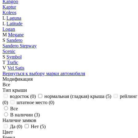
Kangoo
Kaptur
Koleos
L
Laguna
L
Latitude
Logan
M
Megane
S
Sandero
Sandero Stepway
Scenic
S
Symbol
T
Trafic
V
Vel Satis
Вернуться к выбору марки автомобиля
Модификация
Все
Тип крыши
водосток (
0
)
нормальная (гладкая) крыша (
5
)
рейлинг 
(
0
)
штатное место (
0
)
Все
В наличии (
3
)
Наличие замков
Да (
0
)
Нет (
5
)
Цвет
Бренд