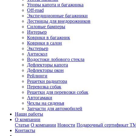
Упоры капота и багажника
Off-road
Экспедиционные багажники
Лестницы для внедорожников
Силовые бамперы
Интерьер
Коврики в багажник
Коврики в салон
Экстерьер
Антискол
Водостоки лобового стекла
Дефлекторы капота
Дефлекторы окон
Рейлинги
Решетки радиатора
Перевозка собак
Решетки для перевозки собак
Автогамаки
Чехлы на сиденья
Запчасти для автомобилей
Наши работы
О компании
Статьи
О компании
Новости
Подарочный сертификат Т
Контакты