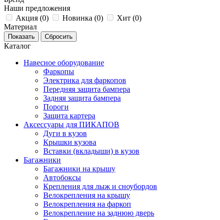
Наши предложения
Акция (
0
)
Новинка (
0
)
Хит (
0
)
Материал
Каталог
Навесное оборудование
Фаркопы
Электрика для фаркопов
Передняя защита бампера
Задняя защита бампера
Пороги
Защита картера
Аксессуары для ПИКАПОВ
Дуги в кузов
Крышки кузова
Вставки (вкладыши) в кузов
Багажники
Багажники на крышу
Автобоксы
Крепления для лыж и сноубордов
Велокрепления на крышу
Велокрепления на фаркоп
Велокрепление на заднюю дверь