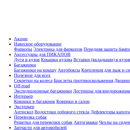
Акции
Навесное оборудование
Фаркопы
Электрика для фаркопов
Передняя защита бамп
Аксессуары для ПИКАПОВ
Дуги в кузов
Крышки кузова
Вставки (вкладыши) в кузо
Багажники
Багажники на крышу
Автобоксы
Крепления для лыж и с
Полезное для всех
Секретки на колеса
Браслеты противоскольжения
Дворник
Off-road
Экспедиционные багажники
Лестницы для внедорожник
Интерьер
Коврики в багажник
Коврики в салон
Экстерьер
Антискол
Водостоки лобового стекла
Дефлекторы капота
Перевозка собак
Решетки для перевозки собак
Автогамаки
Чехлы на сиден
Запчасти для автомобилей