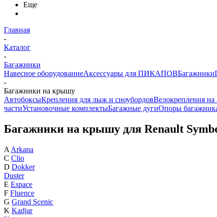
Еще
Главная
-
Каталог
-
Багажники
Навесное оборудование
Аксессуары для ПИКАПОВ
Багажники
-
Багажники на крышу
Автобоксы
Крепления для лыж и сноубордов
Велокрепления на
части
Установочные комплекты
Багажные дуги
Опоры багажник
Багажники на крышу для Renault Symb
A
Arkana
C
Clio
D
Dokker
Duster
E
Espace
F
Fluence
G
Grand Scenic
K
Kadjar