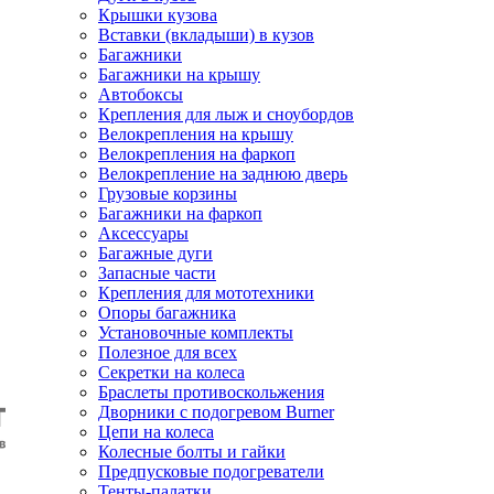
Крышки кузова
Вставки (вкладыши) в кузов
Багажники
Багажники на крышу
Автобоксы
Крепления для лыж и сноубордов
Велокрепления на крышу
Велокрепления на фаркоп
Велокрепление на заднюю дверь
Грузовые корзины
Багажники на фаркоп
Аксессуары
Багажные дуги
Запасные части
Крепления для мототехники
Опоры багажника
Установочные комплекты
Полезное для всех
Секретки на колеса
Браслеты противоскольжения
Дворники с подогревом Burner
Цепи на колеса
Колесные болты и гайки
Предпусковые подогреватели
Тенты-палатки