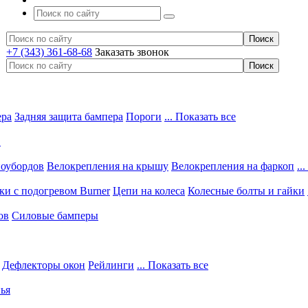
+7 (343) 361-68-68
Заказать звонок
ера
Задняя защита бампера
Пороги
... Показать все
в
ноубордов
Велокрепления на крышу
Велокрепления на фаркоп
..
и с подогревом Burner
Цепи на колеса
Колесные болты и гайки
ов
Силовые бамперы
Дефлекторы окон
Рейлинги
... Показать все
ья