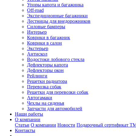
Упоры капота и багажника
Off-road
Экспедиционные багажники
Лестницы для внедорожников
Силовые бамперы
Интерьер
Коврики в багажник
Коврики в салон
Экстерьер
Антискол
Водостоки лобового стекла
Дефлекторы капота
Дефлекторы окон
Рейлинги
Решетки радиатора
Перевозка собак
Решетки для перевозки собак
Автогамаки
Чехлы на сиденья
Запчасти для автомобилей
Наши работы
О компании
Статьи
О компании
Новости
Подарочный сертификат Т
Контакты