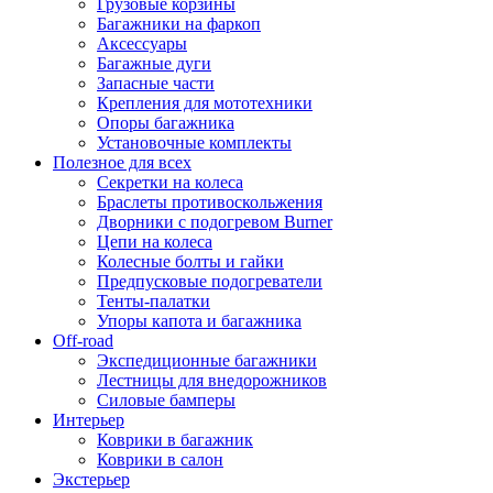
Грузовые корзины
Багажники на фаркоп
Аксессуары
Багажные дуги
Запасные части
Крепления для мототехники
Опоры багажника
Установочные комплекты
Полезное для всех
Секретки на колеса
Браслеты противоскольжения
Дворники с подогревом Burner
Цепи на колеса
Колесные болты и гайки
Предпусковые подогреватели
Тенты-палатки
Упоры капота и багажника
Off-road
Экспедиционные багажники
Лестницы для внедорожников
Силовые бамперы
Интерьер
Коврики в багажник
Коврики в салон
Экстерьер