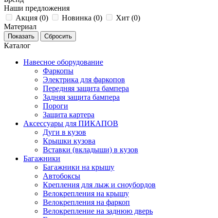
Наши предложения
Акция (
0
)
Новинка (
0
)
Хит (
0
)
Материал
Каталог
Навесное оборудование
Фаркопы
Электрика для фаркопов
Передняя защита бампера
Задняя защита бампера
Пороги
Защита картера
Аксессуары для ПИКАПОВ
Дуги в кузов
Крышки кузова
Вставки (вкладыши) в кузов
Багажники
Багажники на крышу
Автобоксы
Крепления для лыж и сноубордов
Велокрепления на крышу
Велокрепления на фаркоп
Велокрепление на заднюю дверь