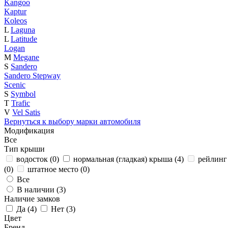
Kangoo
Kaptur
Koleos
L
Laguna
L
Latitude
Logan
M
Megane
S
Sandero
Sandero Stepway
Scenic
S
Symbol
T
Trafic
V
Vel Satis
Вернуться к выбору марки автомобиля
Модификация
Все
Тип крыши
водосток (
0
)
нормальная (гладкая) крыша (
4
)
рейлинг 
(
0
)
штатное место (
0
)
Все
В наличии (
3
)
Наличие замков
Да (
4
)
Нет (
3
)
Цвет
Бренд