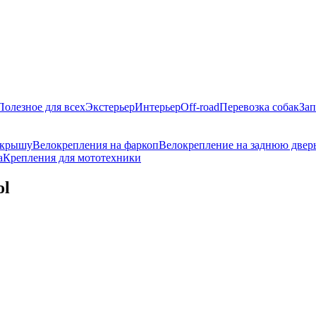
Полезное для всех
Экстерьер
Интерьер
Off-road
Перевозка собак
Зап
 крышу
Велокрепления на фаркоп
Велокрепление на заднюю двер
а
Крепления для мототехники
ol