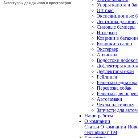
Упоры капота и ба
Off-road
Экспедиционные б
Лестницы для вне
Силовые бамперы
Интерьер
Коврики в багажн
Коврики в салон
Экстерьер
Антискол
Водостоки лобовог
Дефлекторы капот
Дефлекторы окон
Рейлинги
Решетки радиатора
Перевозка собак
Решетки для перев
Автогамаки
Чехлы на сиденья
Запчасти для авто
Наши работы
О компании
Статьи
О компании
Ново
сертификат ТМ
Контакты