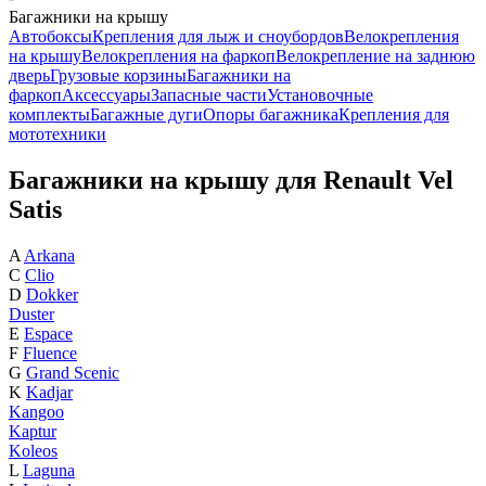
Багажники на крышу
Автобоксы
Крепления для лыж и сноубордов
Велокрепления
на крышу
Велокрепления на фаркоп
Велокрепление на заднюю
дверь
Грузовые корзины
Багажники на
фаркоп
Аксессуары
Запасные части
Установочные
комплекты
Багажные дуги
Опоры багажника
Крепления для
мототехники
Багажники на крышу для Renault Vel
Satis
A
Arkana
C
Clio
D
Dokker
Duster
E
Espace
F
Fluence
G
Grand Scenic
K
Kadjar
Kangoo
Kaptur
Koleos
L
Laguna