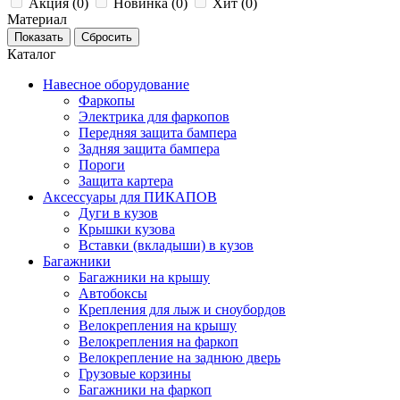
Акция (
0
)
Новинка (
0
)
Хит (
0
)
Материал
Каталог
Навесное оборудование
Фаркопы
Электрика для фаркопов
Передняя защита бампера
Задняя защита бампера
Пороги
Защита картера
Аксессуары для ПИКАПОВ
Дуги в кузов
Крышки кузова
Вставки (вкладыши) в кузов
Багажники
Багажники на крышу
Автобоксы
Крепления для лыж и сноубордов
Велокрепления на крышу
Велокрепления на фаркоп
Велокрепление на заднюю дверь
Грузовые корзины
Багажники на фаркоп