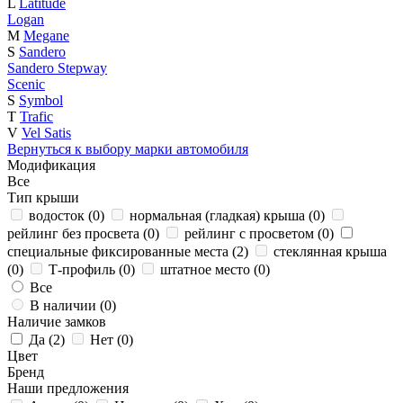
L
Latitude
Logan
M
Megane
S
Sandero
Sandero Stepway
Scenic
S
Symbol
T
Trafic
V
Vel Satis
Вернуться к выбору марки автомобиля
Модификация
Все
Тип крыши
водосток (
0
)
нормальная (гладкая) крыша (
0
)
рейлинг без просвета (
0
)
рейлинг с просветом (
0
)
специальные фиксированные места (
2
)
стеклянная крыша
(
0
)
Т-профиль (
0
)
штатное место (
0
)
Все
В наличии (
0
)
Наличие замков
Да (
2
)
Нет (
0
)
Цвет
Бренд
Наши предложения