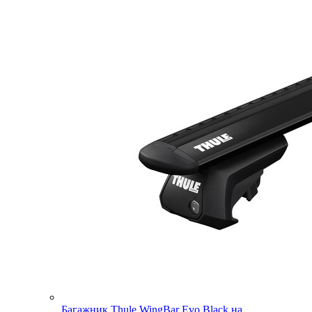
Багажник Thule WingBar Evo Black на