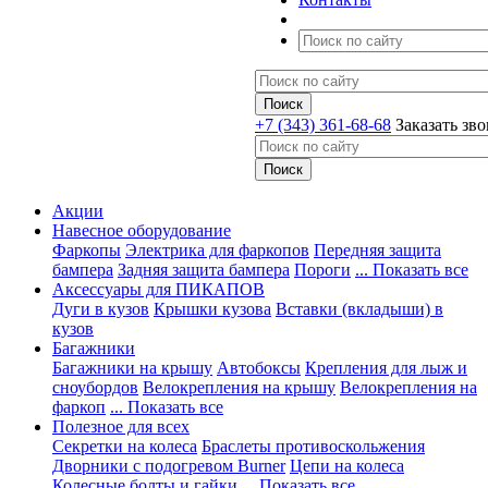
+7 (343) 361-68-68
Заказать зв
Акции
Навесное оборудование
Фаркопы
Электрика для фаркопов
Передняя защита
бампера
Задняя защита бампера
Пороги
... Показать все
Аксессуары для ПИКАПОВ
Дуги в кузов
Крышки кузова
Вставки (вкладыши) в
кузов
Багажники
Багажники на крышу
Автобоксы
Крепления для лыж и
сноубордов
Велокрепления на крышу
Велокрепления на
фаркоп
... Показать все
Полезное для всех
Секретки на колеса
Браслеты противоскольжения
Дворники с подогревом Burner
Цепи на колеса
Колесные болты и гайки
... Показать все