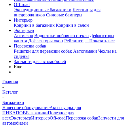
Off-road
Экспедиционные багажники
Лестницы для
внедорожников
Силовые бамперы
Интерьер
Коврики в багажник
Коврики в салон
Экстерьер
Антискол
Водостоки лобового стекла
Дефлекторы
капота
Дефлекторы окон
Рейлинги
... Показать все
Перевозка собак
Решетки для перевозки собак
Автогамаки
Чехлы на
сиденья
Запчасти для автомобилей
Еще
Главная
-
Каталог
-
Багажники
Навесное оборудование
Аксессуары для
ПИКАПОВ
Багажники
Полезное для
всех
Экстерьер
Интерьер
Off-road
Перевозка собак
Запчасти для
автомобилей
-