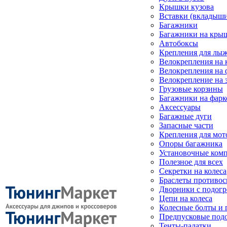
Крышки кузова
Вставки (вкладыши
Багажники
Багажники на кры
Автобоксы
Крепления для лыж
Велокрепления на
Велокрепления на 
Велокрепление на 
Грузовые корзины
Багажники на фарк
Аксессуары
Багажные дуги
Запасные части
Крепления для мот
Опоры багажника
Установочные ком
Полезное для всех
Секретки на колеса
Браслеты противо
Дворники с подогр
Цепи на колеса
Колесные болты и 
Предпусковые под
Тенты-палатки