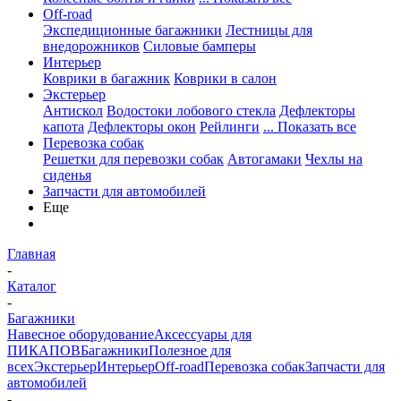
Off-road
Экспедиционные багажники
Лестницы для
внедорожников
Силовые бамперы
Интерьер
Коврики в багажник
Коврики в салон
Экстерьер
Антискол
Водостоки лобового стекла
Дефлекторы
капота
Дефлекторы окон
Рейлинги
... Показать все
Перевозка собак
Решетки для перевозки собак
Автогамаки
Чехлы на
сиденья
Запчасти для автомобилей
Еще
Главная
-
Каталог
-
Багажники
Навесное оборудование
Аксессуары для
ПИКАПОВ
Багажники
Полезное для
всех
Экстерьер
Интерьер
Off-road
Перевозка собак
Запчасти для
автомобилей
-