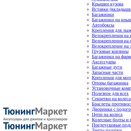
Крышки кузова
Вставки (вкладыши
Багажники
Багажники на кры
Автобоксы
Крепления для лыж
Велокрепления на
Велокрепления на 
Велокрепление на 
Грузовые корзины
Багажники на фарк
Аксессуары
Багажные дуги
Запасные части
Крепления для мот
Опоры багажника
Установочные ком
Полезное для всех
Секретки на колеса
Браслеты противо
Дворники с подогр
Цепи на колеса
Колесные болты и 
Предпусковые под
Тенты-палатки