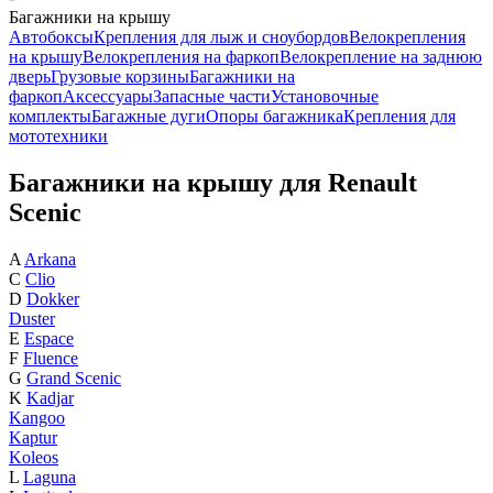
Багажники на крышу
Автобоксы
Крепления для лыж и сноубордов
Велокрепления
на крышу
Велокрепления на фаркоп
Велокрепление на заднюю
дверь
Грузовые корзины
Багажники на
фаркоп
Аксессуары
Запасные части
Установочные
комплекты
Багажные дуги
Опоры багажника
Крепления для
мототехники
Багажники на крышу для Renault
Scenic
A
Arkana
C
Clio
D
Dokker
Duster
E
Espace
F
Fluence
G
Grand Scenic
K
Kadjar
Kangoo
Kaptur
Koleos
L
Laguna