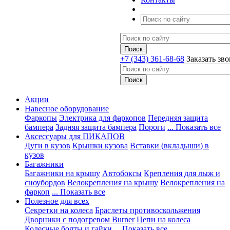
+7 (343) 361-68-68
Заказать зв
Акции
Навесное оборудование
Фаркопы
Электрика для фаркопов
Передняя защита
бампера
Задняя защита бампера
Пороги
... Показать все
Аксессуары для ПИКАПОВ
Дуги в кузов
Крышки кузова
Вставки (вкладыши) в
кузов
Багажники
Багажники на крышу
Автобоксы
Крепления для лыж и
сноубордов
Велокрепления на крышу
Велокрепления на
фаркоп
... Показать все
Полезное для всех
Секретки на колеса
Браслеты противоскольжения
Дворники с подогревом Burner
Цепи на колеса
Колесные болты и гайки
... Показать все