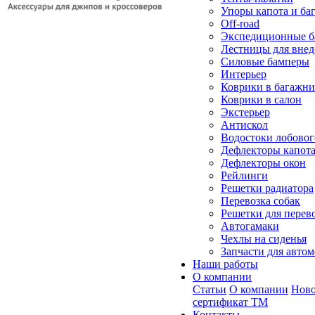
Упоры капота и ба
Off-road
Экспедиционные б
Лестницы для вне
Силовые бамперы
Интерьер
Коврики в багажн
Коврики в салон
Экстерьер
Антискол
Водостоки лобовог
Дефлекторы капот
Дефлекторы окон
Рейлинги
Решетки радиатора
Перевозка собак
Решетки для перев
Автогамаки
Чехлы на сиденья
Запчасти для авто
Наши работы
О компании
Статьи
О компании
Ново
сертификат ТМ
Контакты