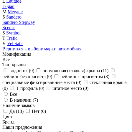
L
Latitude
Logan
M
Megane
S
Sandero
Sandero Stepway
Scenic
S
Symbol
T
Trafic
V
Vel Satis
Вернуться к выбору марки автомобиля
Модификация
Все
Тип крыши
водосток (
0
)
нормальная (гладкая) крыша (
11
)
рейлинг без просвета (
0
)
рейлинг с просветом (
8
)
специальные фиксированные места (
0
)
стеклянная крыша
(
0
)
Т-профиль (
0
)
штатное место (
0
)
Все
В наличии (
7
)
Наличие замков
Да (
13
)
Нет (
6
)
Цвет
Бренд
Наши предложения