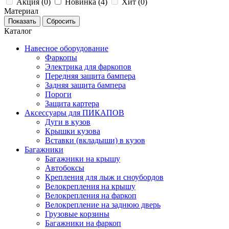
Акция (
0
)
Новинка (
4
)
Хит (
0
)
Материал
Каталог
Навесное оборудование
Фаркопы
Электрика для фаркопов
Передняя защита бампера
Задняя защита бампера
Пороги
Защита картера
Аксессуары для ПИКАПОВ
Дуги в кузов
Крышки кузова
Вставки (вкладыши) в кузов
Багажники
Багажники на крышу
Автобоксы
Крепления для лыж и сноубордов
Велокрепления на крышу
Велокрепления на фаркоп
Велокрепление на заднюю дверь
Грузовые корзины
Багажники на фаркоп