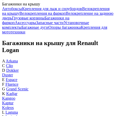
Багажники на крышу
Автобоксы
Крепления для лыж и сноубордов
Велокрепления
на крышу
Велокрепления на фаркоп
Велокрепление на заднюю
дверь
Грузовые корзины
Багажники на
фаркоп
Аксессуары
Запасные части
Установочные
комплекты
Багажные дуги
Опоры багажника
Крепления для
мототехники
Багажники на крышу для Renault
Logan
A
Arkana
C
Clio
D
Dokker
Duster
E
Espace
F
Fluence
G
Grand Scenic
K
Kadjar
Kangoo
Kaptur
Koleos
L
Laguna