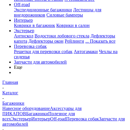
Off-road
Экспедиционные багажники
Лестницы для
внедорожников
Силовые бамперы
Интерьер
Коврики в багажник
Коврики в салон
Экстерьер
Антискол
Водостоки лобового стекла
Дефлекторы
капота
Дефлекторы окон
Рейлинги
... Показать все
Перевозка собак
Решетки для перевозки собак
Автогамаки
Чехлы на
сиденья
Запчасти для автомобилей
Еще
Главная
-
Каталог
-
Багажники
Навесное оборудование
Аксессуары для
ПИКАПОВ
Багажники
Полезное для
всех
Экстерьер
Интерьер
Off-road
Перевозка собак
Запчасти для
автомобилей
-