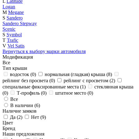
L
Latitude
Logan
M
Megane
S
Sandero
Sandero Stepway
Scenic
S
Symbol
T
Trafic
V
Vel Satis
Вернуться к выбору марки автомобиля
Модификация
Все
Тип крыши
водосток (
0
)
нормальная (гладкая) крыша (
8
)
рейлинг без просвета (
0
)
рейлинг с просветом (
2
)
специальные фиксированные места (
1
)
стеклянная крыша
(
0
)
Т-профиль (
0
)
штатное место (
0
)
Все
В наличии (
6
)
Наличие замков
Да (
2
)
Нет (
9
)
Цвет
Бренд
Наши предложения