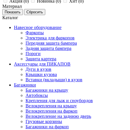
Акция (
0
)
Новинка (
0
)
Хит (
0
)
Материал
Каталог
Навесное оборудование
Фаркопы
Электрика для фаркопов
Передняя защита бампера
Задняя защита бампера
Пороги
Защита картера
Аксессуары для ПИКАПОВ
Дуги в кузов
Крышки кузова
Вставки (вкладыши) в кузов
Багажники
Багажники на крышу
Автобоксы
Крепления для лыж и сноубордов
Велокрепления на крышу
Велокрепления на фаркоп
Велокрепление на заднюю дверь
Грузовые корзины
Багажники на фаркоп