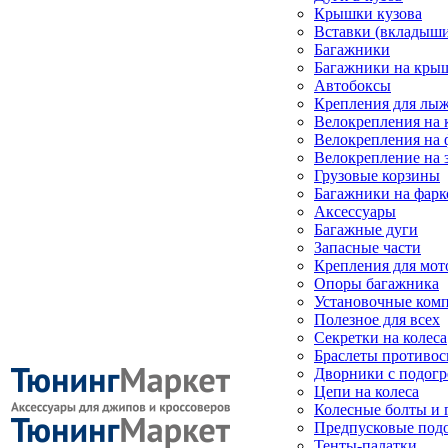
Крышки кузова
Вставки (вкладыши
Багажники
Багажники на кры
Автобоксы
Крепления для лыж
Велокрепления на
Велокрепления на 
Велокрепление на 
Грузовые корзины
Багажники на фарк
Аксессуары
Багажные дуги
Запасные части
Крепления для мот
Опоры багажника
Установочные ком
Полезное для всех
Секретки на колеса
Браслеты противо
Дворники с подогр
Цепи на колеса
Колесные болты и 
Предпусковые под
Тенты-палатки