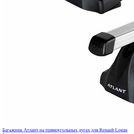
Багажник Атлант на прямоугольных дугах для Renault Logan