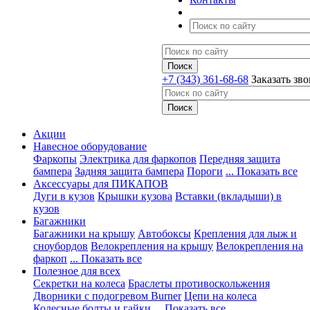
+7 (343) 361-68-68
Заказать зв
Акции
Навесное оборудование
Фаркопы
Электрика для фаркопов
Передняя защита
бампера
Задняя защита бампера
Пороги
... Показать все
Аксессуары для ПИКАПОВ
Дуги в кузов
Крышки кузова
Вставки (вкладыши) в
кузов
Багажники
Багажники на крышу
Автобоксы
Крепления для лыж и
сноубордов
Велокрепления на крышу
Велокрепления на
фаркоп
... Показать все
Полезное для всех
Секретки на колеса
Браслеты противоскольжения
Дворники с подогревом Burner
Цепи на колеса
Колесные болты и гайки
... Показать все