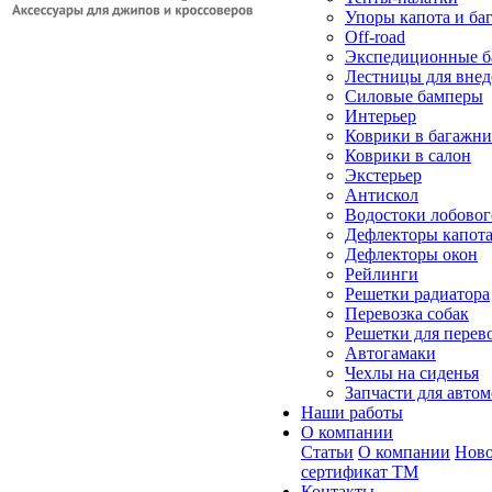
Упоры капота и ба
Off-road
Экспедиционные б
Лестницы для вне
Силовые бамперы
Интерьер
Коврики в багажн
Коврики в салон
Экстерьер
Антискол
Водостоки лобовог
Дефлекторы капот
Дефлекторы окон
Рейлинги
Решетки радиатора
Перевозка собак
Решетки для перев
Автогамаки
Чехлы на сиденья
Запчасти для авто
Наши работы
О компании
Статьи
О компании
Ново
сертификат ТМ
Контакты