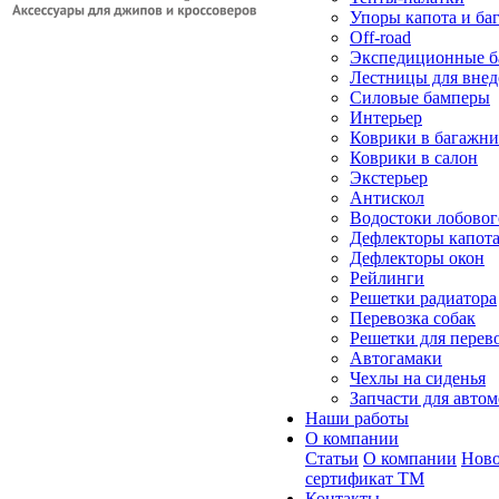
Упоры капота и ба
Off-road
Экспедиционные б
Лестницы для вне
Силовые бамперы
Интерьер
Коврики в багажн
Коврики в салон
Экстерьер
Антискол
Водостоки лобовог
Дефлекторы капот
Дефлекторы окон
Рейлинги
Решетки радиатора
Перевозка собак
Решетки для перев
Автогамаки
Чехлы на сиденья
Запчасти для авто
Наши работы
О компании
Статьи
О компании
Ново
сертификат ТМ
Контакты