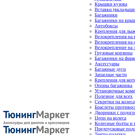
Крышки кузова
Вставки (вкладыши
Багажники
Багажники на кры
Автобоксы
Крепления для лыж
Велокрепления на
Велокрепления на 
Велокрепление на 
Грузовые корзины
Багажники на фарк
Аксессуары
Багажные дуги
Запасные части
Крепления для мот
Опоры багажника
Установочные ком
Полезное для всех
Секретки на колеса
Браслеты противо
Дворники с подогр
Цепи на колеса
Колесные болты и 
Предпусковые под
Тенты-палатки