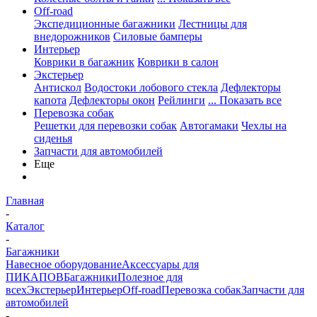
Off-road
Экспедиционные багажники
Лестницы для
внедорожников
Силовые бамперы
Интерьер
Коврики в багажник
Коврики в салон
Экстерьер
Антискол
Водостоки лобового стекла
Дефлекторы
капота
Дефлекторы окон
Рейлинги
... Показать все
Перевозка собак
Решетки для перевозки собак
Автогамаки
Чехлы на
сиденья
Запчасти для автомобилей
Еще
Главная
-
Каталог
-
Багажники
Навесное оборудование
Аксессуары для
ПИКАПОВ
Багажники
Полезное для
всех
Экстерьер
Интерьер
Off-road
Перевозка собак
Запчасти для
автомобилей
-