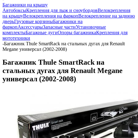
Багажники на крышу
Автобоксы
Крепления для лыж и сноубордов
Велокрепления
на крышу
Велокрепления на фаркоп
Велокрепление на заднюю
дверь
Грузовые корзины
Багажники на
фаркоп
Аксессуары
Запасные части
Установочные
комплекты
Багажные дуги
Опоры багажника
Крепления для
мототехники
-
Багажник Thule SmartRack на стальных дугах для Renault
Megane универсал (2002-2008)
Багажник Thule SmartRack на
стальных дугах для Renault Megane
универсал (2002-2008)