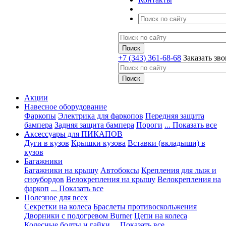
+7 (343) 361-68-68
Заказать зв
Акции
Навесное оборудование
Фаркопы
Электрика для фаркопов
Передняя защита
бампера
Задняя защита бампера
Пороги
... Показать все
Аксессуары для ПИКАПОВ
Дуги в кузов
Крышки кузова
Вставки (вкладыши) в
кузов
Багажники
Багажники на крышу
Автобоксы
Крепления для лыж и
сноубордов
Велокрепления на крышу
Велокрепления на
фаркоп
... Показать все
Полезное для всех
Секретки на колеса
Браслеты противоскольжения
Дворники с подогревом Burner
Цепи на колеса
Колесные болты и гайки
... Показать все