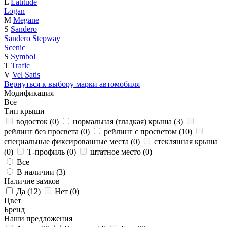
L
Latitude
Logan
M
Megane
S
Sandero
Sandero Stepway
Scenic
S
Symbol
T
Trafic
V
Vel Satis
Вернуться к выбору марки автомобиля
Модификация
Все
Тип крыши
водосток (
0
)
нормальная (гладкая) крыша (
3
)
рейлинг без просвета (
0
)
рейлинг с просветом (
10
)
специальные фиксированные места (
0
)
стеклянная крыша
(
0
)
Т-профиль (
0
)
штатное место (
0
)
Все
В наличии (
3
)
Наличие замков
Да (
12
)
Нет (
0
)
Цвет
Бренд
Наши предложения