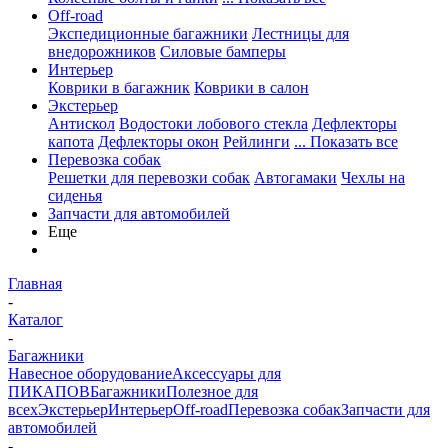
Off-road
Экспедиционные багажники
Лестницы для
внедорожников
Силовые бамперы
Интерьер
Коврики в багажник
Коврики в салон
Экстерьер
Антискол
Водостоки лобового стекла
Дефлекторы
капота
Дефлекторы окон
Рейлинги
... Показать все
Перевозка собак
Решетки для перевозки собак
Автогамаки
Чехлы на
сиденья
Запчасти для автомобилей
Еще
Главная
-
Каталог
-
Багажники
Навесное оборудование
Аксессуары для
ПИКАПОВ
Багажники
Полезное для
всех
Экстерьер
Интерьер
Off-road
Перевозка собак
Запчасти для
автомобилей
-