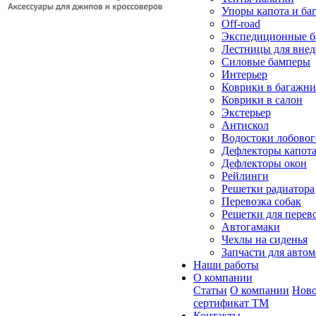
Упоры капота и ба
Off-road
Экспедиционные б
Лестницы для вне
Силовые бамперы
Интерьер
Коврики в багажн
Коврики в салон
Экстерьер
Антискол
Водостоки лобовог
Дефлекторы капот
Дефлекторы окон
Рейлинги
Решетки радиатора
Перевозка собак
Решетки для перев
Автогамаки
Чехлы на сиденья
Запчасти для авто
Наши работы
О компании
Статьи
О компании
Ново
сертификат ТМ
Контакты