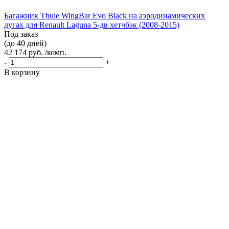
Багажник Thule WingBar Evo Black на аэродинамических
дугах для Renault Laguna 5-дв хетчбэк (2008-2015)
Под заказ
(до 40 дней)
42 174 руб. /комп.
-
+
В корзину