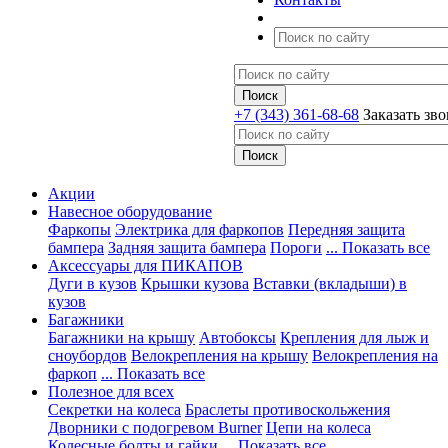
+7 (343) 361-68-68
Заказать зв
Акции
Навесное оборудование
Фаркопы
Электрика для фаркопов
Передняя защита
бампера
Задняя защита бампера
Пороги
... Показать все
Аксессуары для ПИКАПОВ
Дуги в кузов
Крышки кузова
Вставки (вкладыши) в
кузов
Багажники
Багажники на крышу
Автобоксы
Крепления для лыж и
сноубордов
Велокрепления на крышу
Велокрепления на
фаркоп
... Показать все
Полезное для всех
Секретки на колеса
Браслеты противоскольжения
Дворники с подогревом Burner
Цепи на колеса
Колесные болты и гайки
... Показать все