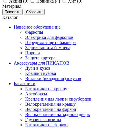
Акция (
0
)
Новинка (
4
)
Хит (
0
)
Материал
Каталог
Навесное оборудование
Фаркопы
Электрика для фаркопов
Передняя защита бампера
Задняя защита бампера
Пороги
Защита картера
Аксессуары для ПИКАПОВ
Дуги в кузов
Крышки кузова
Вставки (вкладыши) в кузов
Багажники
Багажники на крышу
Автобоксы
Крепления для лыж и сноубордов
Велокрепления на крышу
Велокрепления на фаркоп
Велокрепление на заднюю дверь
Грузовые корзины
Багажники на фаркоп