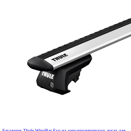
Багажник Thule WingBar Evo на аэродинамических дугах для