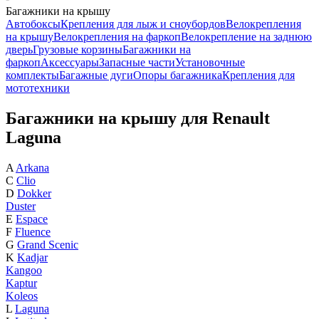
Багажники на крышу
Автобоксы
Крепления для лыж и сноубордов
Велокрепления
на крышу
Велокрепления на фаркоп
Велокрепление на заднюю
дверь
Грузовые корзины
Багажники на
фаркоп
Аксессуары
Запасные части
Установочные
комплекты
Багажные дуги
Опоры багажника
Крепления для
мототехники
Багажники на крышу для Renault
Laguna
A
Arkana
C
Clio
D
Dokker
Duster
E
Espace
F
Fluence
G
Grand Scenic
K
Kadjar
Kangoo
Kaptur
Koleos
L
Laguna