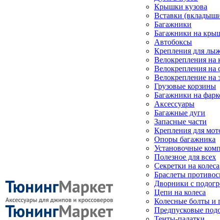
Крышки кузова
Вставки (вкладыши
Багажники
Багажники на кры
Автобоксы
Крепления для лыж
Велокрепления на
Велокрепления на 
Велокрепление на 
Грузовые корзины
Багажники на фарк
Аксессуары
Багажные дуги
Запасные части
Крепления для мот
Опоры багажника
Установочные ком
Полезное для всех
Секретки на колеса
Браслеты противо
Дворники с подогр
Цепи на колеса
Колесные болты и 
Предпусковые под
Тенты-палатки