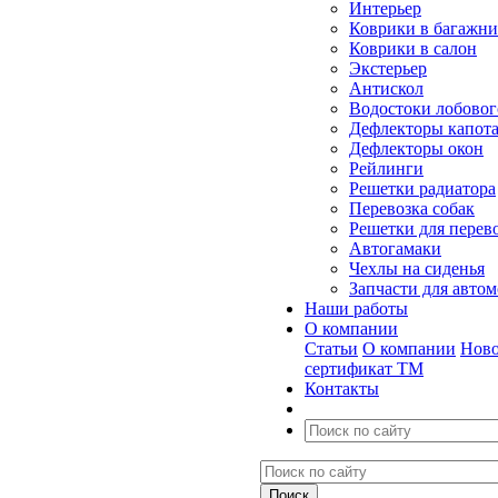
Интерьер
Коврики в багажн
Коврики в салон
Экстерьер
Антискол
Водостоки лобовог
Дефлекторы капот
Дефлекторы окон
Рейлинги
Решетки радиатора
Перевозка собак
Решетки для перев
Автогамаки
Чехлы на сиденья
Запчасти для авто
Наши работы
О компании
Статьи
О компании
Ново
сертификат ТМ
Контакты