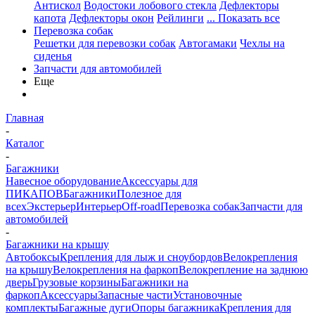
Антискол
Водостоки лобового стекла
Дефлекторы
капота
Дефлекторы окон
Рейлинги
... Показать все
Перевозка собак
Решетки для перевозки собак
Автогамаки
Чехлы на
сиденья
Запчасти для автомобилей
Еще
Главная
-
Каталог
-
Багажники
Навесное оборудование
Аксессуары для
ПИКАПОВ
Багажники
Полезное для
всех
Экстерьер
Интерьер
Off-road
Перевозка собак
Запчасти для
автомобилей
-
Багажники на крышу
Автобоксы
Крепления для лыж и сноубордов
Велокрепления
на крышу
Велокрепления на фаркоп
Велокрепление на заднюю
дверь
Грузовые корзины
Багажники на
фаркоп
Аксессуары
Запасные части
Установочные
комплекты
Багажные дуги
Опоры багажника
Крепления для