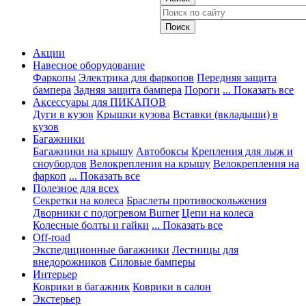
Акции
Навесное оборудование
Фаркопы
Электрика для фаркопов
Передняя защита
бампера
Задняя защита бампера
Пороги
... Показать все
Аксессуары для ПИКАПОВ
Дуги в кузов
Крышки кузова
Вставки (вкладыши) в
кузов
Багажники
Багажники на крышу
Автобоксы
Крепления для лыж и
сноубордов
Велокрепления на крышу
Велокрепления на
фаркоп
... Показать все
Полезное для всех
Секретки на колеса
Браслеты противоскольжения
Дворники с подогревом Burner
Цепи на колеса
Колесные болты и гайки
... Показать все
Off-road
Экспедиционные багажники
Лестницы для
внедорожников
Силовые бамперы
Интерьер
Коврики в багажник
Коврики в салон
Экстерьер