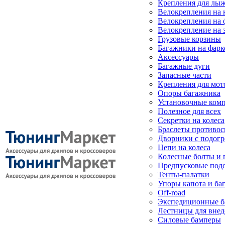
Крепления для лыж
Велокрепления на
Велокрепления на 
Велокрепление на 
Грузовые корзины
Багажники на фарк
Аксессуары
Багажные дуги
Запасные части
Крепления для мот
Опоры багажника
Установочные ком
Полезное для всех
Секретки на колеса
Браслеты противо
Дворники с подогр
Цепи на колеса
Колесные болты и 
Предпусковые под
Тенты-палатки
Упоры капота и ба
Off-road
Экспедиционные б
Лестницы для вне
Силовые бамперы