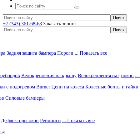
+7 (343) 361-68-68
Заказать звонок
ера
Задняя защита бампера
Пороги
... Показать все
в
ноубордов
Велокрепления на крышу
Велокрепления на фаркоп
..
и с подогревом Burner
Цепи на колеса
Колесные болты и гайки
ов
Силовые бамперы
Дефлекторы окон
Рейлинги
... Показать все
ья