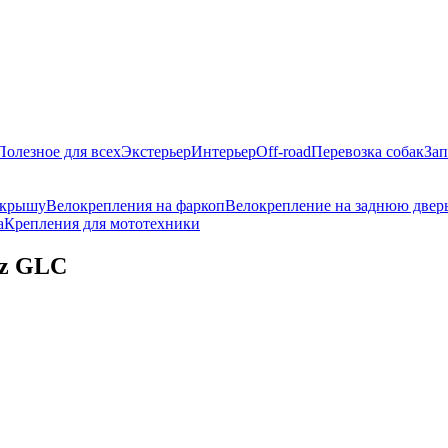
Полезное для всех
Экстерьер
Интерьер
Off-road
Перевозка собак
Зап
 крышу
Велокрепления на фаркоп
Велокрепление на заднюю двер
а
Крепления для мототехники
nz GLC