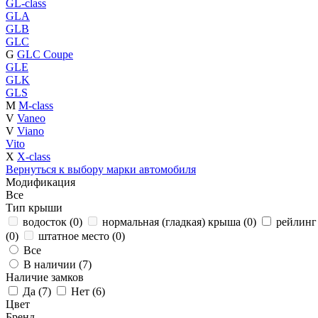
GL-class
GLA
GLB
GLC
G
GLC Coupe
GLE
GLK
GLS
M
M-class
V
Vaneo
V
Viano
Vito
X
X-class
Вернуться к выбору марки автомобиля
Модификация
Все
Тип крыши
водосток (
0
)
нормальная (гладкая) крыша (
0
)
рейлинг 
(
0
)
штатное место (
0
)
Все
В наличии (
7
)
Наличие замков
Да (
7
)
Нет (
6
)
Цвет
Бренд