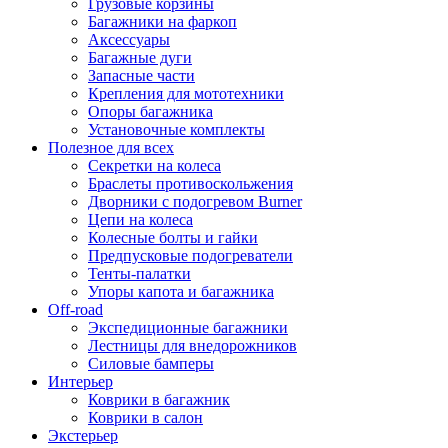
Грузовые корзины
Багажники на фаркоп
Аксессуары
Багажные дуги
Запасные части
Крепления для мототехники
Опоры багажника
Установочные комплекты
Полезное для всех
Секретки на колеса
Браслеты противоскольжения
Дворники с подогревом Burner
Цепи на колеса
Колесные болты и гайки
Предпусковые подогреватели
Тенты-палатки
Упоры капота и багажника
Off-road
Экспедиционные багажники
Лестницы для внедорожников
Силовые бамперы
Интерьер
Коврики в багажник
Коврики в салон
Экстерьер