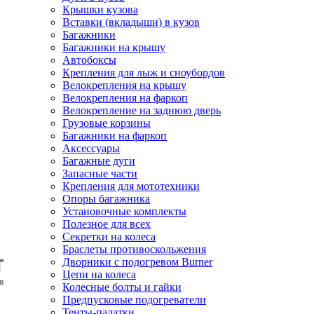
Крышки кузова
Вставки (вкладыши) в кузов
Багажники
Багажники на крышу
Автобоксы
Крепления для лыж и сноубордов
Велокрепления на крышу
Велокрепления на фаркоп
Велокрепление на заднюю дверь
Грузовые корзины
Багажники на фаркоп
Аксессуары
Багажные дуги
Запасные части
Крепления для мототехники
Опоры багажника
Установочные комплекты
Полезное для всех
Секретки на колеса
Браслеты противоскольжения
Дворники с подогревом Burner
Цепи на колеса
Колесные болты и гайки
Предпусковые подогреватели
Тенты-палатки