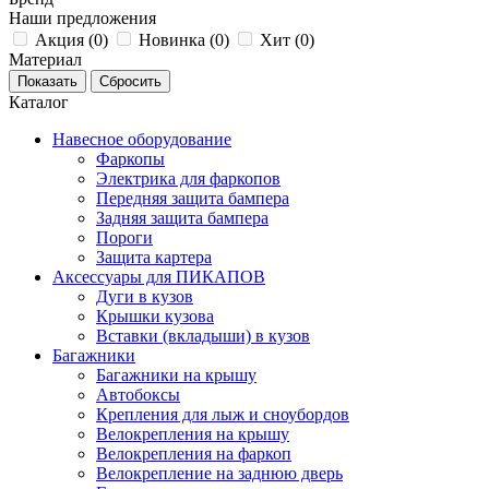
Наши предложения
Акция (
0
)
Новинка (
0
)
Хит (
0
)
Материал
Каталог
Навесное оборудование
Фаркопы
Электрика для фаркопов
Передняя защита бампера
Задняя защита бампера
Пороги
Защита картера
Аксессуары для ПИКАПОВ
Дуги в кузов
Крышки кузова
Вставки (вкладыши) в кузов
Багажники
Багажники на крышу
Автобоксы
Крепления для лыж и сноубордов
Велокрепления на крышу
Велокрепления на фаркоп
Велокрепление на заднюю дверь