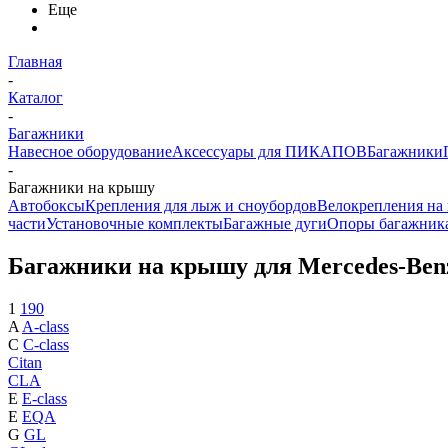
Еще
Главная
-
Каталог
-
Багажники
Навесное оборудование
Аксессуары для ПИКАПОВ
Багажники
-
Багажники на крышу
Автобоксы
Крепления для лыж и сноубордов
Велокрепления на
части
Установочные комплекты
Багажные дуги
Опоры багажник
Багажники на крышу для Mercedes-Be
1
190
A
A-class
C
C-class
Citan
CLA
E
E-class
E
EQA
G
GL