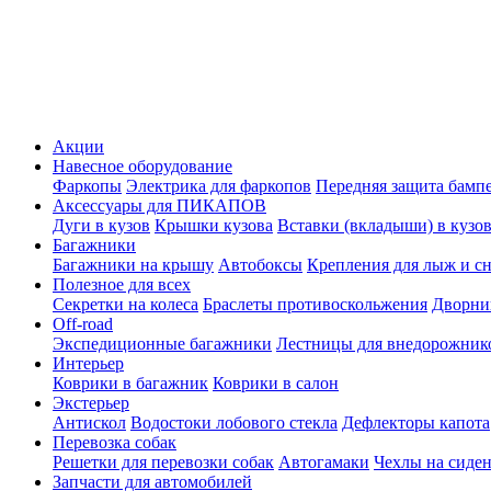
Акции
Навесное оборудование
Фаркопы
Электрика для фаркопов
Передняя защита бамп
Аксессуары для ПИКАПОВ
Дуги в кузов
Крышки кузова
Вставки (вкладыши) в кузо
Багажники
Багажники на крышу
Автобоксы
Крепления для лыж и с
Полезное для всех
Секретки на колеса
Браслеты противоскольжения
Дворник
Off-road
Экспедиционные багажники
Лестницы для внедорожник
Интерьер
Коврики в багажник
Коврики в салон
Экстерьер
Антискол
Водостоки лобового стекла
Дефлекторы капота
Перевозка собак
Решетки для перевозки собак
Автогамаки
Чехлы на сиден
Запчасти для автомобилей