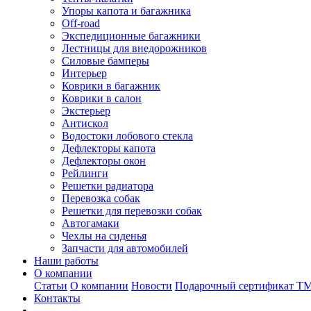
Упоры капота и багажника
Off-road
Экспедиционные багажники
Лестницы для внедорожников
Силовые бамперы
Интерьер
Коврики в багажник
Коврики в салон
Экстерьер
Антискол
Водостоки лобового стекла
Дефлекторы капота
Дефлекторы окон
Рейлинги
Решетки радиатора
Перевозка собак
Решетки для перевозки собак
Автогамаки
Чехлы на сиденья
Запчасти для автомобилей
Наши работы
О компании
Статьи
О компании
Новости
Подарочный сертификат Т
Контакты