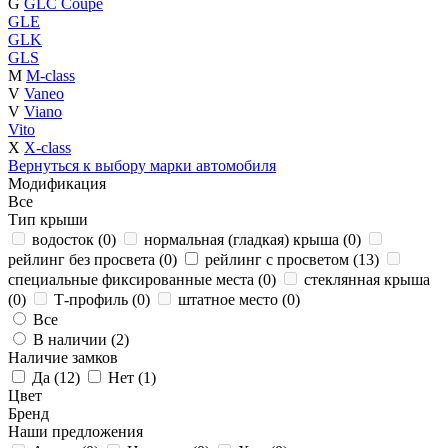
G
GLC Coupe
GLE
GLK
GLS
M
M-class
V
Vaneo
V
Viano
Vito
X
X-class
Вернуться к выбору марки автомобиля
Модификация
Все
Тип крыши
водосток (
0
)
нормальная (гладкая) крыша (
0
)
рейлинг без просвета (
0
)
рейлинг с просветом (
13
)
специальные фиксированные места (
0
)
стеклянная крыша
(
0
)
Т-профиль (
0
)
штатное место (
0
)
Все
В наличии (
2
)
Наличие замков
Да (
12
)
Нет (
1
)
Цвет
Бренд
Наши предложения