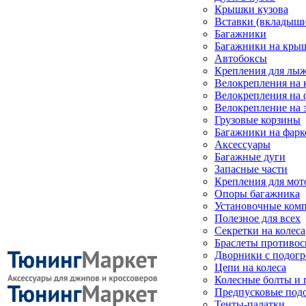
Крышки кузова
Вставки (вкладыши
Багажники
Багажники на кры
Автобоксы
Крепления для лыж
Велокрепления на
Велокрепления на 
Велокрепление на 
Грузовые корзины
Багажники на фарк
Аксессуары
Багажные дуги
Запасные части
Крепления для мот
Опоры багажника
Установочные ком
Полезное для всех
Секретки на колеса
Браслеты противо
Дворники с подогр
Цепи на колеса
Колесные болты и 
Предпусковые под
Тенты-палатки