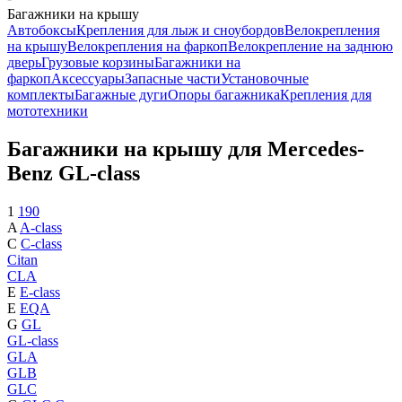
Багажники на крышу
Автобоксы
Крепления для лыж и сноубордов
Велокрепления
на крышу
Велокрепления на фаркоп
Велокрепление на заднюю
дверь
Грузовые корзины
Багажники на
фаркоп
Аксессуары
Запасные части
Установочные
комплекты
Багажные дуги
Опоры багажника
Крепления для
мототехники
Багажники на крышу для Mercedes-
Benz GL-class
1
190
A
A-class
C
C-class
Citan
CLA
E
E-class
E
EQA
G
GL
GL-class
GLA
GLB
GLC