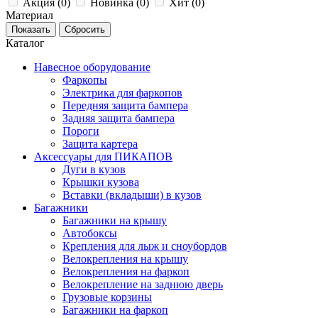
Акция (
0
)
Новинка (
0
)
Хит (
0
)
Материал
Каталог
Навесное оборудование
Фаркопы
Электрика для фаркопов
Передняя защита бампера
Задняя защита бампера
Пороги
Защита картера
Аксессуары для ПИКАПОВ
Дуги в кузов
Крышки кузова
Вставки (вкладыши) в кузов
Багажники
Багажники на крышу
Автобоксы
Крепления для лыж и сноубордов
Велокрепления на крышу
Велокрепления на фаркоп
Велокрепление на заднюю дверь
Грузовые корзины
Багажники на фаркоп