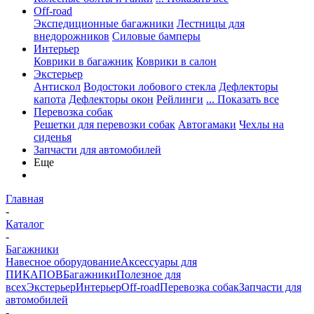
Off-road
Экспедиционные багажники
Лестницы для
внедорожников
Силовые бамперы
Интерьер
Коврики в багажник
Коврики в салон
Экстерьер
Антискол
Водостоки лобового стекла
Дефлекторы
капота
Дефлекторы окон
Рейлинги
... Показать все
Перевозка собак
Решетки для перевозки собак
Автогамаки
Чехлы на
сиденья
Запчасти для автомобилей
Еще
Главная
-
Каталог
-
Багажники
Навесное оборудование
Аксессуары для
ПИКАПОВ
Багажники
Полезное для
всех
Экстерьер
Интерьер
Off-road
Перевозка собак
Запчасти для
автомобилей
-