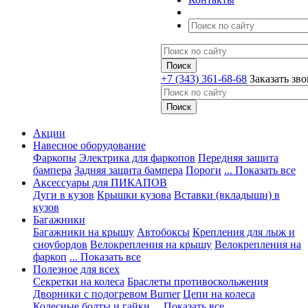
+7 (343) 361-68-68
Заказать зв
Акции
Навесное оборудование
Фаркопы
Электрика для фаркопов
Передняя защита
бампера
Задняя защита бампера
Пороги
... Показать все
Аксессуары для ПИКАПОВ
Дуги в кузов
Крышки кузова
Вставки (вкладыши) в
кузов
Багажники
Багажники на крышу
Автобоксы
Крепления для лыж и
сноубордов
Велокрепления на крышу
Велокрепления на
фаркоп
... Показать все
Полезное для всех
Секретки на колеса
Браслеты противоскольжения
Дворники с подогревом Burner
Цепи на колеса
Колесные болты и гайки
... Показать все