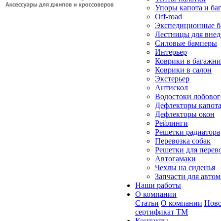
Упоры капота и ба
Off-road
Экспедиционные б
Лестницы для вне
Силовые бамперы
Интерьер
Коврики в багажн
Коврики в салон
Экстерьер
Антискол
Водостоки лобовог
Дефлекторы капот
Дефлекторы окон
Рейлинги
Решетки радиатора
Перевозка собак
Решетки для перев
Автогамаки
Чехлы на сиденья
Запчасти для авто
Наши работы
О компании
Статьи
О компании
Ново
сертификат ТМ
Контакты