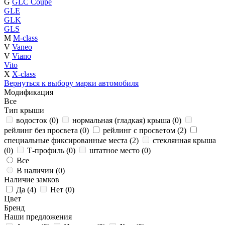
G
GLC Coupe
GLE
GLK
GLS
M
M-class
V
Vaneo
V
Viano
Vito
X
X-class
Вернуться к выбору марки автомобиля
Модификация
Все
Тип крыши
водосток (
0
)
нормальная (гладкая) крыша (
0
)
рейлинг без просвета (
0
)
рейлинг с просветом (
2
)
специальные фиксированные места (
2
)
стеклянная крыша
(
0
)
Т-профиль (
0
)
штатное место (
0
)
Все
В наличии (
0
)
Наличие замков
Да (
4
)
Нет (
0
)
Цвет
Бренд
Наши предложения