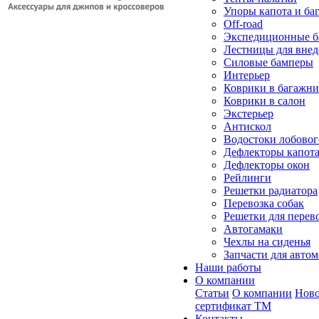
Упоры капота и ба
Off-road
Экспедиционные б
Лестницы для вне
Силовые бамперы
Интерьер
Коврики в багажн
Коврики в салон
Экстерьер
Антискол
Водостоки лобовог
Дефлекторы капот
Дефлекторы окон
Рейлинги
Решетки радиатора
Перевозка собак
Решетки для перев
Автогамаки
Чехлы на сиденья
Запчасти для авто
Наши работы
О компании
Статьи
О компании
Ново
сертификат ТМ
Контакты