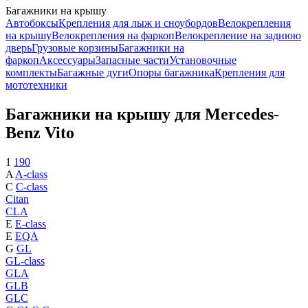
Багажники на крышу
Автобоксы
Крепления для лыж и сноубордов
Велокрепления
на крышу
Велокрепления на фаркоп
Велокрепление на заднюю
дверь
Грузовые корзины
Багажники на
фаркоп
Аксессуары
Запасные части
Установочные
комплекты
Багажные дуги
Опоры багажника
Крепления для
мототехники
Багажники на крышу для Mercedes-
Benz Vito
1
190
A
A-class
C
C-class
Citan
CLA
E
E-class
E
EQA
G
GL
GL-class
GLA
GLB
GLC