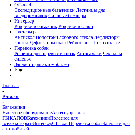
Off-road
Экспедиционные багажники
Лестницы для
внедорожников
Силовые бамперы
Интерьер
Коврики в багажник
Коврики в салон
Экстерьер
Антискол
Водостоки лобового стекла
Дефлекторы
капота
Дефлекторы окон
Рейлинги
... Показать все
Перевозка собак
Решетки для перевозки собак
Автогамаки
Чехлы на
сиденья
Запчасти для автомобилей
Еще
Главная
-
Каталог
-
Багажники
Навесное оборудование
Аксессуары для
ПИКАПОВ
Багажники
Полезное для
всех
Экстерьер
Интерьер
Off-road
Перевозка собак
Запчасти для
автомобилей
-