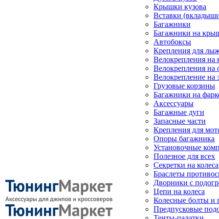
Крышки кузова
Вставки (вкладыши
Багажники
Багажники на кры
Автобоксы
Крепления для лыж
Велокрепления на
Велокрепления на 
Велокрепление на 
Грузовые корзины
Багажники на фарк
Аксессуары
Багажные дуги
Запасные части
Крепления для мот
Опоры багажника
Установочные ком
Полезное для всех
Секретки на колеса
Браслеты противо
Дворники с подогр
Цепи на колеса
Колесные болты и 
Предпусковые под
Тенты-палатки