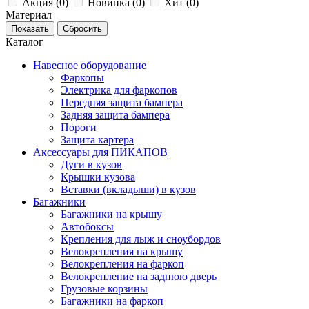
Акция (
0
)
Новинка (
0
)
Хит (
0
)
Материал
Каталог
Навесное оборудование
Фаркопы
Электрика для фаркопов
Передняя защита бампера
Задняя защита бампера
Пороги
Защита картера
Аксессуары для ПИКАПОВ
Дуги в кузов
Крышки кузова
Вставки (вкладыши) в кузов
Багажники
Багажники на крышу
Автобоксы
Крепления для лыж и сноубордов
Велокрепления на крышу
Велокрепления на фаркоп
Велокрепление на заднюю дверь
Грузовые корзины
Багажники на фаркоп