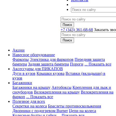
+7 (343) 361-68-68
Заказать зв
Акции
Навесное оборудование
Фаркопы
Электрика для фаркопов
Передняя защита
бампера
Задняя защита бампера
Пороги
... Показать все
Аксессуары для ПИКАПОВ
Дуги в кузов
Крышки кузова
Вставки (вкладыши) в
кузов
Багажники
Багажники на крышу
Автобоксы
Крепления для лыж и
сноубордов
Велокрепления на крышу
Велокрепления на
фаркоп
... Показать все
Полезное для всех
Секретки на колеса
Браслеты противоскольжения
Дворники с подогревом Burner
Цепи на колеса
Колесные болты и гайки
... Показать все