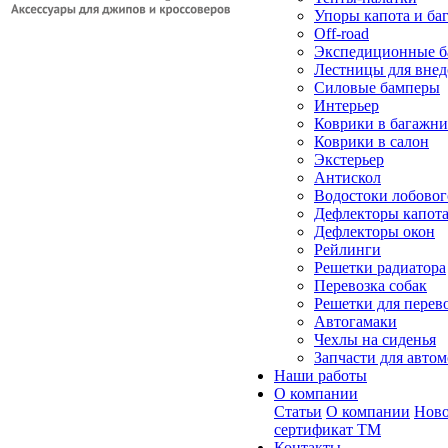
Упоры капота и ба
Off-road
Экспедиционные б
Лестницы для вне
Силовые бамперы
Интерьер
Коврики в багажн
Коврики в салон
Экстерьер
Антискол
Водостоки лобовог
Дефлекторы капот
Дефлекторы окон
Рейлинги
Решетки радиатора
Перевозка собак
Решетки для перев
Автогамаки
Чехлы на сиденья
Запчасти для авто
Наши работы
О компании
Статьи
О компании
Ново
сертификат ТМ
Контакты