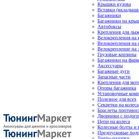
Крышки кузова
Вставки (вкладыши
Багажники
Багажники на кры
Автобоксы
Крепления для лыж
Велокрепления на
Велокрепления на 
Велокрепление на 
Грузовые корзины
Багажники на фарк
Аксессуары
Багажные дуги
Запасные части
Крепления для мот
Опоры багажника
Установочные ком
Полезное для всех
Секретки на колеса
Браслеты противо
Дворники с подогр
Цепи на колеса
Колесные болты и 
Предпусковые под
Тенты-палатки