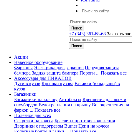
+7 (343) 361-68-68
Заказать зв
Акции
Навесное оборудование
Фаркопы
Электрика для фаркопов
Передняя защита
бампера
Задняя защита бампера
Пороги
... Показать все
Аксессуары для ПИКАПОВ
Дуги в кузов
Крышки кузова
Вставки (вкладыши) в
кузов
Багажники
Багажники на крышу
Автобоксы
Крепления для лыж и
сноубордов
Велокрепления на крышу
Велокрепления на
фаркоп
... Показать все
Полезное для всех
Секретки на колеса
Браслеты противоскольжения
Дворники с подогревом Burner
Цепи на колеса
Колесные болты и гайки
... Показать все