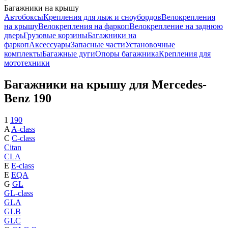
Багажники на крышу
Автобоксы
Крепления для лыж и сноубордов
Велокрепления
на крышу
Велокрепления на фаркоп
Велокрепление на заднюю
дверь
Грузовые корзины
Багажники на
фаркоп
Аксессуары
Запасные части
Установочные
комплекты
Багажные дуги
Опоры багажника
Крепления для
мототехники
Багажники на крышу для Mercedes-
Benz 190
1
190
A
A-class
C
C-class
Citan
CLA
E
E-class
E
EQA
G
GL
GL-class
GLA
GLB
GLC