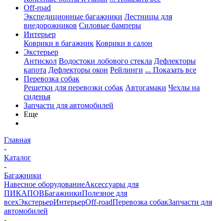
Off-road
Экспедиционные багажники
Лестницы для
внедорожников
Силовые бамперы
Интерьер
Коврики в багажник
Коврики в салон
Экстерьер
Антискол
Водостоки лобового стекла
Дефлекторы
капота
Дефлекторы окон
Рейлинги
... Показать все
Перевозка собак
Решетки для перевозки собак
Автогамаки
Чехлы на
сиденья
Запчасти для автомобилей
Еще
Главная
-
Каталог
-
Багажники
Навесное оборудование
Аксессуары для
ПИКАПОВ
Багажники
Полезное для
всех
Экстерьер
Интерьер
Off-road
Перевозка собак
Запчасти для
автомобилей
-