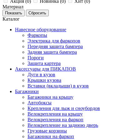
Акция (
0
)
Новинка (
0
)
Хит (
0
)
Материал
Каталог
Навесное оборудование
Фаркопы
Электрика для фаркопов
Передняя защита бампера
Задняя защита бампера
Пороги
Защита картера
Аксессуары для ПИКАПОВ
Дуги в кузов
Крышки кузова
Вставки (вкладыши) в кузов
Багажники
Багажники на крышу
Автобоксы
Крепления для лыж и сноубордов
Велокрепления на крышу
Велокрепления на фаркоп
Велокрепление на заднюю дверь
Грузовые корзины
Багажники на фаркоп