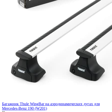
Багажник Thule WingBar на аэродинамических дугах для
Mercedes-Benz 190 (W201)