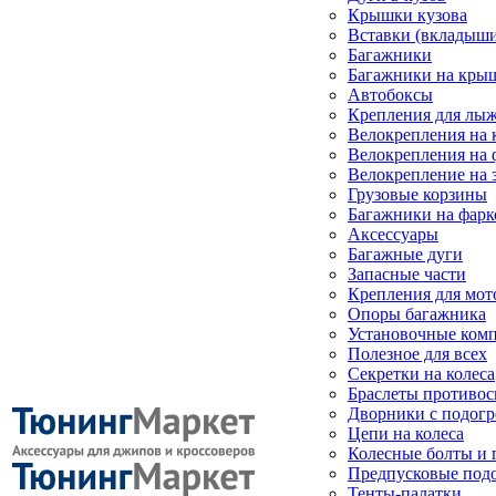
Крышки кузова
Вставки (вкладыши
Багажники
Багажники на кры
Автобоксы
Крепления для лыж
Велокрепления на
Велокрепления на 
Велокрепление на 
Грузовые корзины
Багажники на фарк
Аксессуары
Багажные дуги
Запасные части
Крепления для мот
Опоры багажника
Установочные ком
Полезное для всех
Секретки на колеса
Браслеты противо
Дворники с подогр
Цепи на колеса
Колесные болты и 
Предпусковые под
Тенты-палатки