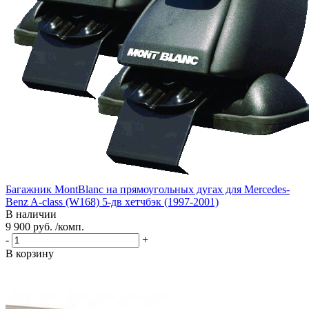
Багажник MontBlanc на прямоугольных дугах для Mercedes-
Benz A-class (W168) 5-дв хетчбэк (1997-2001)
В наличии
9 900 руб. /комп.
-
+
В корзину