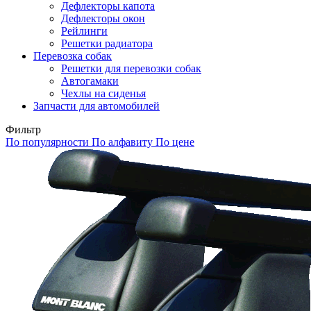
Дефлекторы капота
Дефлекторы окон
Рейлинги
Решетки радиатора
Перевозка собак
Решетки для перевозки собак
Автогамаки
Чехлы на сиденья
Запчасти для автомобилей
Фильтр
По популярности
По алфавиту
По цене