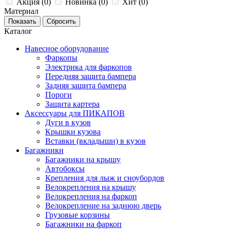
Акция (
0
)
Новинка (
0
)
Хит (
0
)
Материал
Каталог
Навесное оборудование
Фаркопы
Электрика для фаркопов
Передняя защита бампера
Задняя защита бампера
Пороги
Защита картера
Аксессуары для ПИКАПОВ
Дуги в кузов
Крышки кузова
Вставки (вкладыши) в кузов
Багажники
Багажники на крышу
Автобоксы
Крепления для лыж и сноубордов
Велокрепления на крышу
Велокрепления на фаркоп
Велокрепление на заднюю дверь
Грузовые корзины
Багажники на фаркоп