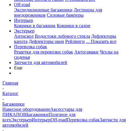
Off-road
Экспедиционные багажники
Лестницы для
внедорожников
Силовые бамперы
Интерьер
Коврики в багажник
Коврики в салон
Экстерьер
Антискол
Водостоки лобового стекла
Дефлекторы
капота
Дефлекторы окон
Рейлинги
... Показать все
Перевозка собак
Решетки для перевозки собак
Автогамаки
Чехлы на
сиденья
Запчасти для автомобилей
Еще
Главная
-
Каталог
-
Багажники
Навесное оборудование
Аксессуары для
ПИКАПОВ
Багажники
Полезное для
всех
Экстерьер
Интерьер
Off-road
Перевозка собак
Запчасти для
автомобилей
-