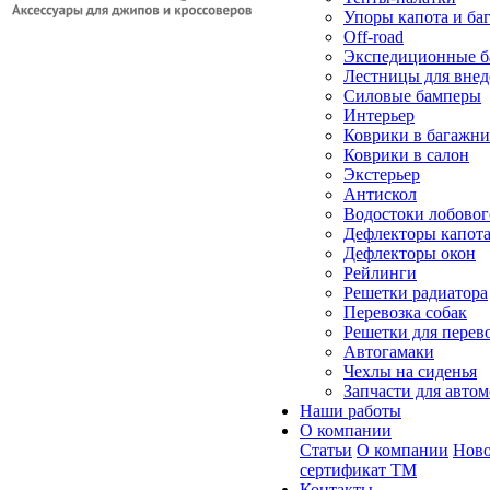
Упоры капота и ба
Off-road
Экспедиционные б
Лестницы для вне
Силовые бамперы
Интерьер
Коврики в багажн
Коврики в салон
Экстерьер
Антискол
Водостоки лобовог
Дефлекторы капот
Дефлекторы окон
Рейлинги
Решетки радиатора
Перевозка собак
Решетки для перев
Автогамаки
Чехлы на сиденья
Запчасти для авто
Наши работы
О компании
Статьи
О компании
Ново
сертификат ТМ
Контакты