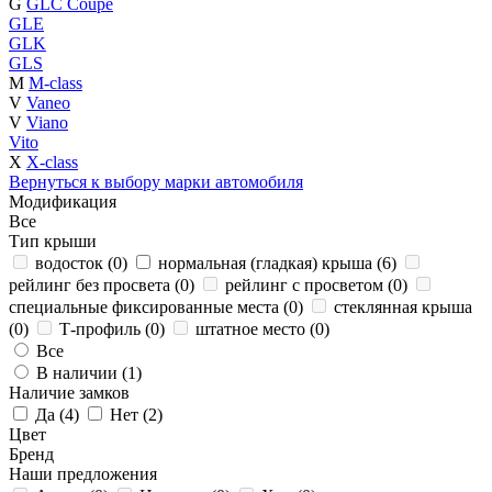
G
GLC Coupe
GLE
GLK
GLS
M
M-class
V
Vaneo
V
Viano
Vito
X
X-class
Вернуться к выбору марки автомобиля
Модификация
Все
Тип крыши
водосток (
0
)
нормальная (гладкая) крыша (
6
)
рейлинг без просвета (
0
)
рейлинг с просветом (
0
)
специальные фиксированные места (
0
)
стеклянная крыша
(
0
)
Т-профиль (
0
)
штатное место (
0
)
Все
В наличии (
1
)
Наличие замков
Да (
4
)
Нет (
2
)
Цвет
Бренд
Наши предложения