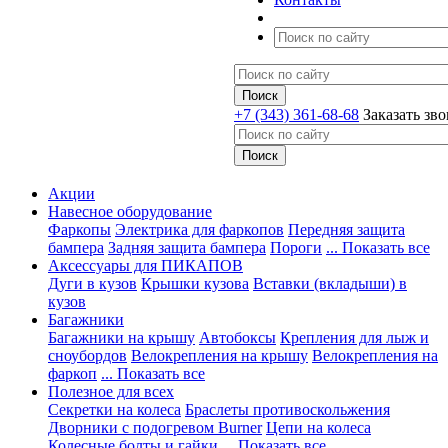
+7 (343) 361-68-68
Заказать зв
Акции
Навесное оборудование
Фаркопы
Электрика для фаркопов
Передняя защита
бампера
Задняя защита бампера
Пороги
... Показать все
Аксессуары для ПИКАПОВ
Дуги в кузов
Крышки кузова
Вставки (вкладыши) в
кузов
Багажники
Багажники на крышу
Автобоксы
Крепления для лыж и
сноубордов
Велокрепления на крышу
Велокрепления на
фаркоп
... Показать все
Полезное для всех
Секретки на колеса
Браслеты противоскольжения
Дворники с подогревом Burner
Цепи на колеса
Колесные болты и гайки
... Показать все