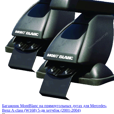
Багажник MontBlanc на прямоугольных дугах для Mercedes-
Benz A-class (W168) 5-дв хетчбэк (2001-2004)