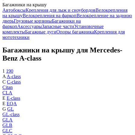
Багажники на крышу
Автобоксы
Крепления для лыж и сноубордов
Велокрепления
на крышу
Велокрепления на фаркоп
Велокрепление на заднюю
дверь
Грузовые корзины
Багажники на
фаркоп
Аксессуары
Запасные части
Установочные
комплекты
Багажные дуги
Опоры багажника
Крепления для
мототехники
Багажники на крышу для Mercedes-
Benz A-class
1
190
A
A-class
C
C-class
Citan
CLA
E
E-class
E
EQA
G
GL
GL-class
GLA
GLB
GLC