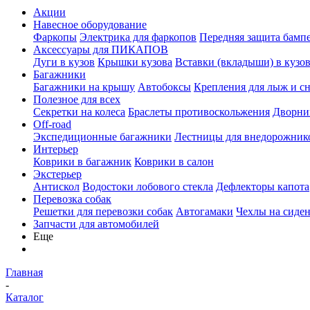
Акции
Навесное оборудование
Фаркопы
Электрика для фаркопов
Передняя защита бамп
Аксессуары для ПИКАПОВ
Дуги в кузов
Крышки кузова
Вставки (вкладыши) в кузо
Багажники
Багажники на крышу
Автобоксы
Крепления для лыж и с
Полезное для всех
Секретки на колеса
Браслеты противоскольжения
Дворник
Off-road
Экспедиционные багажники
Лестницы для внедорожник
Интерьер
Коврики в багажник
Коврики в салон
Экстерьер
Антискол
Водостоки лобового стекла
Дефлекторы капота
Перевозка собак
Решетки для перевозки собак
Автогамаки
Чехлы на сиден
Запчасти для автомобилей
Еще
Главная
-
Каталог
-