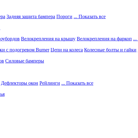
ера
Задняя защита бампера
Пороги
... Показать все
в
ноубордов
Велокрепления на крышу
Велокрепления на фаркоп
..
и с подогревом Burner
Цепи на колеса
Колесные болты и гайки
ов
Силовые бамперы
Дефлекторы окон
Рейлинги
... Показать все
ья