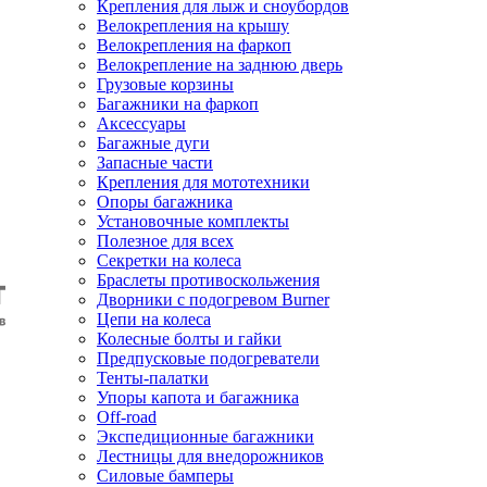
Крепления для лыж и сноубордов
Велокрепления на крышу
Велокрепления на фаркоп
Велокрепление на заднюю дверь
Грузовые корзины
Багажники на фаркоп
Аксессуары
Багажные дуги
Запасные части
Крепления для мототехники
Опоры багажника
Установочные комплекты
Полезное для всех
Секретки на колеса
Браслеты противоскольжения
Дворники с подогревом Burner
Цепи на колеса
Колесные болты и гайки
Предпусковые подогреватели
Тенты-палатки
Упоры капота и багажника
Off-road
Экспедиционные багажники
Лестницы для внедорожников
Силовые бамперы