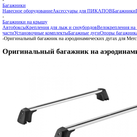
Багажники
Навесное оборудование
Аксессуары для ПИКАПОВ
Багажники
-
Багажники на крышу
Автобоксы
Крепления для лыж и сноубордов
Велокрепления на
части
Установочные комплекты
Багажные дуги
Опоры багажник
-
Оригинальный багажник на аэродинамических дугах для Merc
Оригинальный багажник на аэродинамич