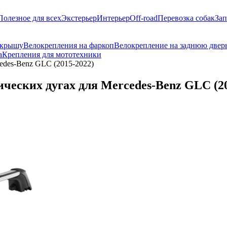
Полезное для всех
Экстерьер
Интерьер
Off-road
Перевозка собак
Зап
 крышу
Велокрепления на фаркоп
Велокрепление на заднюю двер
а
Крепления для мототехники
edes-Benz GLC (2015-2022)
еских дугах для Mercedes-Benz GLC (20