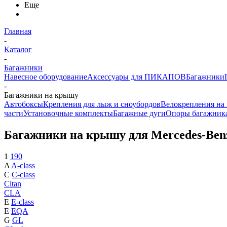
Еще
Главная
-
Каталог
-
Багажники
Навесное оборудование
Аксессуары для ПИКАПОВ
Багажники
-
Багажники на крышу
Автобоксы
Крепления для лыж и сноубордов
Велокрепления на
части
Установочные комплекты
Багажные дуги
Опоры багажник
Багажники на крышу для Mercedes-Benz
1
190
A
A-class
C
C-class
Citan
CLA
E
E-class
E
EQA
G
GL