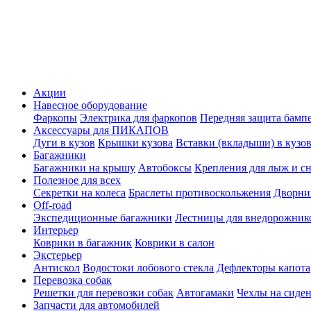
Акции
Навесное оборудование
Фаркопы
Электрика для фаркопов
Передняя защита бамп
Аксессуары для ПИКАПОВ
Дуги в кузов
Крышки кузова
Вставки (вкладыши) в кузо
Багажники
Багажники на крышу
Автобоксы
Крепления для лыж и с
Полезное для всех
Секретки на колеса
Браслеты противоскольжения
Дворник
Off-road
Экспедиционные багажники
Лестницы для внедорожник
Интерьер
Коврики в багажник
Коврики в салон
Экстерьер
Антискол
Водостоки лобового стекла
Дефлекторы капота
Перевозка собак
Решетки для перевозки собак
Автогамаки
Чехлы на сиден
Запчасти для автомобилей