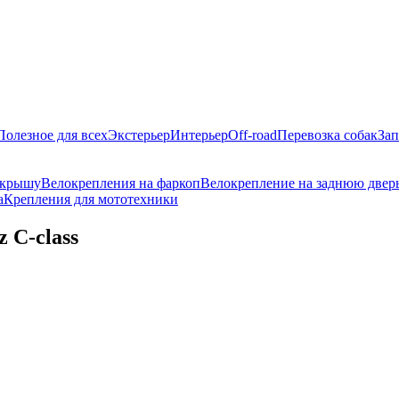
Полезное для всех
Экстерьер
Интерьер
Off-road
Перевозка собак
Зап
 крышу
Велокрепления на фаркоп
Велокрепление на заднюю двер
а
Крепления для мототехники
 C-class