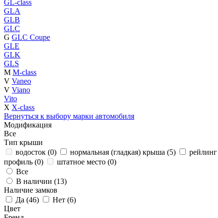
GL-class
GLA
GLB
GLC
G
GLC Coupe
GLE
GLK
GLS
M
M-class
V
Vaneo
V
Viano
Vito
X
X-class
Вернуться к выбору марки автомобиля
Модификация
Все
Тип крыши
водосток (
0
)
нормальная (гладкая) крыша (
5
)
рейлинг 
профиль (
0
)
штатное место (
0
)
Все
В наличии (
13
)
Наличие замков
Да (
46
)
Нет (
6
)
Цвет
Бренд