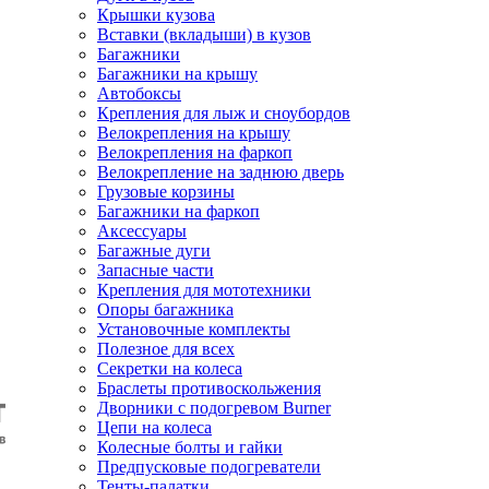
Крышки кузова
Вставки (вкладыши) в кузов
Багажники
Багажники на крышу
Автобоксы
Крепления для лыж и сноубордов
Велокрепления на крышу
Велокрепления на фаркоп
Велокрепление на заднюю дверь
Грузовые корзины
Багажники на фаркоп
Аксессуары
Багажные дуги
Запасные части
Крепления для мототехники
Опоры багажника
Установочные комплекты
Полезное для всех
Секретки на колеса
Браслеты противоскольжения
Дворники с подогревом Burner
Цепи на колеса
Колесные болты и гайки
Предпусковые подогреватели
Тенты-палатки