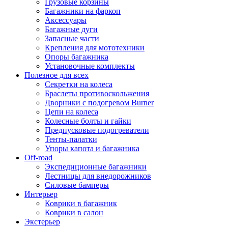
Грузовые корзины
Багажники на фаркоп
Аксессуары
Багажные дуги
Запасные части
Крепления для мототехники
Опоры багажника
Установочные комплекты
Полезное для всех
Секретки на колеса
Браслеты противоскольжения
Дворники с подогревом Burner
Цепи на колеса
Колесные болты и гайки
Предпусковые подогреватели
Тенты-палатки
Упоры капота и багажника
Off-road
Экспедиционные багажники
Лестницы для внедорожников
Силовые бамперы
Интерьер
Коврики в багажник
Коврики в салон
Экстерьер