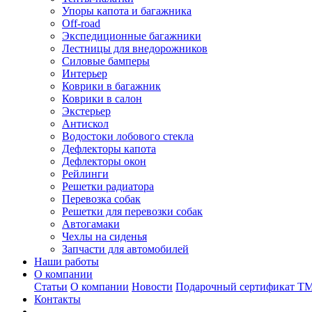
Упоры капота и багажника
Off-road
Экспедиционные багажники
Лестницы для внедорожников
Силовые бамперы
Интерьер
Коврики в багажник
Коврики в салон
Экстерьер
Антискол
Водостоки лобового стекла
Дефлекторы капота
Дефлекторы окон
Рейлинги
Решетки радиатора
Перевозка собак
Решетки для перевозки собак
Автогамаки
Чехлы на сиденья
Запчасти для автомобилей
Наши работы
О компании
Статьи
О компании
Новости
Подарочный сертификат Т
Контакты