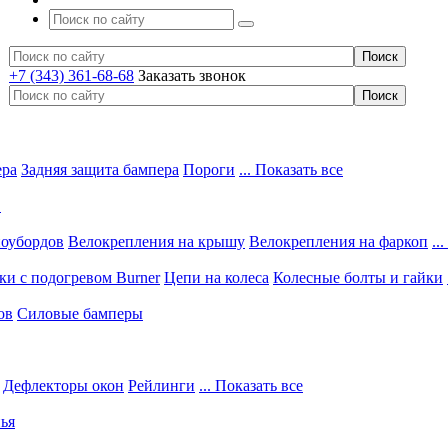
+7 (343) 361-68-68
Заказать звонок
ера
Задняя защита бампера
Пороги
... Показать все
в
ноубордов
Велокрепления на крышу
Велокрепления на фаркоп
..
и с подогревом Burner
Цепи на колеса
Колесные болты и гайки
ов
Силовые бамперы
Дефлекторы окон
Рейлинги
... Показать все
ья