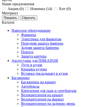
Наши предложения
Акция (
0
)
Новинка (
14
)
Хит (
0
)
Материал
Каталог
Навесное оборудование
Фаркопы
Электрика для фаркопов
Передняя защита бампера
Задняя защита бампера
Пороги
Защита картера
Аксессуары для ПИКАПОВ
Дуги в кузов
Крышки кузова
Вставки (вкладыши) в кузов
Багажники
Багажники на крышу
Автобоксы
Крепления для лыж и сноубордов
Велокрепления на крышу
Велокрепления на фаркоп
Велокрепление на заднюю дверь