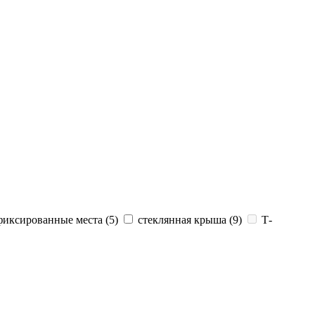
фиксированные места (
5
)
стеклянная крыша (
9
)
Т-