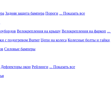
ера
Задняя защита бампера
Пороги
... Показать все
в
ноубордов
Велокрепления на крышу
Велокрепления на фаркоп
..
и с подогревом Burner
Цепи на колеса
Колесные болты и гайки
ов
Силовые бамперы
Дефлекторы окон
Рейлинги
... Показать все
ья