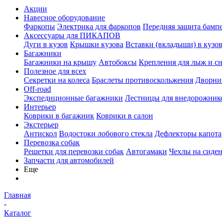
Акции
Навесное оборудование
Фаркопы
Электрика для фаркопов
Передняя защита бамп
Аксессуары для ПИКАПОВ
Дуги в кузов
Крышки кузова
Вставки (вкладыши) в кузо
Багажники
Багажники на крышу
Автобоксы
Крепления для лыж и с
Полезное для всех
Секретки на колеса
Браслеты противоскольжения
Дворник
Off-road
Экспедиционные багажники
Лестницы для внедорожник
Интерьер
Коврики в багажник
Коврики в салон
Экстерьер
Антискол
Водостоки лобового стекла
Дефлекторы капота
Перевозка собак
Решетки для перевозки собак
Автогамаки
Чехлы на сиден
Запчасти для автомобилей
Еще
Главная
-
Каталог
-