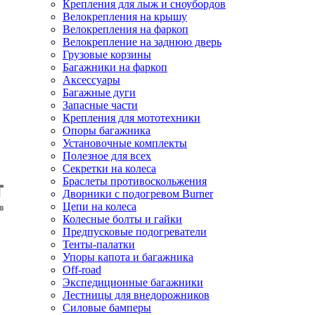
Крепления для лыж и сноубордов
Велокрепления на крышу
Велокрепления на фаркоп
Велокрепление на заднюю дверь
Грузовые корзины
Багажники на фаркоп
Аксессуары
Багажные дуги
Запасные части
Крепления для мототехники
Опоры багажника
Установочные комплекты
Полезное для всех
Секретки на колеса
Браслеты противоскольжения
Дворники с подогревом Burner
Цепи на колеса
Колесные болты и гайки
Предпусковые подогреватели
Тенты-палатки
Упоры капота и багажника
Off-road
Экспедиционные багажники
Лестницы для внедорожников
Силовые бамперы