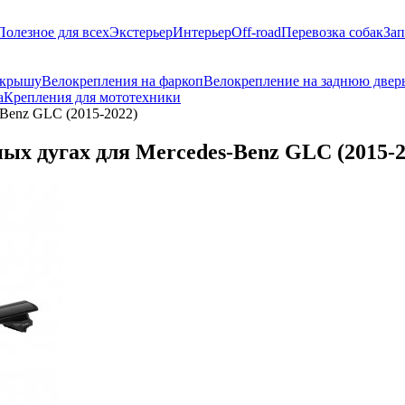
Полезное для всех
Экстерьер
Интерьер
Off-road
Перевозка собак
Зап
 крышу
Велокрепления на фаркоп
Велокрепление на заднюю двер
а
Крепления для мототехники
Benz GLC (2015-2022)
х дугах для Mercedes-Benz GLC (2015-2