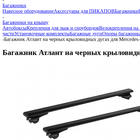
Багажники
Навесное оборудование
Аксессуары для ПИКАПОВ
Багажники
-
Багажники на крышу
Автобоксы
Крепления для лыж и сноубордов
Велокрепления на
части
Установочные комплекты
Багажные дуги
Опоры багажник
-
Багажник Атлант на черных крыловидных дугах для Mercedes-
Багажник Атлант на черных крыловидны