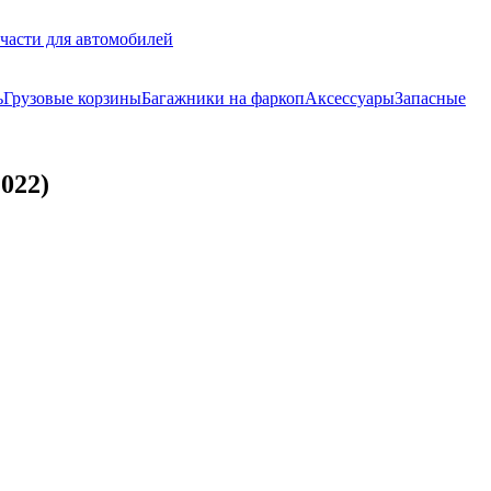
части для автомобилей
ь
Грузовые корзины
Багажники на фаркоп
Аксессуары
Запасные
022)