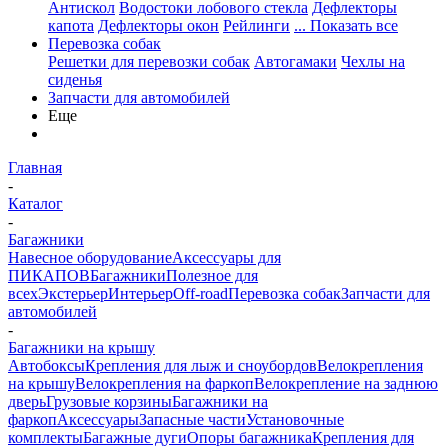
Антискол
Водостоки лобового стекла
Дефлекторы
капота
Дефлекторы окон
Рейлинги
... Показать все
Перевозка собак
Решетки для перевозки собак
Автогамаки
Чехлы на
сиденья
Запчасти для автомобилей
Еще
Главная
-
Каталог
-
Багажники
Навесное оборудование
Аксессуары для
ПИКАПОВ
Багажники
Полезное для
всех
Экстерьер
Интерьер
Off-road
Перевозка собак
Запчасти для
автомобилей
-
Багажники на крышу
Автобоксы
Крепления для лыж и сноубордов
Велокрепления
на крышу
Велокрепления на фаркоп
Велокрепление на заднюю
дверь
Грузовые корзины
Багажники на
фаркоп
Аксессуары
Запасные части
Установочные
комплекты
Багажные дуги
Опоры багажника
Крепления для