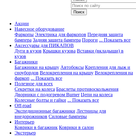
Акции
Навесное оборудование
Фаркопы
Электрика для фаркопов
Передняя защита
бампера
Задняя защита бампера
Пороги
... Показать все
Аксессуары для ПИКАПОВ
Дуги в кузов
Крышки кузова
Вставки (вкладыши) в
кузов
Багажники
Багажники на крышу
Автобоксы
Крепления для лыж и
сноубордов
Велокрепления на крышу
Велокрепления на
фаркоп
... Показать все
Полезное для всех
Секретки на колеса
Браслеты противоскольжения
Дворники с подогревом Burner
Цепи на колеса
Колесные болты и гайки
... Показать все
Off-road
Экспедиционные багажники
Лестницы для
внедорожников
Силовые бамперы
Интерьер
Коврики в багажник
Коврики в салон
Экстерьер