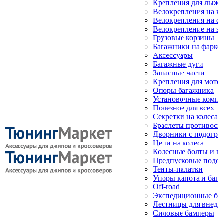
Крепления для лыж
Велокрепления на
Велокрепления на 
Велокрепление на 
Грузовые корзины
Багажники на фарк
Аксессуары
Багажные дуги
Запасные части
Крепления для мот
Опоры багажника
Установочные ком
Полезное для всех
Секретки на колеса
Браслеты противо
Дворники с подогр
Цепи на колеса
Колесные болты и 
Предпусковые под
Тенты-палатки
Упоры капота и ба
Off-road
Экспедиционные б
Лестницы для вне
Силовые бамперы