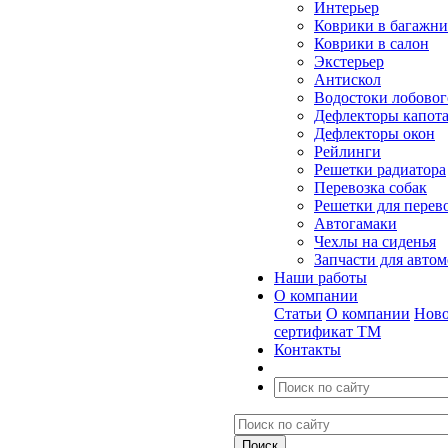
Интерьер
Коврики в багажн
Коврики в салон
Экстерьер
Антискол
Водостоки лобовог
Дефлекторы капот
Дефлекторы окон
Рейлинги
Решетки радиатора
Перевозка собак
Решетки для перев
Автогамаки
Чехлы на сиденья
Запчасти для авто
Наши работы
О компании
Статьи
О компании
Ново
сертификат ТМ
Контакты