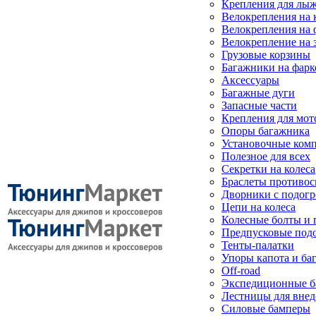
Крепления для лыж
Велокрепления на
Велокрепления на 
Велокрепление на 
Грузовые корзины
Багажники на фарк
Аксессуары
Багажные дуги
Запасные части
Крепления для мот
Опоры багажника
Установочные ком
Полезное для всех
Секретки на колеса
Браслеты противо
Дворники с подогр
Цепи на колеса
Колесные болты и 
Предпусковые под
Тенты-палатки
Упоры капота и ба
Off-road
Экспедиционные б
Лестницы для вне
Силовые бамперы