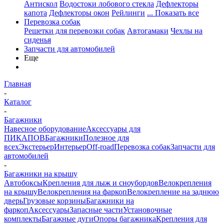
Антискол
Водостоки лобового стекла
Дефлекторы
капота
Дефлекторы окон
Рейлинги
... Показать все
Перевозка собак
Решетки для перевозки собак
Автогамаки
Чехлы на
сиденья
Запчасти для автомобилей
Еще
Главная
-
Каталог
-
Багажники
Навесное оборудование
Аксессуары для
ПИКАПОВ
Багажники
Полезное для
всех
Экстерьер
Интерьер
Off-road
Перевозка собак
Запчасти для
автомобилей
-
Багажники на крышу
Автобоксы
Крепления для лыж и сноубордов
Велокрепления
на крышу
Велокрепления на фаркоп
Велокрепление на заднюю
дверь
Грузовые корзины
Багажники на
фаркоп
Аксессуары
Запасные части
Установочные
комплекты
Багажные дуги
Опоры багажника
Крепления для