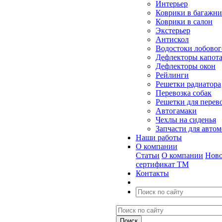
Интерьер
Коврики в багажн
Коврики в салон
Экстерьер
Антискол
Водостоки лобовог
Дефлекторы капот
Дефлекторы окон
Рейлинги
Решетки радиатора
Перевозка собак
Решетки для перев
Автогамаки
Чехлы на сиденья
Запчасти для авто
Наши работы
О компании
Статьи
О компании
Ново
сертификат ТМ
Контакты