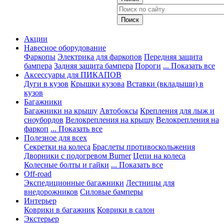
Акции
Навесное оборудование
Фаркопы
Электрика для фаркопов
Передняя защита
бампера
Задняя защита бампера
Пороги
... Показать все
Аксессуары для ПИКАПОВ
Дуги в кузов
Крышки кузова
Вставки (вкладыши) в
кузов
Багажники
Багажники на крышу
Автобоксы
Крепления для лыж и
сноубордов
Велокрепления на крышу
Велокрепления на
фаркоп
... Показать все
Полезное для всех
Секретки на колеса
Браслеты противоскольжения
Дворники с подогревом Burner
Цепи на колеса
Колесные болты и гайки
... Показать все
Off-road
Экспедиционные багажники
Лестницы для
внедорожников
Силовые бамперы
Интерьер
Коврики в багажник
Коврики в салон
Экстерьер