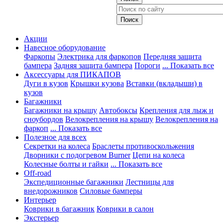
Акции
Навесное оборудование
Фаркопы
Электрика для фаркопов
Передняя защита
бампера
Задняя защита бампера
Пороги
... Показать все
Аксессуары для ПИКАПОВ
Дуги в кузов
Крышки кузова
Вставки (вкладыши) в
кузов
Багажники
Багажники на крышу
Автобоксы
Крепления для лыж и
сноубордов
Велокрепления на крышу
Велокрепления на
фаркоп
... Показать все
Полезное для всех
Секретки на колеса
Браслеты противоскольжения
Дворники с подогревом Burner
Цепи на колеса
Колесные болты и гайки
... Показать все
Off-road
Экспедиционные багажники
Лестницы для
внедорожников
Силовые бамперы
Интерьер
Коврики в багажник
Коврики в салон
Экстерьер