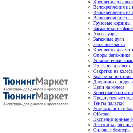
Крепления для лыж
Велокрепления на
Велокрепления на 
Велокрепление на 
Грузовые корзины
Багажники на фарк
Аксессуары
Багажные дуги
Запасные части
Крепления для мот
Опоры багажника
Установочные ком
Полезное для всех
Секретки на колеса
Браслеты противо
Дворники с подогр
Цепи на колеса
Колесные болты и 
Предпусковые под
Тенты-палатки
Упоры капота и ба
Off-road
Экспедиционные б
Лестницы для вне
Силовые бамперы