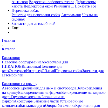
Антискол
Водостоки лобового стекла
Дефлекторы
капота
Дефлекторы окон
Рейлинги
... Показать все
Перевозка собак
Решетки для перевозки собак
Автогамаки
Чехлы на
сиденья
Запчасти для автомобилей
Еще
Главная
-
Каталог
-
Багажники
Навесное оборудование
Аксессуары для
ПИКАПОВ
Багажники
Полезное для
всех
Экстерьер
Интерьер
Off-road
Перевозка собак
Запчасти для
автомобилей
-
Багажники на крышу
Автобоксы
Крепления для лыж и сноубордов
Велокрепления
на крышу
Велокрепления на фаркоп
Велокрепление на заднюю
дверь
Грузовые корзины
Багажники на
фаркоп
Аксессуары
Запасные части
Установочные
комплекты
Багажные дуги
Опоры багажника
Крепления для