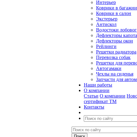
Интерьер
Коврики в багажн
Коврики в салон
Экстерьер
Антискол
Водостоки лобовог
Дефлекторы капот
Дефлекторы окон
Рейлинги
Решетки радиатора
Перевозка собак
Решетки для перев
Автогамаки
Чехлы на сиденья
Запчасти для авто
Наши работы
О компании
Статьи
О компании
Ново
сертификат ТМ
Контакты