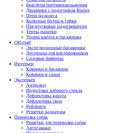
Браслеты противоскольжения
Дворники с подогревом Burner
Цепи на колеса
Колесные болты и гайки
Предпусковые подогреватели
Тенты-палатки
Упоры капота и багажника
Off-road
Экспедиционные багажники
Лестницы для внедорожников
Силовые бамперы
Интерьер
Коврики в багажник
Коврики в салон
Экстерьер
Антискол
Водостоки лобового стекла
Дефлекторы капота
Дефлекторы окон
Рейлинги
Решетки радиатора
Перевозка собак
Решетки для перевозки собак
Автогамаки