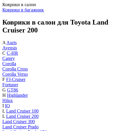
Коврики в салон
Коврики в багажник
Коврики в салон для Toyota Land
Cruiser 200
A
Auris
Avensis
C
C-HR
Camry
Corolla
Corolla Cross
Corolla Verso
F
FJ-Cruiser
Fortuner
G
GT86
H
Highlander
Hilux
I
IQ
L
Land Cruiser 100
L
Land Cruiser 200
Land Cruiser 300
Land Cruiser Prado