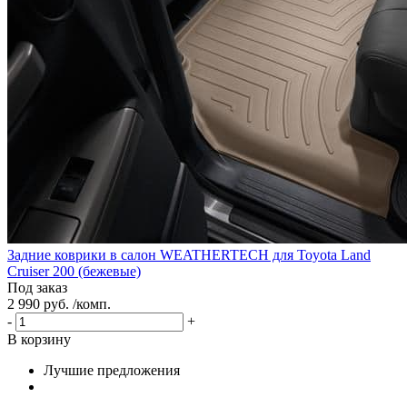
Задние коврики в салон WEATHERTECH для Toyota Land
Cruiser 200 (бежевые)
Под заказ
2 990 руб. /комп.
-
+
В корзину
Лучшие предложения