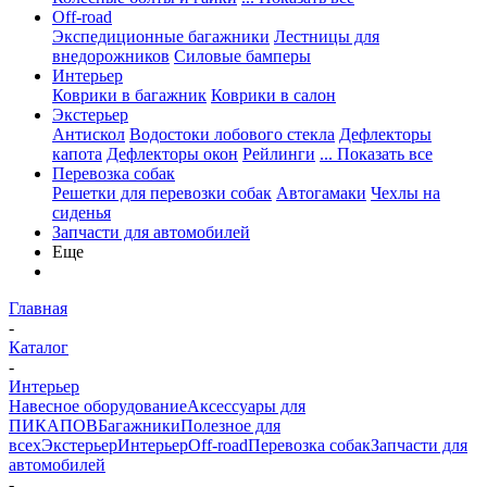
Off-road
Экспедиционные багажники
Лестницы для
внедорожников
Силовые бамперы
Интерьер
Коврики в багажник
Коврики в салон
Экстерьер
Антискол
Водостоки лобового стекла
Дефлекторы
капота
Дефлекторы окон
Рейлинги
... Показать все
Перевозка собак
Решетки для перевозки собак
Автогамаки
Чехлы на
сиденья
Запчасти для автомобилей
Еще
Главная
-
Каталог
-
Интерьер
Навесное оборудование
Аксессуары для
ПИКАПОВ
Багажники
Полезное для
всех
Экстерьер
Интерьер
Off-road
Перевозка собак
Запчасти для
автомобилей
-