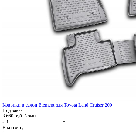
Коврики в салон Element для Toyota Land Cruiser 200
Под заказ
3 660 руб. /комп.
-
+
В корзину