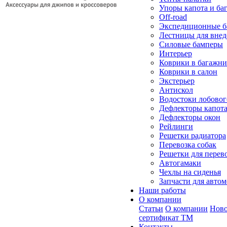
Упоры капота и ба
Off-road
Экспедиционные б
Лестницы для вне
Силовые бамперы
Интерьер
Коврики в багажн
Коврики в салон
Экстерьер
Антискол
Водостоки лобовог
Дефлекторы капот
Дефлекторы окон
Рейлинги
Решетки радиатора
Перевозка собак
Решетки для перев
Автогамаки
Чехлы на сиденья
Запчасти для авто
Наши работы
О компании
Статьи
О компании
Ново
сертификат ТМ
Контакты