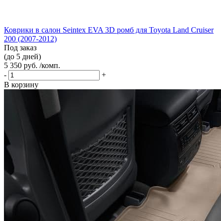
Коврики в салон Seintex EVA 3D ромб для Toyota Land Cruiser
200 (2007-2012)
Под заказ
(до 5 дней)
5 350 руб. /комп.
-
+
В корзину