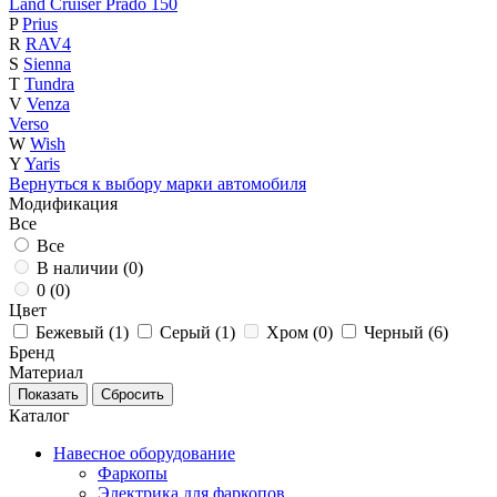
Land Cruiser Prado 150
P
Prius
R
RAV4
S
Sienna
T
Tundra
V
Venza
Verso
W
Wish
Y
Yaris
Вернуться к выбору марки автомобиля
Модификация
Все
Все
В наличии (
0
)
0 (
0
)
Цвет
Бежевый (
1
)
Серый (
1
)
Хром (
0
)
Черный (
6
)
Бренд
Материал
Каталог
Навесное оборудование
Фаркопы
Электрика для фаркопов