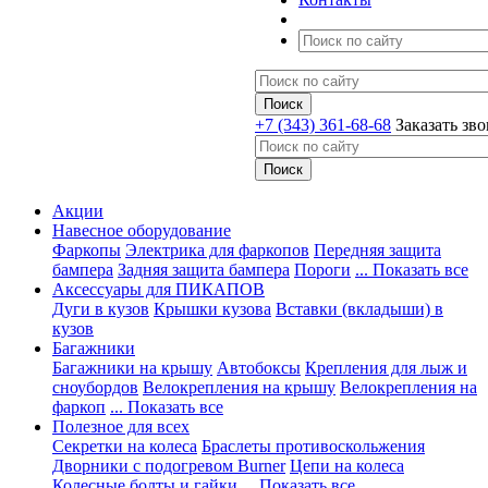
+7 (343) 361-68-68
Заказать зв
Акции
Навесное оборудование
Фаркопы
Электрика для фаркопов
Передняя защита
бампера
Задняя защита бампера
Пороги
... Показать все
Аксессуары для ПИКАПОВ
Дуги в кузов
Крышки кузова
Вставки (вкладыши) в
кузов
Багажники
Багажники на крышу
Автобоксы
Крепления для лыж и
сноубордов
Велокрепления на крышу
Велокрепления на
фаркоп
... Показать все
Полезное для всех
Секретки на колеса
Браслеты противоскольжения
Дворники с подогревом Burner
Цепи на колеса
Колесные болты и гайки
... Показать все