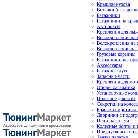
Крышки кузова
Вставки (вкладыши
Багажники
Багажники на кры
Автобоксы
Крепления для лыж
Велокрепления на
Велокрепления на 
Велокрепление на 
Грузовые корзины
Багажники на фарк
Аксессуары
Багажные дуги
Запасные части
Крепления для мот
Опоры багажника
Установочные ком
Полезное для всех
Секретки на колеса
Браслеты противо
Дворники с подогр
Цепи на колеса
Колесные болты и 
Предпусковые под
Тенты-палатки