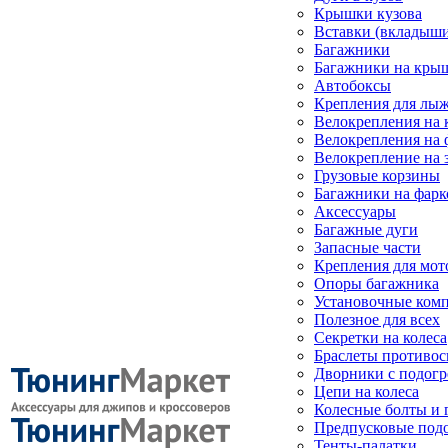
Крышки кузова
Вставки (вкладыши
Багажники
Багажники на кры
Автобоксы
Крепления для лыж
Велокрепления на
Велокрепления на 
Велокрепление на 
Грузовые корзины
Багажники на фарк
Аксессуары
Багажные дуги
Запасные части
Крепления для мот
Опоры багажника
Установочные ком
Полезное для всех
Секретки на колеса
Браслеты противо
Дворники с подогр
Цепи на колеса
Колесные болты и 
Предпусковые под
Тенты-палатки