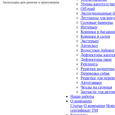
Упоры капота и ба
Off-road
Экспедиционные б
Лестницы для вне
Силовые бамперы
Интерьер
Коврики в багажн
Коврики в салон
Экстерьер
Антискол
Водостоки лобовог
Дефлекторы капот
Дефлекторы окон
Рейлинги
Решетки радиатора
Перевозка собак
Решетки для перев
Автогамаки
Чехлы на сиденья
Запчасти для авто
Наши работы
О компании
Статьи
О компании
Ново
сертификат ТМ
Контакты