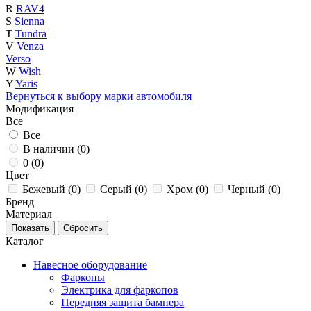
R
RAV4
S
Sienna
T
Tundra
V
Venza
Verso
W
Wish
Y
Yaris
Вернуться к выбору марки автомобиля
Модификация
Все
Все
В наличии (
0
)
0 (
0
)
Цвет
Бежевый (
0
)
Серый (
0
)
Хром (
0
)
Черный (
0
)
Бренд
Материал
Каталог
Навесное оборудование
Фаркопы
Электрика для фаркопов
Передняя защита бампера