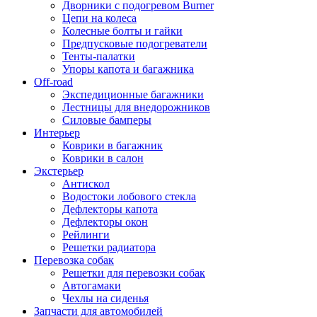
Дворники с подогревом Burner
Цепи на колеса
Колесные болты и гайки
Предпусковые подогреватели
Тенты-палатки
Упоры капота и багажника
Off-road
Экспедиционные багажники
Лестницы для внедорожников
Силовые бамперы
Интерьер
Коврики в багажник
Коврики в салон
Экстерьер
Антискол
Водостоки лобового стекла
Дефлекторы капота
Дефлекторы окон
Рейлинги
Решетки радиатора
Перевозка собак
Решетки для перевозки собак
Автогамаки
Чехлы на сиденья
Запчасти для автомобилей