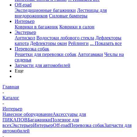
Off-road
Экспедиционные багажники
Лестницы для
внедорожников
Силовые бамперы
Интерьер
Коврики в багажник
Коврики в салон
Экстерьер
Антискол
Водостоки лобового стекла
Дефлекторы
капота
Дефлекторы окон
Рейлинги
... Показать все
Перевозка собак
Решетки для перевозки собак
Автогамаки
Чехлы на
сиденья
Запчасти для автомобилей
Еще
Главная
-
Каталог
-
Интерьер
Навесное оборудование
Аксессуары для
ПИКАПОВ
Багажники
Полезное для
всех
Экстерьер
Интерьер
Off-road
Перевозка собак
Запчасти для
автомобилей
-