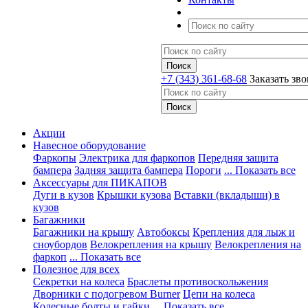
+7 (343) 361-68-68
Заказать зв
Акции
Навесное оборудование
Фаркопы
Электрика для фаркопов
Передняя защита
бампера
Задняя защита бампера
Пороги
... Показать все
Аксессуары для ПИКАПОВ
Дуги в кузов
Крышки кузова
Вставки (вкладыши) в
кузов
Багажники
Багажники на крышу
Автобоксы
Крепления для лыж и
сноубордов
Велокрепления на крышу
Велокрепления на
фаркоп
... Показать все
Полезное для всех
Секретки на колеса
Браслеты противоскольжения
Дворники с подогревом Burner
Цепи на колеса
Колесные болты и гайки
... Показать все