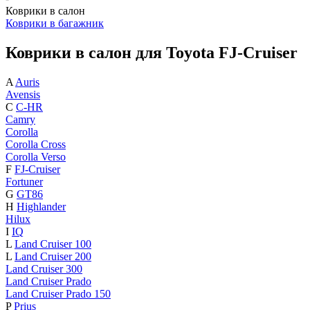
Коврики в салон
Коврики в багажник
Коврики в салон для Toyota FJ-Cruiser
A
Auris
Avensis
C
C-HR
Camry
Corolla
Corolla Cross
Corolla Verso
F
FJ-Cruiser
Fortuner
G
GT86
H
Highlander
Hilux
I
IQ
L
Land Cruiser 100
L
Land Cruiser 200
Land Cruiser 300
Land Cruiser Prado
Land Cruiser Prado 150
P
Prius