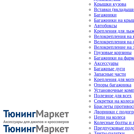
Крышки кузова
Вставки (вкладыши
Багажники
Багажники на кры
Автобоксы
Крепления для лыж
Велокрепления на
Велокрепления на 
Велокрепление на 
Грузовые корзины
Багажники на фарк
Аксессуары
Багажные дуги
Запасные части
Крепления для мот
Опоры багажника
Установочные ком
Полезное для всех
Секретки на колеса
Браслеты противо
Дворники с подогр
Цепи на колеса
Колесные болты и 
Предпусковые под
Тенты-палатки