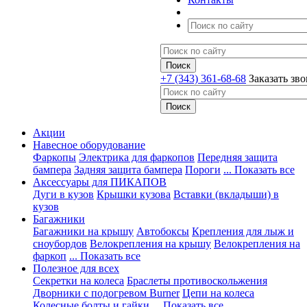
+7 (343) 361-68-68
Заказать зв
Акции
Навесное оборудование
Фаркопы
Электрика для фаркопов
Передняя защита
бампера
Задняя защита бампера
Пороги
... Показать все
Аксессуары для ПИКАПОВ
Дуги в кузов
Крышки кузова
Вставки (вкладыши) в
кузов
Багажники
Багажники на крышу
Автобоксы
Крепления для лыж и
сноубордов
Велокрепления на крышу
Велокрепления на
фаркоп
... Показать все
Полезное для всех
Секретки на колеса
Браслеты противоскольжения
Дворники с подогревом Burner
Цепи на колеса
Колесные болты и гайки
... Показать все