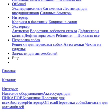
Off-road
Экспедиционные багажники
Лестницы для
внедорожников
Силовые бамперы
Интерьер
Коврики в багажник
Коврики в салон
Экстерьер
Антискол
Водостоки лобового стекла
Дефлекторы
капота
Дефлекторы окон
Рейлинги
... Показать все
Перевозка собак
Решетки для перевозки собак
Автогамаки
Чехлы на
сиденья
Запчасти для автомобилей
Еще
Главная
-
Каталог
-
Интерьер
Навесное оборудование
Аксессуары для
ПИКАПОВ
Багажники
Полезное для
всех
Экстерьер
Интерьер
Off-road
Перевозка собак
Запчасти для
автомобилей
-