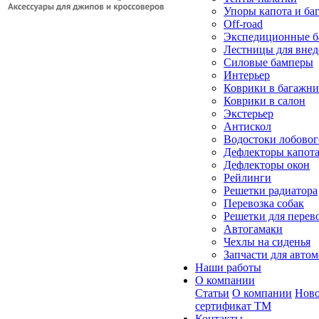
Упоры капота и ба
Off-road
Экспедиционные б
Лестницы для вне
Силовые бамперы
Интерьер
Коврики в багажн
Коврики в салон
Экстерьер
Антискол
Водостоки лобовог
Дефлекторы капот
Дефлекторы окон
Рейлинги
Решетки радиатора
Перевозка собак
Решетки для перев
Автогамаки
Чехлы на сиденья
Запчасти для авто
Наши работы
О компании
Статьи
О компании
Ново
сертификат ТМ
Контакты