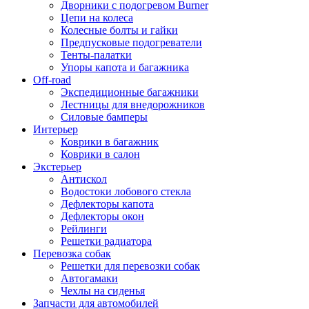
Дворники с подогревом Burner
Цепи на колеса
Колесные болты и гайки
Предпусковые подогреватели
Тенты-палатки
Упоры капота и багажника
Off-road
Экспедиционные багажники
Лестницы для внедорожников
Силовые бамперы
Интерьер
Коврики в багажник
Коврики в салон
Экстерьер
Антискол
Водостоки лобового стекла
Дефлекторы капота
Дефлекторы окон
Рейлинги
Решетки радиатора
Перевозка собак
Решетки для перевозки собак
Автогамаки
Чехлы на сиденья
Запчасти для автомобилей