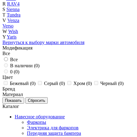
R
RAV4
S
Sienna
T
Tundra
V
Venza
Verso
W
Wish
Y
Yaris
Вернуться к выбору марки автомобиля
Модификация
Все
Все
В наличии (
0
)
0 (
0
)
Цвет
Бежевый (
0
)
Серый (
0
)
Хром (
0
)
Черный (
0
)
Бренд
Материал
Каталог
Навесное оборудование
Фаркопы
Электрика для фаркопов
Передняя защита бампера