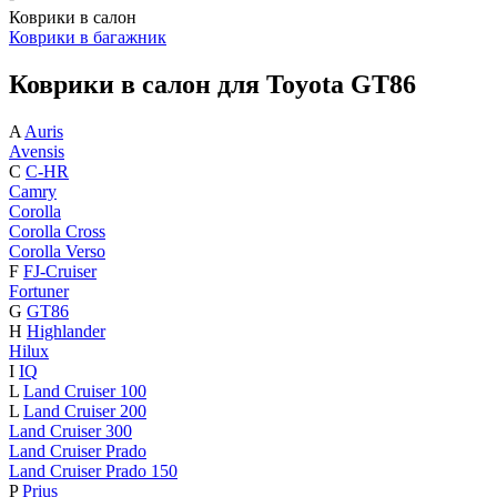
Коврики в салон
Коврики в багажник
Коврики в салон для Toyota GT86
A
Auris
Avensis
C
C-HR
Camry
Corolla
Corolla Cross
Corolla Verso
F
FJ-Cruiser
Fortuner
G
GT86
H
Highlander
Hilux
I
IQ
L
Land Cruiser 100
L
Land Cruiser 200
Land Cruiser 300
Land Cruiser Prado
Land Cruiser Prado 150
P
Prius