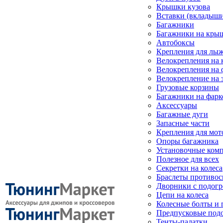
Крышки кузова
Вставки (вкладыши
Багажники
Багажники на кры
Автобоксы
Крепления для лыж
Велокрепления на
Велокрепления на 
Велокрепление на 
Грузовые корзины
Багажники на фарк
Аксессуары
Багажные дуги
Запасные части
Крепления для мот
Опоры багажника
Установочные ком
Полезное для всех
Секретки на колеса
Браслеты противо
Дворники с подогр
Цепи на колеса
Колесные болты и 
Предпусковые под
Тенты-палатки