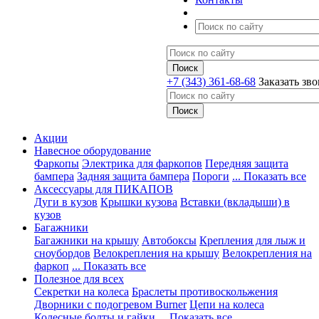
+7 (343) 361-68-68
Заказать зв
Акции
Навесное оборудование
Фаркопы
Электрика для фаркопов
Передняя защита
бампера
Задняя защита бампера
Пороги
... Показать все
Аксессуары для ПИКАПОВ
Дуги в кузов
Крышки кузова
Вставки (вкладыши) в
кузов
Багажники
Багажники на крышу
Автобоксы
Крепления для лыж и
сноубордов
Велокрепления на крышу
Велокрепления на
фаркоп
... Показать все
Полезное для всех
Секретки на колеса
Браслеты противоскольжения
Дворники с подогревом Burner
Цепи на колеса
Колесные болты и гайки
... Показать все