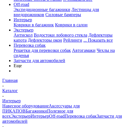
Off-road
Экспедиционные багажники
Лестницы для
внедорожников
Силовые бамперы
Интерьер
Коврики в багажник
Коврики в салон
Экстерьер
Антискол
Водостоки лобового стекла
Дефлекторы
капота
Дефлекторы окон
Рейлинги
... Показать все
Перевозка собак
Решетки для перевозки собак
Автогамаки
Чехлы на
сиденья
Запчасти для автомобилей
Еще
Главная
-
Каталог
-
Интерьер
Навесное оборудование
Аксессуары для
ПИКАПОВ
Багажники
Полезное для
всех
Экстерьер
Интерьер
Off-road
Перевозка собак
Запчасти для
автомобилей
-