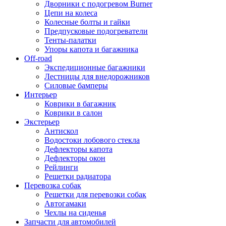
Дворники с подогревом Burner
Цепи на колеса
Колесные болты и гайки
Предпусковые подогреватели
Тенты-палатки
Упоры капота и багажника
Off-road
Экспедиционные багажники
Лестницы для внедорожников
Силовые бамперы
Интерьер
Коврики в багажник
Коврики в салон
Экстерьер
Антискол
Водостоки лобового стекла
Дефлекторы капота
Дефлекторы окон
Рейлинги
Решетки радиатора
Перевозка собак
Решетки для перевозки собак
Автогамаки
Чехлы на сиденья
Запчасти для автомобилей