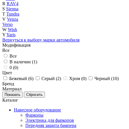
R
RAV4
S
Sienna
T
Tundra
V
Venza
Verso
W
Wish
Y
Yaris
Вернуться к выбору марки автомобиля
Модификация
Все
Все
В наличии (
1
)
0 (
0
)
Цвет
Бежевый (
6
)
Серый (
2
)
Хром (
0
)
Черный (
10
)
Бренд
Материал
Каталог
Навесное оборудование
Фаркопы
Электрика для фаркопов
Передняя защита бампера