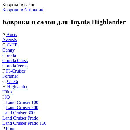
Коврики в салон
Коврики в багажник
Коврики в салон для Toyota Highlander
A
Auris
Avensis
C
C-HR
Camry
Corolla
Corolla Cross
Corolla Verso
F
FJ-Cruiser
Fortuner
G
GT86
H
Highlander
Hilux
I
IQ
L
Land Cruiser 100
L
Land Cruiser 200
Land Cruiser 300
Land Cruiser Prado
Land Cruiser Prado 150
P
Prius