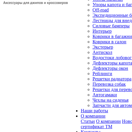
Упоры капота и ба
Off-road
Экспедиционные б
Лестницы для вне
Силовые бамперы
Интерьер
Коврики в багажн
Коврики в салон
Экстерьер
Антискол
Водостоки лобовог
Дефлекторы капот
Дефлекторы окон
Рейлинги
Решетки радиатора
Перевозка собак
Решетки для перев
Автогамаки
Чехлы на сиденья
Запчасти для авто
Наши работы
О компании
Статьи
О компании
Ново
сертификат ТМ
Контакты