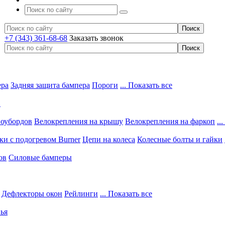
+7 (343) 361-68-68
Заказать звонок
ера
Задняя защита бампера
Пороги
... Показать все
в
ноубордов
Велокрепления на крышу
Велокрепления на фаркоп
..
и с подогревом Burner
Цепи на колеса
Колесные болты и гайки
ов
Силовые бамперы
Дефлекторы окон
Рейлинги
... Показать все
ья