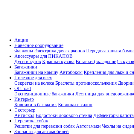
Акции
Навесное оборудование
Фаркопы
Электрика для фаркопов
Передняя защита бамп
Аксессуары для ПИКАПОВ
Дуги в кузов
Крышки кузова
Вставки (вкладыши) в кузо
Багажники
Багажники на крышу
Автобоксы
Крепления для лыж и с
Полезное для всех
Секретки на колеса
Браслеты противоскольжения
Дворник
Off-road
Экспедиционные багажники
Лестницы для внедорожник
Интерьер
Коврики в багажник
Коврики в салон
Экстерьер
Антискол
Водостоки лобового стекла
Дефлекторы капота
Перевозка собак
Решетки для перевозки собак
Автогамаки
Чехлы на сиден
Запчасти для автомобилей