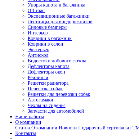
Упоры капота и багажника
Off-road
Экспедиционные багажники
Лестницы для внедорожников
Силовые бамперы
Интерьер
Коврики в багажник
Коврики в салон
Экстерьер
Антискол
Водостоки лобового стекла
Дефлекторы капота
Дефлекторы окон
Рейлинги
Решетки радиатора
Перевозка собак
Решетки для перевозки собак
Автогамаки
Чехлы на сиденья
Запчасти для автомобилей
Наши работы
О компании
Статьи
О компании
Новости
Подарочный сертификат Т
Контакты