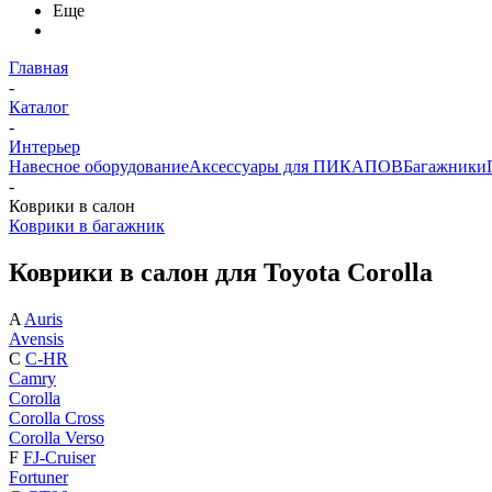
Еще
Главная
-
Каталог
-
Интерьер
Навесное оборудование
Аксессуары для ПИКАПОВ
Багажники
-
Коврики в салон
Коврики в багажник
Коврики в салон для Toyota Corolla
A
Auris
Avensis
C
C-HR
Camry
Corolla
Corolla Cross
Corolla Verso
F
FJ-Cruiser
Fortuner