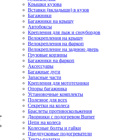
Крышки кузова
Вставки (вкладыши) в кузов
Багажники
Багажники на крышу
Автобоксы
Крепления для лыж и сноубордов
Велокрепления на крышу
Велокрепления на фаркоп
Велокрепление на заднюю дверь
Грузовые корзины
Багажники на фаркоп
Аксессуары
Багажные дуги
Запасные части
Крепления для мототехники
Опоры багажника
Установочные комплекты
Полезное для всех
Секретки на колеса
Браслеты противоскольжения
Дворники с подогревом Burner
Цепи на колеса
Колесные болты и гайки
Предпусковые подогреватели
Тенты-палатки