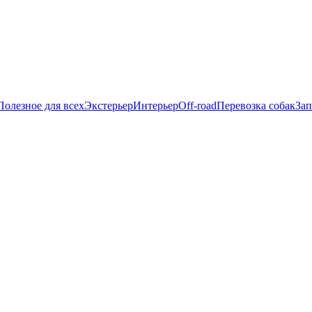
Полезное для всех
Экстерьер
Интерьер
Off-road
Перевозка собак
Зап