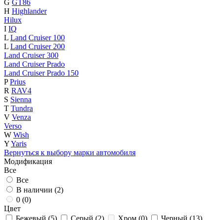
G
GT86
H
Highlander
Hilux
I
IQ
L
Land Cruiser 100
L
Land Cruiser 200
Land Cruiser 300
Land Cruiser Prado
Land Cruiser Prado 150
P
Prius
R
RAV4
S
Sienna
T
Tundra
V
Venza
Verso
W
Wish
Y
Yaris
Вернуться к выбору марки автомобиля
Модификация
Все
Все
В наличии (
2
)
0 (
0
)
Цвет
Бежевый (
5
)
Серый (
2
)
Хром (
0
)
Черный (
13
)