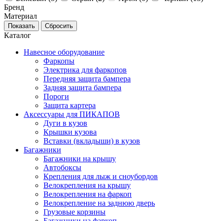
Бренд
Материал
Каталог
Навесное оборудование
Фаркопы
Электрика для фаркопов
Передняя защита бампера
Задняя защита бампера
Пороги
Защита картера
Аксессуары для ПИКАПОВ
Дуги в кузов
Крышки кузова
Вставки (вкладыши) в кузов
Багажники
Багажники на крышу
Автобоксы
Крепления для лыж и сноубордов
Велокрепления на крышу
Велокрепления на фаркоп
Велокрепление на заднюю дверь
Грузовые корзины
Багажники на фаркоп