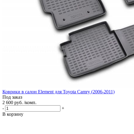
Коврики в салон Element для Toyota Camry (2006-2011)
Под заказ
2 600 руб. /комп.
-
+
В корзину