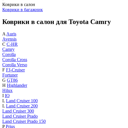
Коврики в салон
Коврики в багажник
Коврики в салон для Toyota Camry
A
Auris
Avensis
C
C-HR
Camry
Corolla
Corolla Cross
Corolla Verso
F
FJ-Cruiser
Fortuner
G
GT86
H
Highlander
Hilux
I
IQ
L
Land Cruiser 100
L
Land Cruiser 200
Land Cruiser 300
Land Cruiser Prado
Land Cruiser Prado 150
P
Prius