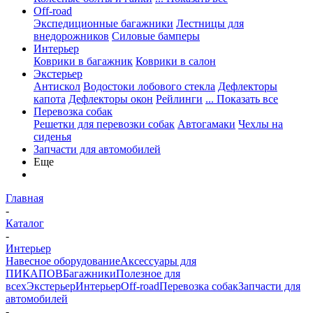
Off-road
Экспедиционные багажники
Лестницы для
внедорожников
Силовые бамперы
Интерьер
Коврики в багажник
Коврики в салон
Экстерьер
Антискол
Водостоки лобового стекла
Дефлекторы
капота
Дефлекторы окон
Рейлинги
... Показать все
Перевозка собак
Решетки для перевозки собак
Автогамаки
Чехлы на
сиденья
Запчасти для автомобилей
Еще
Главная
-
Каталог
-
Интерьер
Навесное оборудование
Аксессуары для
ПИКАПОВ
Багажники
Полезное для
всех
Экстерьер
Интерьер
Off-road
Перевозка собак
Запчасти для
автомобилей
-