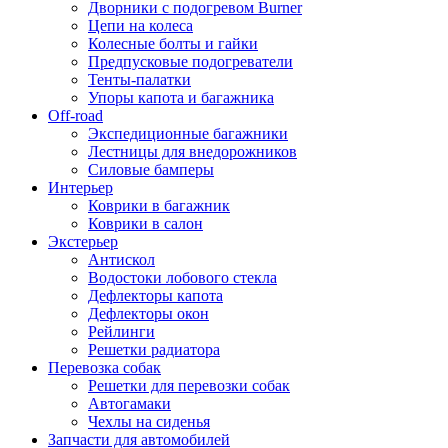
Дворники с подогревом Burner
Цепи на колеса
Колесные болты и гайки
Предпусковые подогреватели
Тенты-палатки
Упоры капота и багажника
Off-road
Экспедиционные багажники
Лестницы для внедорожников
Силовые бамперы
Интерьер
Коврики в багажник
Коврики в салон
Экстерьер
Антискол
Водостоки лобового стекла
Дефлекторы капота
Дефлекторы окон
Рейлинги
Решетки радиатора
Перевозка собак
Решетки для перевозки собак
Автогамаки
Чехлы на сиденья
Запчасти для автомобилей