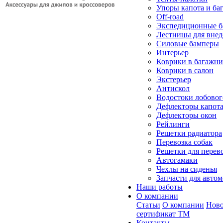
Упоры капота и ба
Off-road
Экспедиционные б
Лестницы для вне
Силовые бамперы
Интерьер
Коврики в багажн
Коврики в салон
Экстерьер
Антискол
Водостоки лобовог
Дефлекторы капот
Дефлекторы окон
Рейлинги
Решетки радиатора
Перевозка собак
Решетки для перев
Автогамаки
Чехлы на сиденья
Запчасти для авто
Наши работы
О компании
Статьи
О компании
Ново
сертификат ТМ
Контакты