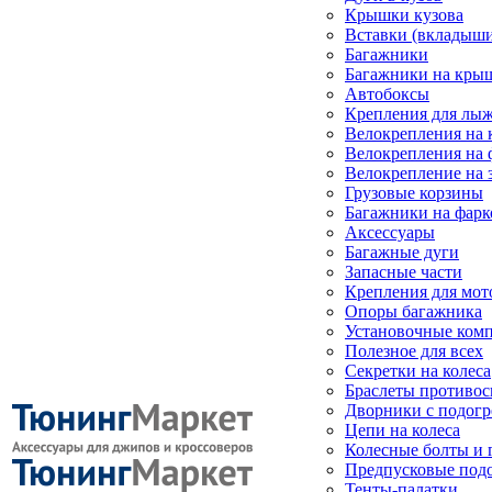
Крышки кузова
Вставки (вкладыши
Багажники
Багажники на кры
Автобоксы
Крепления для лыж
Велокрепления на
Велокрепления на 
Велокрепление на 
Грузовые корзины
Багажники на фарк
Аксессуары
Багажные дуги
Запасные части
Крепления для мот
Опоры багажника
Установочные ком
Полезное для всех
Секретки на колеса
Браслеты противо
Дворники с подогр
Цепи на колеса
Колесные болты и 
Предпусковые под
Тенты-палатки