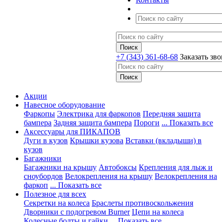
+7 (343) 361-68-68
Заказать зв
Акции
Навесное оборудование
Фаркопы
Электрика для фаркопов
Передняя защита
бампера
Задняя защита бампера
Пороги
... Показать все
Аксессуары для ПИКАПОВ
Дуги в кузов
Крышки кузова
Вставки (вкладыши) в
кузов
Багажники
Багажники на крышу
Автобоксы
Крепления для лыж и
сноубордов
Велокрепления на крышу
Велокрепления на
фаркоп
... Показать все
Полезное для всех
Секретки на колеса
Браслеты противоскольжения
Дворники с подогревом Burner
Цепи на колеса
Колесные болты и гайки
... Показать все