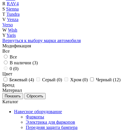
R
RAV4
S
Sienna
T
Tundra
V
Venza
Verso
W
Wish
Y
Yaris
Вернуться к выбору марки автомобиля
Модификация
Все
Все
В наличии (
3
)
0 (
0
)
Цвет
Бежевый (
4
)
Серый (
0
)
Хром (
0
)
Черный (
12
)
Бренд
Материал
Каталог
Навесное оборудование
Фаркопы
Электрика для фаркопов
Передняя защита бампера